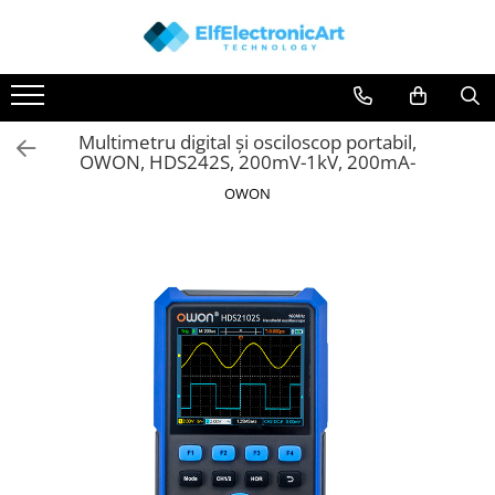
Toate Produsele
Audio
Multimetru digital și osciloscop portabil,
Auto
OWON, HDS242S, 200mV-1kV, 200mA-
Instrumente de masura si control
OWON
Clesti Ampermetrici
Multimetre Digitale
Scule Atelier
Surse de alimentare
Termometre
Testere
Osciloscoape
Accesorii
Osciloscoape AXIOMET