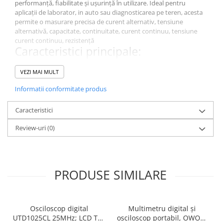
performanță, fiabilitate și ușurință în utilizare. Ideal pentru
aplicații de laborator, in auto sau diagnosticarea pe teren, acesta
permite o masurare precisa de curent alternativ, tensiune
alternativă, capacitate, continuitate, curent continuu, tensiune
curent continuu, rezistență
Caracteristici principale:
.
De ce să alegi acest model?
VEZI MAI MULT
Este un instrument de diagnosticare esențial pentru măsurători
Informatii conformitate produs
precise in domeniul electric si electronic., HDS242S, oferă o
calitate excelentă a masuratorilor pentru aplicații de laborator,
Caracteristici
industriale și educaționale.
Specificații Tehnice
Review-uri
(0)
Caracteristică
Detalii
Tipul
Multimetru digital și osciloscop portabil
contorului
PRODUSE SIMILARE
Tip display
LCD 3,5"
utilizat
Osciloscop digital
Multimetru digital și
Eșantionare
250Msps
UTD1025CL 25MHz; LCD TFT
osciloscop portabil, OWON,