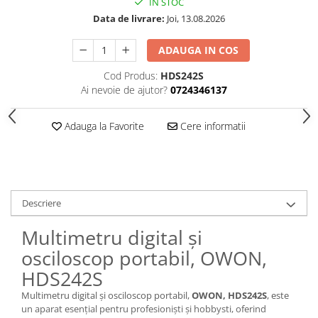
IN STOC
Data de livrare:
Joi, 13.08.2026
ADAUGA IN COS
Cod Produs:
HDS242S
Ai nevoie de ajutor?
0724346137
Adauga la Favorite
Cere informatii
Descriere
Multimetru digital și
osciloscop portabil, OWON,
HDS242S
Multimetru digital și osciloscop portabil,
OWON, HDS242S
, este
un aparat esențial pentru profesioniști și hobbysti, oferind