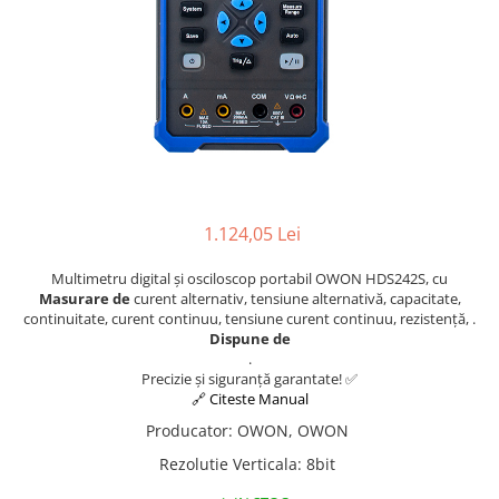
Osciloscoape B&K PRECISION
Osciloscoape FLUKE
Osciloscoape GW INSTEK
Osciloscoape HANTEK
Osciloscoape KEYSIGHT
Osciloscoape OWON
Osciloscoape Peaktech
1.124,05 Lei
Osciloscoape ROHDE & SCHWARZ
Multimetru digital și osciloscop portabil OWON HDS242S, cu
Osciloscoape TELEDYNE LECROY
Masurare de
curent alternativ, tensiune alternativă, capacitate,
continuitate, curent continuu, tensiune curent continuu, rezistență, .
Osciloscoape UNI-T
Dispune de
.
Precizie și siguranță garantate! ✅
🔗 Citeste Manual
Producator
:
OWON, OWON
Rezolutie Verticala
:
8bit