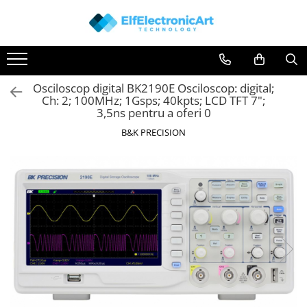
Instrumente de masura si control
Osciloscoape
Clesti Ampermetrici
Accesorii
Osciloscop digital BK2190E Osciloscop: digital;
Multimetre Digitale
Osciloscoape AXIOMET
Ch: 2; 100MHz; 1Gsps; 40kpts; LCD TFT 7";
Scule Atelier
Osciloscoape B&K PRECISION
3,5ns pentru a oferi 0
Surse de alimentare
Osciloscoape FLUKE
B&K PRECISION
Termometre
Osciloscoape GW INSTEK
Testere
Osciloscoape HANTEK
Osciloscoape KEYSIGHT
Osciloscoape OWON
Osciloscoape Peaktech
Osciloscoape ROHDE & SCHWARZ
Osciloscoape TELEDYNE LECROY
Osciloscoape UNI-T