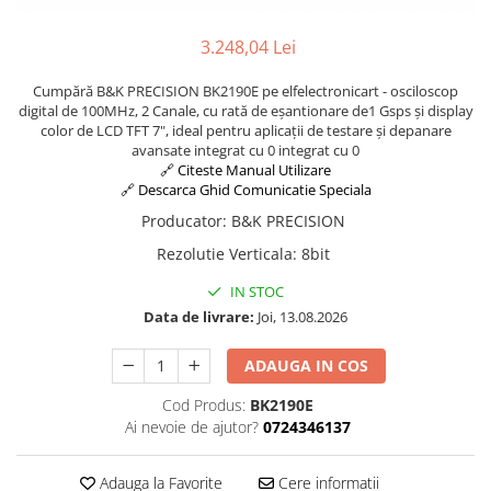
3.248,04 Lei
Cumpără B&K PRECISION BK2190E pe elfelectronicart - osciloscop
digital de 100MHz, 2 Canale, cu rată de eșantionare de1 Gsps și display
color de LCD TFT 7", ideal pentru aplicații de testare și depanare
avansate integrat cu 0 integrat cu 0
🔗 Citeste Manual Utilizare
🔗 Descarca Ghid Comunicatie Speciala
Producator
:
B&K PRECISION
Rezolutie Verticala
:
8bit
IN STOC
Data de livrare:
Joi, 13.08.2026
ADAUGA IN COS
Cod Produs:
BK2190E
Ai nevoie de ajutor?
0724346137
Adauga la Favorite
Cere informatii