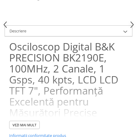
Descriere
Osciloscop Digital B&K
PRECISION BK2190E,
100MHz, 2 Canale, 1
Gsps, 40 kpts, LCD LCD
TFT 7", Performanță
Excelentă pentru
Măsurători Precise
Este un instrument de măsură esențial pentru profesioniștii din
VEZI MAI MULT
domeniul electronicii, inginerie și cercetare. Conceput pentru a
oferi performanțe excepționale în testarea semnalelor electrice,
Informatii conformitate produs