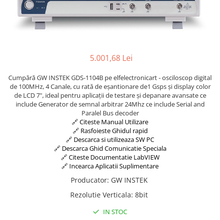
5.001,68 Lei
Cumpără GW INSTEK GDS-1104B pe elfelectronicart - osciloscop digital
de 100MHz, 4 Canale, cu rată de eșantionare de1 Gsps și display color
de LCD 7", ideal pentru aplicații de testare și depanare avansate ce
include Generator de semnal arbitrar 24Mhz ce include Serial and
Paralel Bus decoder
🔗 Citeste Manual Utilizare
🔗 Rasfoieste Ghidul rapid
🔗 Descarca si utilizeaza SW PC
🔗 Descarca Ghid Comunicatie Speciala
🔗 Citeste Documentatie LabVIEW
🔗 Incearca Aplicatii Suplimentare
Producator
:
GW INSTEK
Rezolutie Verticala
:
8bit
IN STOC