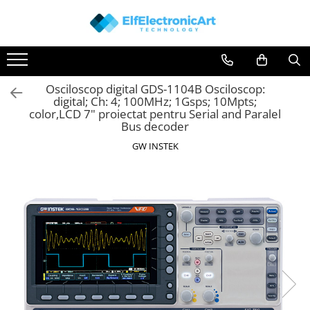
Instrumente de masura si control
Osciloscoape
Clesti Ampermetrici
Accesorii
Osciloscop digital GDS-1104B Osciloscop:
Multimetre Digitale
Osciloscoape AXIOMET
digital; Ch: 4; 100MHz; 1Gsps; 10Mpts;
Scule Atelier
Osciloscoape B&K PRECISION
color,LCD 7" proiectat pentru Serial and Paralel
Bus decoder
Surse de alimentare
Osciloscoape FLUKE
GW INSTEK
Termometre
Osciloscoape GW INSTEK
Testere
Osciloscoape HANTEK
Osciloscoape KEYSIGHT
Osciloscoape OWON
Osciloscoape Peaktech
Osciloscoape ROHDE & SCHWARZ
Osciloscoape TELEDYNE LECROY
Osciloscoape UNI-T