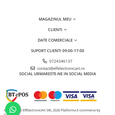
Caracteristici Osciloscop
GW INSTEK GDS-2204E
MAGAZINUL MEU
Informații
CLIENTI
generale
DATE COMERCIALE
Frecvență
200MHz
SUPORT CLIENTI
09:00-17:00
Număr canale
4
0724346137
Rată de eșantionare
1 Gsps
contact@elfelectronicart.ro
Adâncime de memorie
10 Mpts
SOCIAL
URMARESTE-NE IN SOCIAL MEDIA
Ecran și
Performanță
Dimensiune ecran
LCD TFT 8"
Rezoluție ecran
800 x 480
©Copyright ElfElectronicArt SRL 2026
Platforma E-commerce by
Gomag