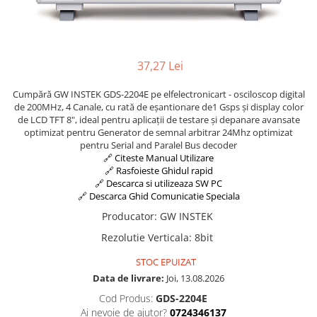
Osciloscoape B&K PRECISION
Osciloscoape FLUKE
Osciloscoape GW INSTEK
37,27 Lei
Osciloscoape HANTEK
Cumpără GW INSTEK GDS-2204E pe elfelectronicart - osciloscop digital
Osciloscoape KEYSIGHT
de 200MHz, 4 Canale, cu rată de eșantionare de1 Gsps și display color
Osciloscoape OWON
de LCD TFT 8", ideal pentru aplicații de testare și depanare avansate
optimizat pentru Generator de semnal arbitrar 24Mhz optimizat
Osciloscoape Peaktech
pentru Serial and Paralel Bus decoder
🔗 Citeste Manual Utilizare
Osciloscoape ROHDE & SCHWARZ
🔗 Rasfoieste Ghidul rapid
Osciloscoape TELEDYNE LECROY
🔗 Descarca si utilizeaza SW PC
🔗 Descarca Ghid Comunicatie Speciala
Osciloscoape UNI-T
Producator
:
GW INSTEK
Rezolutie Verticala
:
8bit
STOC EPUIZAT
Data de livrare:
Joi, 13.08.2026
Cod Produs:
GDS-2204E
Ai nevoie de ajutor?
0724346137