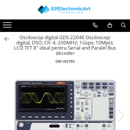
Toate Produsele
Audio
Osciloscop digital GDS-2204E Osciloscop:
Auto
digital; DSO; Ch: 4; 200MHz; 1Gsps; 10Mpts;
Instrumente de masura si control
LCD TFT 8" ideal pentru Serial and Paralel Bus
decoder
Clesti Ampermetrici
GW INSTEK
Multimetre Digitale
Scule Atelier
Surse de alimentare
Termometre
Testere
Osciloscoape
Accesorii
Osciloscoape AXIOMET