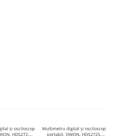
ital și osciloscop
Multimetru digital și osciloscop
Multimetru 
OWON, HDS272,
portabil, OWON, HDS272S,
portabi