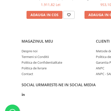
250Msps; 12kpts compatibil cu
200mV-1kV
Osciloscopul Digital HANTEK DSO2C15
Ideal pentru util
1.911,82 Lei
953,10
Decodificare serială
de înaltă performanță, ușor de utilizat, compact și accesibil
semnalelor electrice.Perfect pentru ingineri, cercetători, ed
ADAUGA IN COS
ADAUGA IN 
electronică, acest osciloscop este soluția optimă pentru 
tehnice.
Caracteristici Oscilo
DSO2C15
MAGAZINUL MEU
CLIENTI
Informații generale
Despre noi
Metode de
Termeni si Conditii
Politica d
Frecvență
150MHz
Politica de Confidentialitate
Garantia 
Număr canale
2
Politica de livrare
ANPC
Contact
ANPC - SA
Rată de eșantionare
1 GS/s (1 c
Adâncime de memorie
8 Mpts (1 c
SOCIAL
URMARESTE-NE IN SOCIAL MEDIA
Ecran și
Performanță