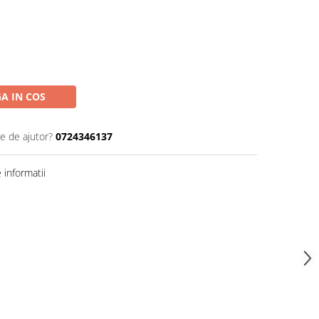
A IN COS
ie de ajutor?
0724346137
informatii