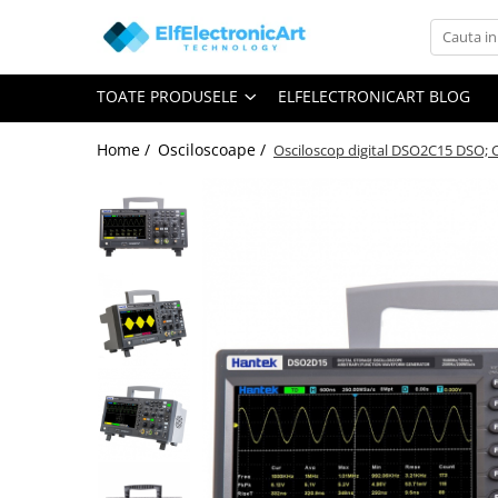
Toate Produsele
TOATE PRODUSELE
ELFELECTRONICART BLOG
Audio
Auto
Home /
Osciloscoape /
Osciloscop digital DSO2C15 DSO; C
Instrumente de masura si control
Clesti Ampermetrici
Multimetre Digitale
Scule Atelier
Surse de alimentare
Termometre
Testere
Osciloscoape
Accesorii
Osciloscoape AXIOMET