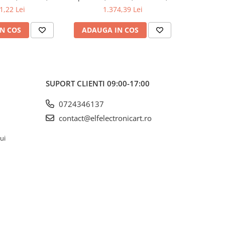
kV, 200mA-
200mV-1kV, 200mA-
200m
1,22 Lei
1.374,39 Lei
1
N COS
ADAUGA IN COS
ADAUG
SUPORT CLIENTI
09:00-17:00
0724346137
contact@elfelectronicart.ro
lui