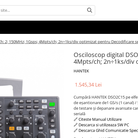
h: 2; 150MHz; 1Gsps; 4Mpts/ch; 2n÷1ks/div optimizat pentru Decodificare se
Osciloscop digital DS
4Mpts/ch; 2n÷1ks/div o
HANTEK
1.545,34 Lei
Cumpără HANTEK DSO2C15 pe elfelect
de eșantionare de1 GS/s (1 canal) / 5
de testare și depanare avansate ca
serială
🔗 Citeste Manual Utilizare
🔗 Descarca si utilizeaza SW PC
🔗 Descarca Ghid Comunicatie Spec