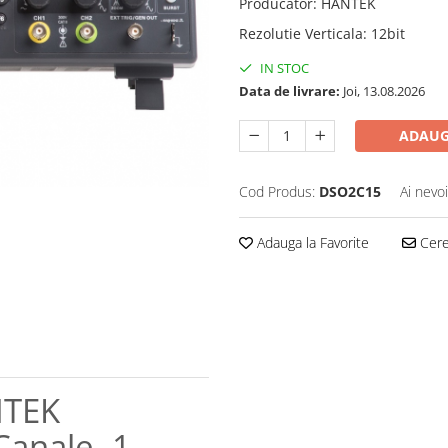
Producator
:
HANTEK
Rezolutie Verticala
:
12bit
IN STOC
Data de livrare:
Joi, 13.08.2026
ADAUG
Cod Produs:
DSO2C15
Ai nevo
Adauga la Favorite
Cere 
NTEK
anale, 1