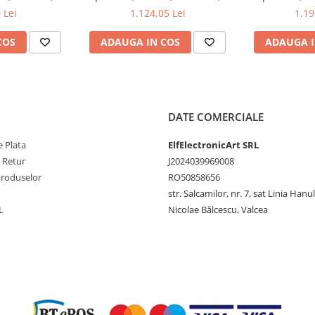
, 200mA-
200mV-1kV, 200mA-
200mV-1
izatorii care caută un instrument
 Lei
1.124,05 Lei
1.19
 pentru aplicațiile de testare a
ucatori și pasionați de
COS
ADAUGA IN COS
ADAUGA I
toate proiectele dumneavoastră
scop HANTEK
DATE COMERCIALE
 Plata
ElfElectronicArt SRL
e Retur
J2024039969008
Produselor
RO50858656
str. Salcamilor, nr. 7, sat Linia Hanu
L
Nicolae Bălcescu, Valcea
anal) / 500 MS/s (2 canale)
anal) / 4 Mpts (2 canale)