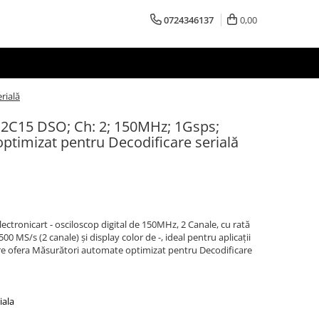
0724346137
0,00
rială
O2C15 DSO; Ch: 2; 150MHz; 1Gsps;
ptimizat pentru Decodificare serială
ronicart - osciloscop digital de 150MHz, 2 Canale, cu rată
00 MS/s (2 canale) și display color de -, ideal pentru aplicații
re ofera Măsurători automate optimizat pentru Decodificare
iala