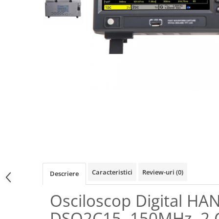
Osciloscoape B&K PRECISION
Osciloscoape FLUKE
Osciloscoape GW INSTEK
Osciloscoape HANTEK
Osciloscoape KEYSIGHT
Osciloscoape OWON
Osciloscoape Peaktech
Osciloscoape ROHDE & SCHWARZ
Osciloscoape TELEDYNE LECROY
Osciloscoape UNI-T
Caracteristici
Review-uri
(0)
Descriere
Osciloscop Digital HA
DSO2C15, 150MHz, 2 C