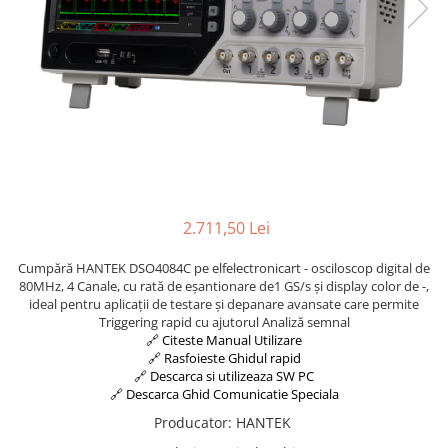
Osciloscoape B&K PRECISION
Osciloscoape FLUKE
Osciloscoape GW INSTEK
Osciloscoape HANTEK
Osciloscoape KEYSIGHT
Osciloscoape OWON
Osciloscoape Peaktech
2.711,50 Lei
Osciloscoape ROHDE & SCHWARZ
Osciloscoape TELEDYNE LECROY
Cumpără HANTEK DSO4084C pe elfelectronicart - osciloscop digital de
80MHz, 4 Canale, cu rată de eșantionare de1 GS/s și display color de -,
Osciloscoape UNI-T
ideal pentru aplicații de testare și depanare avansate care permite
Triggering rapid cu ajutorul Analiză semnal
🔗 Citeste Manual Utilizare
🔗 Rasfoieste Ghidul rapid
🔗 Descarca si utilizeaza SW PC
🔗 Descarca Ghid Comunicatie Speciala
Producator
:
HANTEK