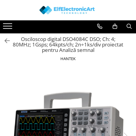
Toate Produsele
Audio
Osciloscop digital DSO4084C DSO; Ch: 4;
Auto
80MHz; 1Gsps; 64kpts/ch; 2n÷1ks/div proiectat
Instrumente de masura si control
pentru Analiză semnal
Clesti Ampermetrici
HANTEK
Multimetre Digitale
Scule Atelier
Surse de alimentare
Termometre
Testere
Osciloscoape
Accesorii
Osciloscoape AXIOMET