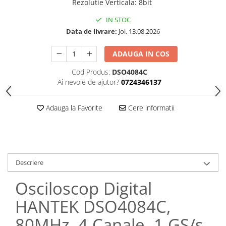
Rezolutie Verticala
:
8bit
IN STOC
Data de livrare:
Joi, 13.08.2026
ADAUGA IN COS
Cod Produs:
DSO4084C
Ai nevoie de ajutor?
0724346137
Adauga la Favorite
Cere informatii
Descriere
Osciloscop Digital
HANTEK DSO4084C,
80MHz, 4 Canale, 1 GS/s,