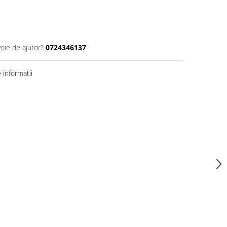
voie de ajutor?
0724346137
informatii