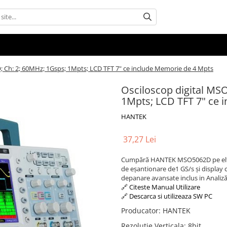
 Ch: 2; 60MHz; 1Gsps; 1Mpts; LCD TFT 7" ce include Memorie de 4 Mpts
Osciloscop digital MS
1Mpts; LCD TFT 7" ce 
HANTEK
37,27 Lei
Cumpără HANTEK MSO5062D pe elfelec
de eșantionare de1 GS/s și display co
depanare avansate inclus in Anali
🔗 Citeste Manual Utilizare
🔗 Descarca si utilizeaza SW PC
Producator
:
HANTEK
Rezolutie Verticala
:
8bit