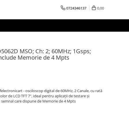
0724346137
0,00
O5062D MSO; Ch: 2; 60MHz; 1Gsps;
include Memorie de 4 Mpts
tronicart - osciloscop digital de 60MHz, 2 Canale, cu rată
lor de LCD TFT 7", ideal pentru aplicații de testare și
ză semnal care dispune de Memorie de 4 Mpts