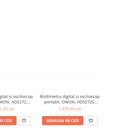
ital și osciloscop
Multimetru digital și osciloscop
Multimetru 
OWON, HDS272,
portabil, OWON, HDS272S,
portabi
kV, 200mA-
200mV-1kV, 200mA-
200m
1,22 Lei
1.374,39 Lei
1
N COS
ADAUGA IN COS
ADAUG