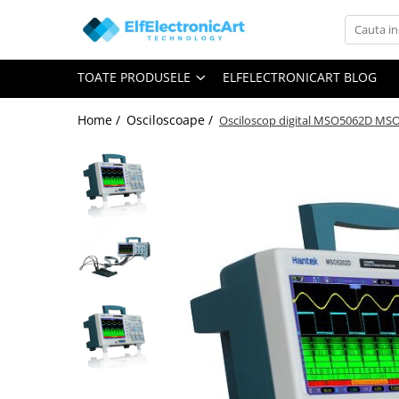
Toate Produsele
TOATE PRODUSELE
ELFELECTRONICART BLOG
Audio
Auto
Home /
Osciloscoape /
Osciloscop digital MSO5062D MSO;
Instrumente de masura si control
Clesti Ampermetrici
Multimetre Digitale
Scule Atelier
Surse de alimentare
Termometre
Testere
Osciloscoape
Accesorii
Osciloscoape AXIOMET