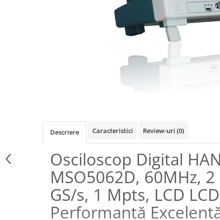
Osciloscoape B&K PRECISION
Osciloscoape FLUKE
Osciloscoape GW INSTEK
Osciloscoape HANTEK
Osciloscoape KEYSIGHT
Osciloscoape OWON
Osciloscoape Peaktech
Osciloscoape ROHDE & SCHWARZ
Osciloscoape TELEDYNE LECROY
Caracteristici
Review-uri
(0)
Descriere
Osciloscoape UNI-T
Osciloscop Digital HA
MSO5062D, 60MHz, 2 
GS/s, 1 Mpts, LCD LCD
Performanță Excelent