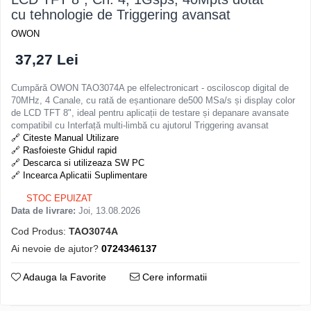
cu tehnologie de Triggering avansat
OWON
37,27 Lei
Cumpără OWON TAO3074A pe elfelectronicart - osciloscop digital de
70MHz, 4 Canale, cu rată de eșantionare de500 MSa/s și display color
de LCD TFT 8", ideal pentru aplicații de testare și depanare avansate
compatibil cu Interfață multi-limbă cu ajutorul Triggering avansat
🔗 Citeste Manual Utilizare
🔗 Rasfoieste Ghidul rapid
🔗 Descarca si utilizeaza SW PC
🔗 Incearca Aplicatii Suplimentare
STOC EPUIZAT
Data de livrare:
Joi, 13.08.2026
Cod Produs:
TAO3074A
Ai nevoie de ajutor?
0724346137
Adauga la Favorite
Cere informatii