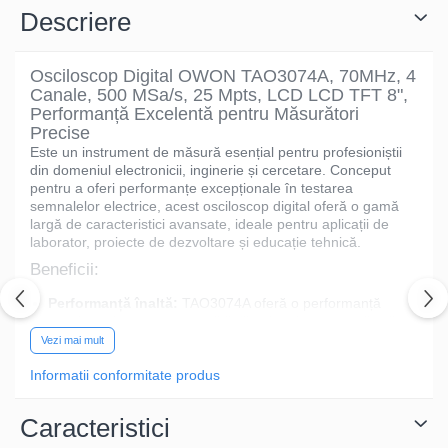
Descriere
Osciloscop Digital OWON TAO3074A, 70MHz, 4
Canale, 500 MSa/s, 25 Mpts, LCD LCD TFT 8",
Performanță Excelentă pentru Măsurători
Precise
Este un instrument de măsură esențial pentru profesioniștii
din domeniul electronicii, inginerie și cercetare. Conceput
pentru a oferi performanțe excepționale în testarea
semnalelor electrice, acest osciloscop digital oferă o gamă
largă de caracteristici avansate, ideale pentru aplicații de
laborator, proiecte de dezvoltare și educație tehnică.
Beneficii:
Performanță înaltă:
TAO3074A oferă o performanță
excelentă la un preț accesibil, fiind ideal pentru aplicații
diverse în domeniul electronicii.
Vezi mai mult
Precizie garantată:
Tehnologia avansată utilizată în
Informatii conformitate produs
acest osciloscop asigură rezultate precise și fiabile în
orice condiții de măsurare.
Ușor de utilizat:
Interfața simplă și intuitivă permite
Caracteristici
utilizatorilor de toate nivelurile de expertiză să măsoare