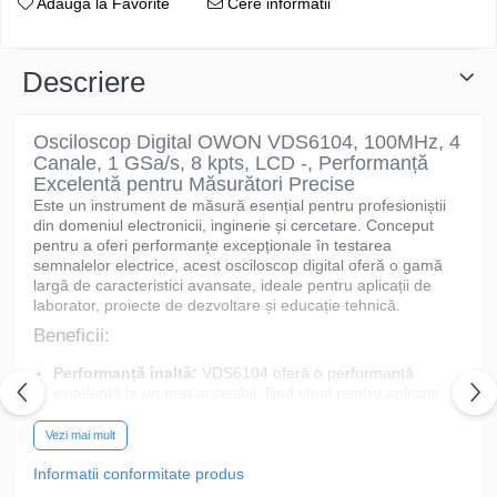
Adauga la Favorite
Cere informatii
Descriere
Osciloscop Digital OWON VDS6104, 100MHz, 4
Canale, 1 GSa/s, 8 kpts, LCD -, Performanță
Excelentă pentru Măsurători Precise
Este un instrument de măsură esențial pentru profesioniștii
din domeniul electronicii, inginerie și cercetare. Conceput
pentru a oferi performanțe excepționale în testarea
semnalelor electrice, acest osciloscop digital oferă o gamă
largă de caracteristici avansate, ideale pentru aplicații de
laborator, proiecte de dezvoltare și educație tehnică.
Beneficii:
Performanță înaltă:
VDS6104 oferă o performanță
excelentă la un preț accesibil, fiind ideal pentru aplicații
diverse în domeniul electronicii.
Precizie garantată:
Tehnologia avansată utilizată în
Vezi mai mult
acest osciloscop asigură rezultate precise și fiabile în
Informatii conformitate produs
orice condiții de măsurare.