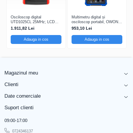
Ecran și Performanță
Dimensiune ecran
-
Osciloscop digital
Multimetru digital și
Rezoluție ecran
800 x 600 pixeli
UTD1025CL 25MHz; LCD
osciloscop portabil, OWON,
TFT 3,5"; Ch: 1; 250Msps;
HDS242, 200mV-1kV,
1.911,82 Lei
953,10 Lei
Interfață și
12kpts compatibil cu
200mA-
Conectivitate
Decodificare serială
Adauga in cos
Adauga in cos
Interfață
USB, LAN
Impedanță intrare
1 MΩ
Alimentare și Siguranță
Magazinul meu
Tensiune alimentare
100-240 V AC
Clienti
Tensiune maximă intrare
300 V
Date comerciale
Dimensiuni și Design
Lungime
275 mm
Suport clienti
Lățime
200 mm
09:00-17:00
Inălțime
50 mm
0724346137