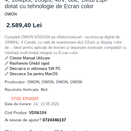
dotat cu tehnologie de Ecran color
OWON
2.589,40 Lei
Cumpără OWON VDS6104 pe elfelectronicart - osciloscop digital de
100MHz, 4 Canale, cu rată de eșantionare de1 GSa/s și display color
de -, ideal pentru aplicații de testare și depanare avansate compatibil cu
Interfață multi-limbă integrat cu Ecran color
🔗 Citeste Manual Utilizare
🔗 Rasfoieste Ghidul rapid
🔗 Descarca si utilizeaza SW PC
🔗 Descarca Sw pentru MacOS
Producator
:
OWON, OWON, OWON, OWON
Rezolutie Verticala
:
8bit
STOC EPUIZAT
Data de livrare:
Joi, 13.08.2026
Cod Produs:
VDS6104
Ai nevoie de ajutor?
0724346137