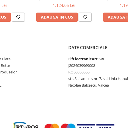
, 200mA-
200mV-1kV, 200mA-
200mV-1
 Lei
1.124,05 Lei
1.19
scop OWON
COS
ADAUGA IN COS
ADAUGA I
DATE COMERCIALE
 Plata
ElfElectronicArt SRL
e Retur
J2024039969008
Produselor
RO50858656
str. Salcamilor, nr. 7, sat Linia Hanu
L
Nicolae Bălcescu, Valcea
ixeli