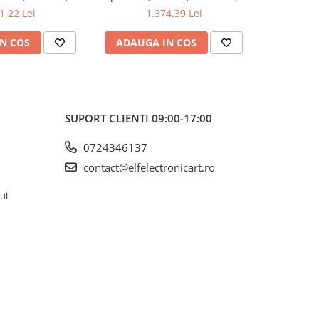
kV, 200mA-
200mV-1kV, 200mA-
200m
1,22 Lei
1.374,39 Lei
1
N COS
ADAUGA IN COS
ADAUG
SUPORT CLIENTI
09:00-17:00
0724346137
contact@elfelectronicart.ro
lui