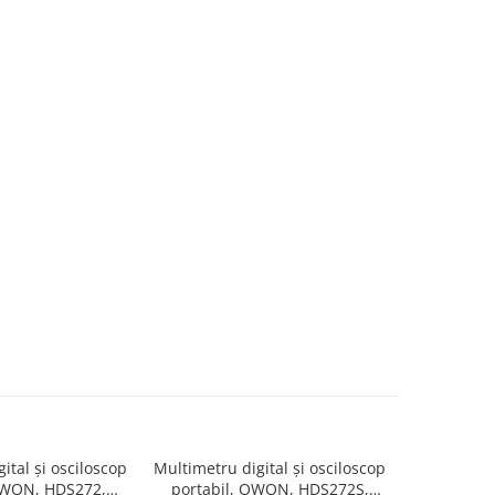
ital și osciloscop
Multimetru digital și osciloscop
Multimetru 
OWON, HDS272,
portabil, OWON, HDS272S,
portabi