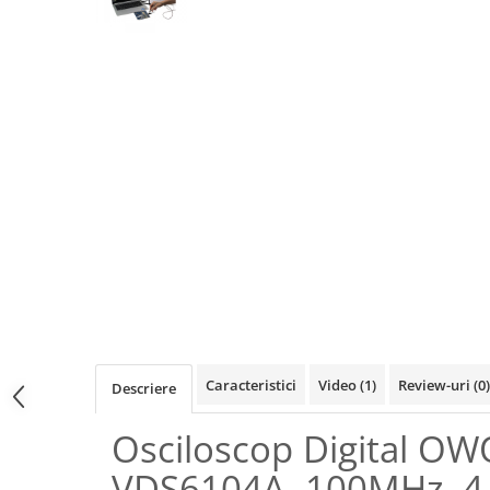
Osciloscoape B&K PRECISION
Osciloscoape FLUKE
Osciloscoape GW INSTEK
Osciloscoape HANTEK
Osciloscoape KEYSIGHT
Osciloscoape OWON
Osciloscoape Peaktech
Osciloscoape ROHDE & SCHWARZ
Osciloscoape TELEDYNE LECROY
Osciloscoape UNI-T
Caracteristici
Video
(1)
Review-uri
(0)
Descriere
Osciloscop Digital O
VDS6104A, 100MHz, 4 