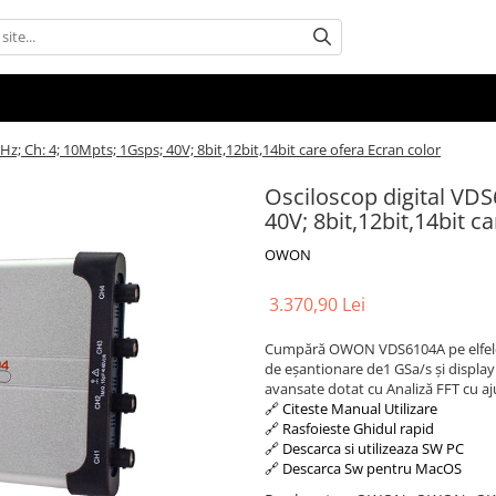
; Ch: 4; 10Mpts; 1Gsps; 40V; 8bit,12bit,14bit care ofera Ecran color
Osciloscop digital VD
40V; 8bit,12bit,14bit c
OWON
3.370,90 Lei
Cumpără OWON VDS6104A pe elfelectr
de eșantionare de1 GSa/s și display 
avansate dotat cu Analiză FFT cu aj
🔗 Citeste Manual Utilizare
🔗 Rasfoieste Ghidul rapid
🔗 Descarca si utilizeaza SW PC
🔗 Descarca Sw pentru MacOS