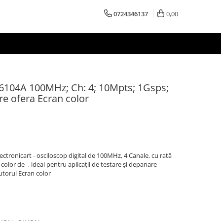
0724346137
0,00
S6104A 100MHz; Ch: 4; 10Mpts; 1Gsps;
are ofera Ecran color
onicart - osciloscop digital de 100MHz, 4 Canale, cu rată
color de -, ideal pentru aplicații de testare și depanare
utorul Ecran color