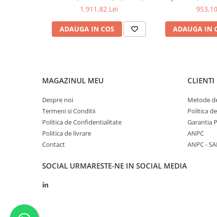
250Msps; 12kpts compatibil cu
200mV-1kV
1.911,82 Lei
953,10
tehnice.
Decodificare serială
Caracteristici Oscilo
ADAUGA IN COS
ADAUGA IN 
VDS6104A
Informații generale
Frecvență
100MHz
MAGAZINUL MEU
CLIENTI
Număr canale
4
Despre noi
Metode de
Termeni si Conditii
Politica d
Rată de eșantionare
1 GSa/s
Politica de Confidentialitate
Garantia 
Adâncime de memorie
8 kpts
Politica de livrare
ANPC
Contact
ANPC - SA
Ecran și
Performanță
SOCIAL
URMARESTE-NE IN SOCIAL MEDIA
Dimensiune ecran
-
Rezoluție ecran
800 x 600 p