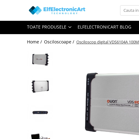
Toate Produsele
TOATE PRODUSELE
ELFELECTRONICART BLOG
Audio
Auto
Home /
Osciloscoape /
Osciloscop digital VDS6104A 100MHz
Instrumente de masura si control
Clesti Ampermetrici
Multimetre Digitale
Scule Atelier
Surse de alimentare
Termometre
Testere
Osciloscoape
Accesorii
Osciloscoape AXIOMET