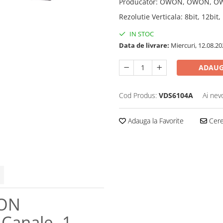
Producator
:
OWON, OWON, O
Rezolutie Verticala
:
8bit, 12bit,
IN STOC
Data de livrare:
Miercuri, 12.08.20
ADAUG
Cod Produs:
VDS6104A
Ai nev
Adauga la Favorite
Cere 
WON
Canale, 1