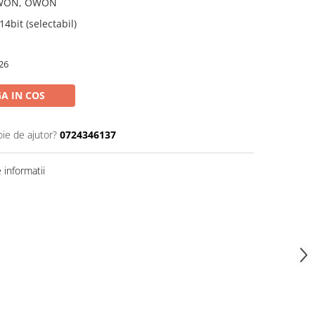
WON, OWON
 14bit (selectabil)
26
A IN COS
oie de ajutor?
0724346137
informatii