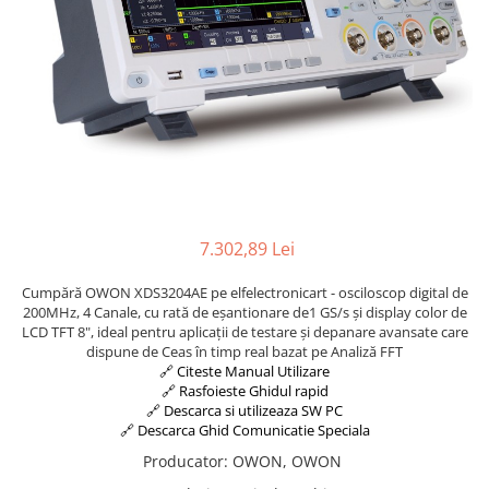
7.302,89 Lei
Cumpără OWON XDS3204AE pe elfelectronicart - osciloscop digital de
200MHz, 4 Canale, cu rată de eșantionare de1 GS/s și display color de
LCD TFT 8", ideal pentru aplicații de testare și depanare avansate care
dispune de Ceas în timp real bazat pe Analiză FFT
🔗 Citeste Manual Utilizare
🔗 Rasfoieste Ghidul rapid
🔗 Descarca si utilizeaza SW PC
🔗 Descarca Ghid Comunicatie Speciala
Producator
:
OWON, OWON