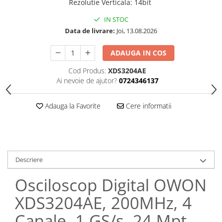
Rezolutie Verticala
:
14bit
IN STOC
Data de livrare:
Joi, 13.08.2026
ADAUGA IN COS
Cod Produs:
XDS3204AE
Ai nevoie de ajutor?
0724346137
Adauga la Favorite
Cere informatii
Descriere
Osciloscop Digital OWON
XDS3204AE, 200MHz, 4
Canale, 1 GS/s, 24 Mpt,