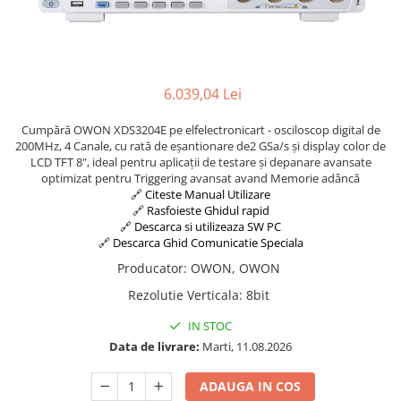
6.039,04 Lei
Cumpără OWON XDS3204E pe elfelectronicart - osciloscop digital de
200MHz, 4 Canale, cu rată de eșantionare de2 GSa/s și display color de
LCD TFT 8", ideal pentru aplicații de testare și depanare avansate
optimizat pentru Triggering avansat avand Memorie adâncă
🔗 Citeste Manual Utilizare
🔗 Rasfoieste Ghidul rapid
🔗 Descarca si utilizeaza SW PC
🔗 Descarca Ghid Comunicatie Speciala
Producator
:
OWON, OWON
Rezolutie Verticala
:
8bit
IN STOC
Data de livrare:
Marti, 11.08.2026
ADAUGA IN COS