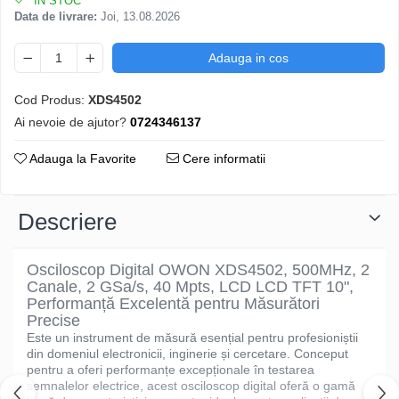
IN STOC
Data de livrare:
Joi, 13.08.2026
Adauga in cos
Cod Produs:
XDS4502
Ai nevoie de ajutor?
0724346137
Adauga la Favorite
Cere informatii
Descriere
Osciloscop Digital OWON XDS4502, 500MHz, 2
Canale, 2 GSa/s, 40 Mpts, LCD LCD TFT 10",
Performanță Excelentă pentru Măsurători
Precise
Este un instrument de măsură esențial pentru profesioniștii
din domeniul electronicii, inginerie și cercetare. Conceput
pentru a oferi performanțe excepționale în testarea
semnalelor electrice, acest osciloscop digital oferă o gamă