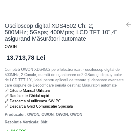
Osciloscop digital XDS4502 Ch: 2;
500MHz; 5Gsps; 400Mpts; LCD TFT 10",4"
asigurand Măsurători automate
OWON
13.713,78 Lei
Cumpără OWON XDS4502 pe elfelectronicart - osciloscop digital de
500MHz, 2 Canale, cu rată de eșantionare de2 GSa/s și display color
de LCD TFT 10", ideal pentru aplicații de testare și depanare avansate
care dispune de Decodificare serială destinat Măsurători automate
🔗 Citeste Manual Utilizare
🔗 Rasfoieste Ghidul rapid
🔗 Descarca si utilizeaza SW PC
🔗 Descarca Ghid Comunicatie Speciala
Producator
:
OWON, OWON, OWON, OWON
Rezolutie Verticala
:
8bit