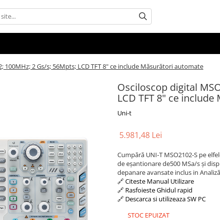
2; 100MHz; 2 Gs/s; 56Mpts; LCD TFT 8" ce include Măsurători automate
Osciloscop digital MS
LCD TFT 8" ce include
Uni-t
5.981,48 Lei
Cumpără UNI-T MSO2102-S pe elfelec
de eșantionare de500 MSa/s și displa
depanare avansate inclus in Analiz
🔗 Citeste Manual Utilizare
🔗 Rasfoieste Ghidul rapid
🔗 Descarca si utilizeaza SW PC
STOC EPUIZAT