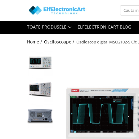
Toate Produsele
TOATE PRODUSELE
ELFELECTRONICART BLOG
Audio
Auto
Home /
Osciloscoape /
Osciloscop digital MSO2102-S Ch: 
Instrumente de masura si control
Clesti Ampermetrici
Multimetre Digitale
Scule Atelier
Surse de alimentare
Termometre
Testere
Osciloscoape
Accesorii
Osciloscoape AXIOMET