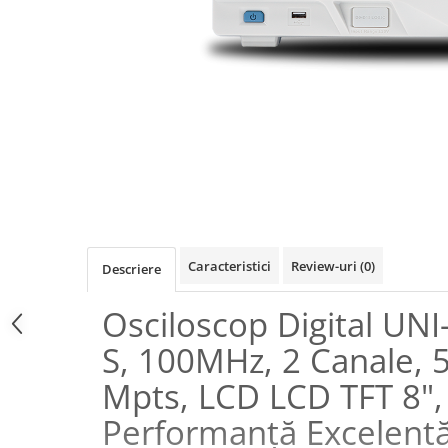
Osciloscoape B&K PRECISION
Osciloscoape FLUKE
Osciloscoape GW INSTEK
Osciloscoape HANTEK
Osciloscoape KEYSIGHT
Osciloscoape OWON
Osciloscoape Peaktech
Osciloscoape ROHDE & SCHWARZ
Osciloscoape TELEDYNE LECROY
Caracteristici
Review-uri
(0)
Descriere
Osciloscoape UNI-T
Osciloscop Digital UN
S, 100MHz, 2 Canale, 
Mpts, LCD LCD TFT 8",
Performanță Excelent