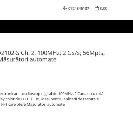
0724346137
0,00
O2102-S Ch: 2; 100MHz; 2 Gs/s; 56Mpts;
 Măsurători automate
tronicart - osciloscop digital de 100MHz, 2 Canale, cu rată
y color de LCD TFT 8", ideal pentru aplicații de testare și
ă FFT care ofera Măsurători automate