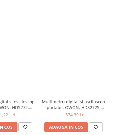
ital și osciloscop
Multimetru digital și osciloscop
Multimetru 
OWON, HDS272,
portabil, OWON, HDS272S,
portabi
kV, 200mA-
200mV-1kV, 200mA-
200m
1,22 Lei
1.374,39 Lei
1
N COS
ADAUGA IN COS
ADAUG