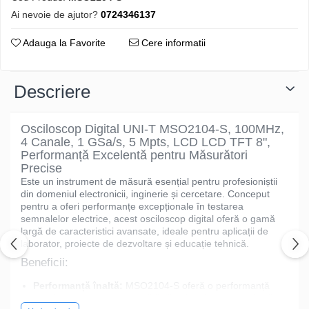
Ai nevoie de ajutor?
0724346137
Adauga la Favorite
Cere informatii
Descriere
Osciloscop Digital UNI-T MSO2104-S, 100MHz,
4 Canale, 1 GSa/s, 5 Mpts, LCD LCD TFT 8",
Performanță Excelentă pentru Măsurători
Precise
Este un instrument de măsură esențial pentru profesioniștii
din domeniul electronicii, inginerie și cercetare. Conceput
pentru a oferi performanțe excepționale în testarea
semnalelor electrice, acest osciloscop digital oferă o gamă
largă de caracteristici avansate, ideale pentru aplicații de
laborator, proiecte de dezvoltare și educație tehnică.
Beneficii:
Performanță înaltă:
MSO2104-S oferă o performanță
excelentă la un preț accesibil, fiind ideal pentru aplicații