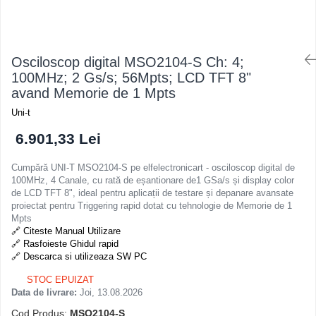
Osciloscoape B&K PRECISION
Osciloscoape FLUKE
Osciloscoape GW INSTEK
Osciloscop digital MSO2104-S Ch: 4;
Osciloscoape HANTEK
100MHz; 2 Gs/s; 56Mpts; LCD TFT 8"
avand Memorie de 1 Mpts
Osciloscoape KEYSIGHT
Uni-t
Osciloscoape OWON
6.901,33 Lei
Osciloscoape Peaktech
Osciloscoape ROHDE & SCHWARZ
Cumpără UNI-T MSO2104-S pe elfelectronicart - osciloscop digital de
100MHz, 4 Canale, cu rată de eșantionare de1 GSa/s și display color
Osciloscoape TELEDYNE LECROY
de LCD TFT 8", ideal pentru aplicații de testare și depanare avansate
Osciloscoape UNI-T
proiectat pentru Triggering rapid dotat cu tehnologie de Memorie de 1
Mpts
🔗 Citeste Manual Utilizare
🔗 Rasfoieste Ghidul rapid
🔗 Descarca si utilizeaza SW PC
STOC EPUIZAT
Data de livrare:
Joi, 13.08.2026
Cod Produs:
MSO2104-S