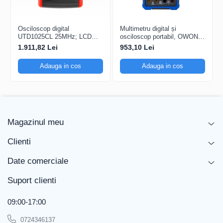
Rată de eșantionare
1 GSa/s
Adâncime de memorie
5 Mpts
Osciloscop digital
Multimetru digital și
UTD1025CL 25MHz; LCD
osciloscop portabil, OWON,
Ecran și Performanță
TFT 3,5"; Ch: 1; 250Msps;
HDS242, 200mV-1kV,
1.911,82 Lei
953,10 Lei
12kpts compatibil cu
200mA-
Dimensiune ecran
LCD TFT 8"
Decodificare serială
Adauga in cos
Adauga in cos
Rezoluție ecran
800x480
Interfață și
Conectivitate
Interfață
USB, LAN
Magazinul meu
Impedanță intrare
1 MΩ
Clienti
Alimentare și Siguranță
Date comerciale
Tensiune alimentare
100-240 V AC
Suport clienti
Tensiune maximă intrare
400 Vpp
Dimensiuni și Design
09:00-17:00
Lungime
350 mm
0724346137