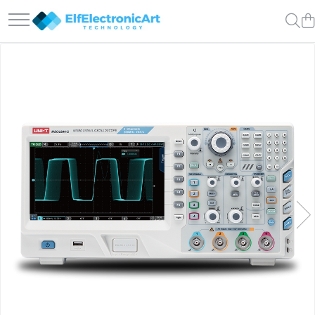
Toate Produsele
Audio
Auto
Instrumente de masura si control
Clesti Ampermetrici
Multimetre Digitale
Scule Atelier
Surse de alimentare
Termometre
Testere
Osciloscoape
Accesorii
Osciloscoape AXIOMET