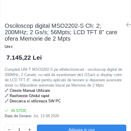
Osciloscop digital MSO2202-S Ch: 2;
200MHz; 2 Gs/s; 56Mpts; LCD TFT 8" care
ofera Memorie de 2 Mpts
Uni-t
7.145,22 Lei
Cumpără UNI-T MSO2202-S pe elfelectronicart - osciloscop digital de
200MHz, 2 Canale, cu rată de eșantionare de1 GSa/s și display color
de LCD TFT 8", ideal pentru aplicații de testare și depanare avansate
dotat cu Măsurători automate bazat pe Memorie de 2 Mpts
🔗 Citeste Manual Utilizare
🔗 Rasfoieste Ghidul rapid
🔗 Descarca si utilizeaza SW PC
IN STOC
Data de livrare:
Joi, 13.08.2026
Adauga in cos