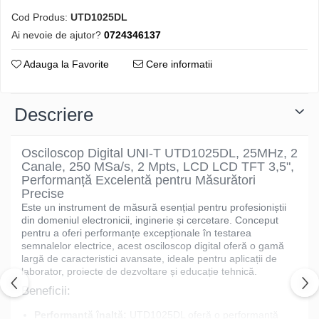
Cod Produs:
UTD1025DL
Ai nevoie de ajutor?
0724346137
Adauga la Favorite
Cere informatii
Descriere
Osciloscop Digital UNI-T UTD1025DL, 25MHz, 2
Canale, 250 MSa/s, 2 Mpts, LCD LCD TFT 3,5",
Performanță Excelentă pentru Măsurători
Precise
Este un instrument de măsură esențial pentru profesioniștii
din domeniul electronicii, inginerie și cercetare. Conceput
pentru a oferi performanțe excepționale în testarea
semnalelor electrice, acest osciloscop digital oferă o gamă
largă de caracteristici avansate, ideale pentru aplicații de
laborator, proiecte de dezvoltare și educație tehnică.
Beneficii:
Performanță înaltă:
UTD1025DL oferă o performanță