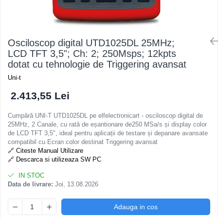
Osciloscop digital UTD1025DL 25MHz;
LCD TFT 3,5"; Ch: 2; 250Msps; 12kpts
dotat cu tehnologie de Triggering avansat
Uni-t
2.413,55 Lei
Cumpără UNI-T UTD1025DL pe elfelectronicart - osciloscop digital de
25MHz, 2 Canale, cu rată de eșantionare de250 MSa/s și display color
de LCD TFT 3,5", ideal pentru aplicații de testare și depanare avansate
compatibil cu Ecran color destinat Triggering avansat
🔗 Citeste Manual Utilizare
🔗 Descarca si utilizeaza SW PC
IN STOC
Data de livrare:
Joi, 13.08.2026
Adauga in cos