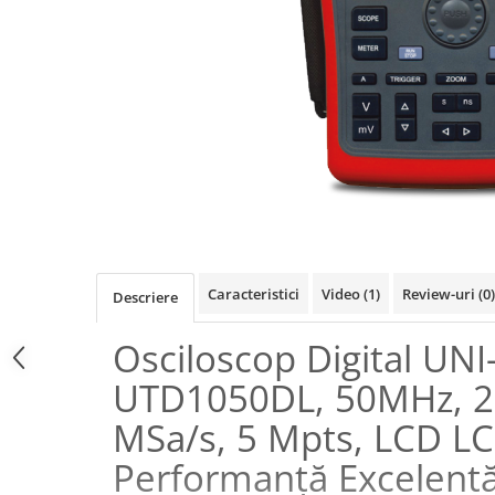
Osciloscoape B&K PRECISION
Osciloscoape FLUKE
Osciloscoape GW INSTEK
Osciloscoape HANTEK
Osciloscoape KEYSIGHT
Osciloscoape OWON
Osciloscoape Peaktech
Osciloscoape ROHDE & SCHWARZ
Osciloscoape TELEDYNE LECROY
Caracteristici
Video
(1)
Review-uri
(0)
Descriere
Osciloscoape UNI-T
Osciloscop Digital UNI
UTD1050DL, 50MHz, 2 
MSa/s, 5 Mpts, LCD LCD
Performanță Excelent