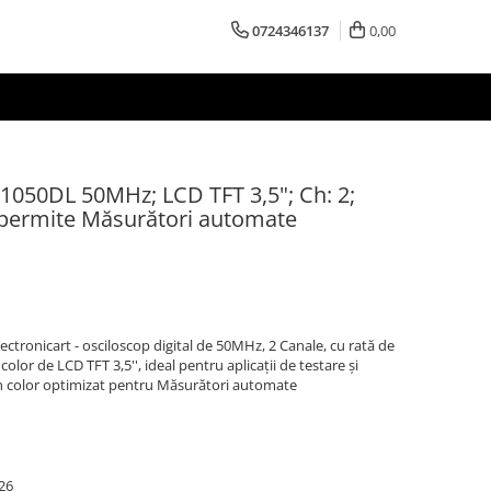
0724346137
0,00
D1050DL 50MHz; LCD TFT 3,5"; Ch: 2;
 permite Măsurători automate
tronicart - osciloscop digital de 50MHz, 2 Canale, cu rată de
lor de LCD TFT 3,5'', ideal pentru aplicații de testare și
 color optimizat pentru Măsurători automate
26