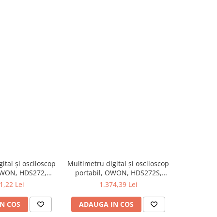
ital și osciloscop
Multimetru digital și osciloscop
Multimetru 
OWON, HDS272,
portabil, OWON, HDS272S,
portabi
kV, 200mA-
200mV-1kV, 200mA-
200m
1,22 Lei
1.374,39 Lei
1
N COS
ADAUGA IN COS
ADAUG