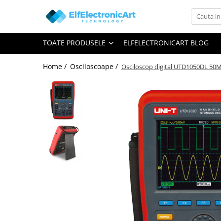
Toate Produsele
TOATE PRODUSELE
ELFELECTRONICART BLOG
Audio
Auto
Home /
Osciloscoape /
Osciloscop digital UTD1050DL 50M
Instrumente de masura si control
Clesti Ampermetrici
Multimetre Digitale
Scule Atelier
Surse de alimentare
Termometre
Testere
Osciloscoape
Accesorii
Osciloscoape AXIOMET