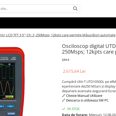
Hz; LCD TFT 3,5"; Ch: 2; 250Msps; 12kpts care permite Măsurători automate
Osciloscop digital UT
250Msps; 12kpts care
Uni-t
2.615,64 Lei
Cumpără UNI-T UTD1050DL pe elfelec
eșantionare de250 MSa/s și display co
depanare avansate asigurand Ecran
🔗 Citeste Manual Utilizare
🔗 Descarca si utilizeaza SW PC
IN STOC
Data de livrare:
Miercuri, 12.08.20