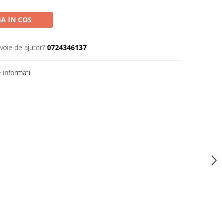
A IN COS
voie de ajutor?
0724346137
informatii