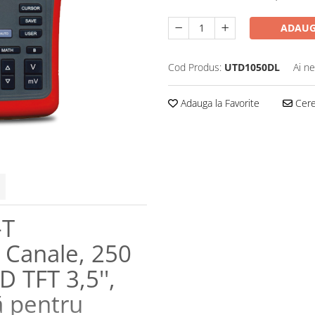
ADAUG
Cod Produs:
UTD1050DL
Ai ne
Adauga la Favorite
Cere 
-T
Canale, 250
 TFT 3,5'',
ă pentru