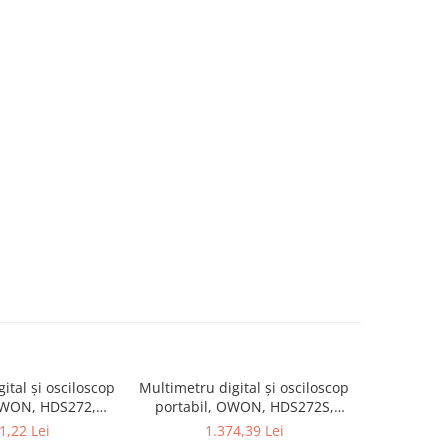
ital și osciloscop
Multimetru digital și osciloscop
Multimetru 
OWON, HDS272,
portabil, OWON, HDS272S,
portabi
kV, 200mA-
200mV-1kV, 200mA-
200m
1,22 Lei
1.374,39 Lei
1