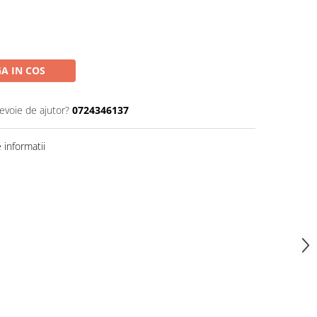
A IN COS
nevoie de ajutor?
0724346137
informatii