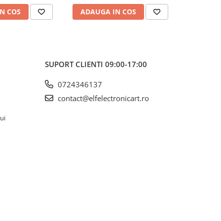
N COS
ADAUGA IN COS
ADAUG
SUPORT CLIENTI
09:00-17:00
0724346137
contact@elfelectronicart.ro
lui