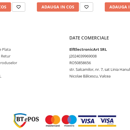
cop UNI-T
COS
ADAUGA IN COS
ADAUGA I
DATE COMERCIALE
 Plata
ElfElectronicArt SRL
e Retur
J2024039969008
Produselor
RO50858656
str. Salcamilor, nr. 7, sat Linia Hanu
L
Nicolae Bălcescu, Valcea