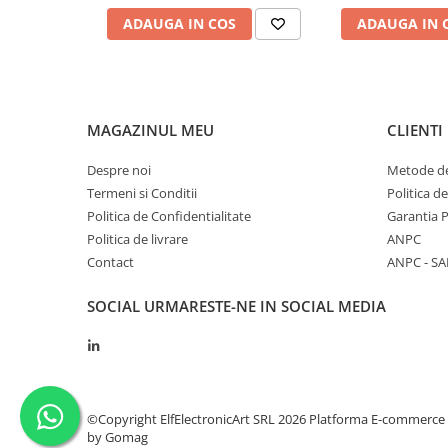
Caracteristici Oscilos
ADAUGA IN COS
ADAUGA IN 
UTD2052CL+
Informații generale
Frecvență
50MHz
MAGAZINUL MEU
CLIENTI
Număr canale
2
Despre noi
Metode de
Termeni si Conditii
Politica d
Rată de eșantionare
250 MSa/s
Politica de Confidentialitate
Garantia 
Adâncime de memorie
5 Mpts
Politica de livrare
ANPC
Contact
ANPC - SA
Ecran și
Performanță
SOCIAL
URMARESTE-NE IN SOCIAL MEDIA
Dimensiune ecran
LCD TFT 7"
Rezoluție ecran
800x480
Interfață și
©Copyright ElfElectronicArt SRL 2026
Platforma E-commerce
Conectivitate
by Gomag