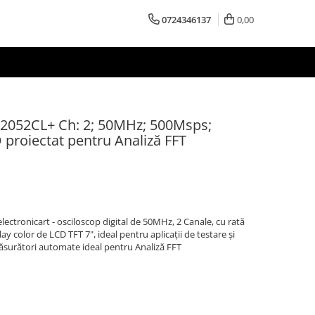
0724346137
0,00
D2052CL+ Ch: 2; 50MHz; 500Msps;
 proiectat pentru Analiză FFT
ctronicart - osciloscop digital de 50MHz, 2 Canale, cu rată
y color de LCD TFT 7", ideal pentru aplicații de testare și
surători automate ideal pentru Analiză FFT