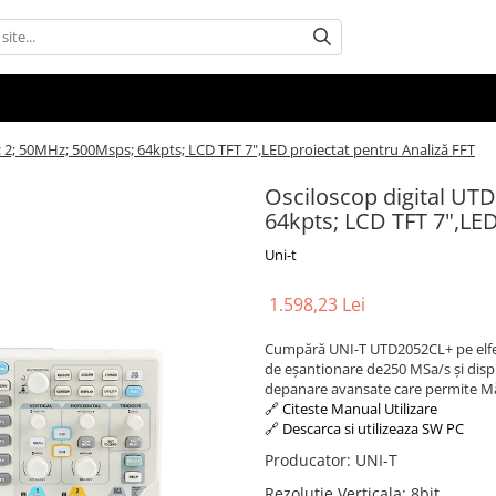
 2; 50MHz; 500Msps; 64kpts; LCD TFT 7",LED proiectat pentru Analiză FFT
Osciloscop digital UT
64kpts; LCD TFT 7",LED
Uni-t
1.598,23 Lei
Cumpără UNI-T UTD2052CL+ pe elfele
de eșantionare de250 MSa/s și displa
depanare avansate care permite Mă
🔗 Citeste Manual Utilizare
🔗 Descarca si utilizeaza SW PC
Producator
:
UNI-T
Rezolutie Verticala
:
8bit