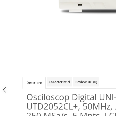
Osciloscoape B&K PRECISION
Osciloscoape FLUKE
Osciloscoape GW INSTEK
Osciloscoape HANTEK
Osciloscoape KEYSIGHT
Osciloscoape OWON
Osciloscoape Peaktech
Osciloscoape ROHDE & SCHWARZ
Osciloscoape TELEDYNE LECROY
Osciloscoape UNI-T
Caracteristici
Review-uri
(0)
Descriere
Osciloscop Digital UNI
UTD2052CL+, 50MHz, 2
250 MSa/s, 5 Mpts, L