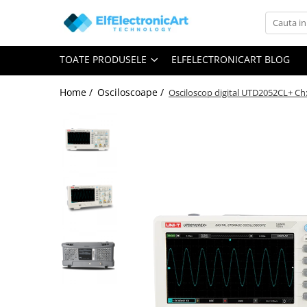
Toate Produsele
TOATE PRODUSELE
ELFELECTRONICART BLOG
Audio
Auto
Home /
Osciloscoape /
Osciloscop digital UTD2052CL+ Ch:
Instrumente de masura si control
Clesti Ampermetrici
Multimetre Digitale
Scule Atelier
Surse de alimentare
Termometre
Testere
Osciloscoape
Accesorii
Osciloscoape AXIOMET