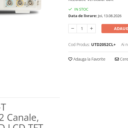
IN STOC
Data de livrare:
Joi, 13.08.2026
ADAUG
Cod Produs:
UTD2052CL+
Ai 
Adauga la Favorite
Cere 
-T
 Canale,
CD LCD TFT