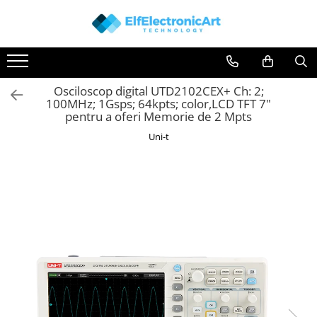
Toate Produsele
Audio
Osciloscop digital UTD2102CEX+ Ch: 2;
Auto
100MHz; 1Gsps; 64kpts; color,LCD TFT 7"
Instrumente de masura si control
pentru a oferi Memorie de 2 Mpts
Clesti Ampermetrici
Uni-t
Multimetre Digitale
Scule Atelier
Surse de alimentare
Termometre
Testere
Osciloscoape
Accesorii
Osciloscoape AXIOMET