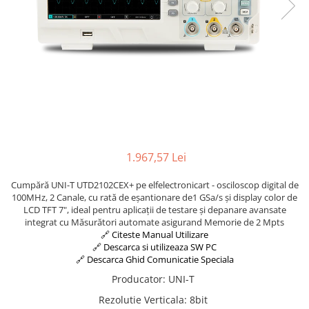
Osciloscoape B&K PRECISION
Osciloscoape FLUKE
Osciloscoape GW INSTEK
Osciloscoape HANTEK
Osciloscoape KEYSIGHT
Osciloscoape OWON
Osciloscoape Peaktech
1.967,57 Lei
Osciloscoape ROHDE & SCHWARZ
Osciloscoape TELEDYNE LECROY
Cumpără UNI-T UTD2102CEX+ pe elfelectronicart - osciloscop digital de
100MHz, 2 Canale, cu rată de eșantionare de1 GSa/s și display color de
Osciloscoape UNI-T
LCD TFT 7", ideal pentru aplicații de testare și depanare avansate
integrat cu Măsurători automate asigurand Memorie de 2 Mpts
🔗 Citeste Manual Utilizare
🔗 Descarca si utilizeaza SW PC
🔗 Descarca Ghid Comunicatie Speciala
Producator
:
UNI-T
Rezolutie Verticala
:
8bit