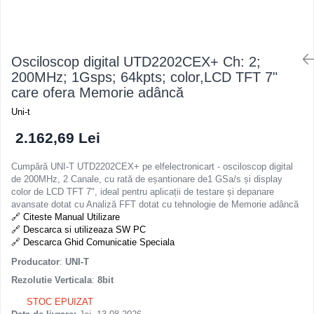
Osciloscoape B&K PRECISION
Osciloscoape FLUKE
Osciloscoape GW INSTEK
Osciloscop digital UTD2202CEX+ Ch: 2;
Osciloscoape HANTEK
200MHz; 1Gsps; 64kpts; color,LCD TFT 7"
care ofera Memorie adâncă
Osciloscoape KEYSIGHT
Uni-t
Osciloscoape OWON
2.162,69 Lei
Osciloscoape Peaktech
Osciloscoape ROHDE & SCHWARZ
Cumpără UNI-T UTD2202CEX+ pe elfelectronicart - osciloscop digital
de 200MHz, 2 Canale, cu rată de eșantionare de1 GSa/s și display
Osciloscoape TELEDYNE LECROY
color de LCD TFT 7", ideal pentru aplicații de testare și depanare
Osciloscoape UNI-T
avansate dotat cu Analiză FFT dotat cu tehnologie de Memorie adâncă
🔗 Citeste Manual Utilizare
🔗 Descarca si utilizeaza SW PC
🔗 Descarca Ghid Comunicatie Speciala
Producator
:
UNI-T
Rezolutie Verticala
:
8bit
STOC EPUIZAT