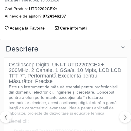
Data de livrare:
Joi, 13.08.2026
Cod Produs:
UTD2202CEX+
Ai nevoie de ajutor?
0724346137
Adauga la Favorite
Cere informatii
Descriere
Osciloscop Digital UNI-T UTD2202CEX+,
200MHz, 2 Canale, 1 GSa/s, 10 Mpts, LCD LCD
TFT 7", Performanță Excelentă pentru
Măsurători Precise
Este un instrument de măsură esențial pentru profesioniștii
din domeniul electronicii, inginerie și cercetare. Conceput
pentru a oferi performanțe excepționale în testarea
semnalelor electrice, acest osciloscop digital oferă o gamă
largă de caracteristici avansate, ideale pentru aplicații de
laborator, proiecte de dezvoltare și educație tehnică.
Beneficii: