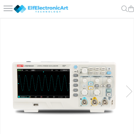
Toate Produsele
Audio
Auto
Instrumente de masura si control
Clesti Ampermetrici
Multimetre Digitale
Scule Atelier
Surse de alimentare
Termometre
Testere
Osciloscoape
Accesorii
Osciloscoape AXIOMET