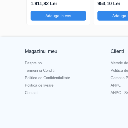
250Msps; 12kpts compatibil
200mV-1kV, 20
1.911,82 Lei
953,10 Lei
cu Decodificare serială
Adauga in cos
Adauga 
Magazinul meu
Clienti
Despre noi
Metode de
Termeni si Conditii
Politica d
Politica de Confidentialitate
Garantia P
Politica de livrare
ANPC
Contact
ANPC - S