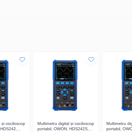
tă, această sondă pasivă de culoare
Negru si Gri
este ușor de utilizat ș
dezvoltare.
 GW INSTEK GDP-050?
profesioniști care au nevoie de măsurători de precizie și fiabilitate cr
l și osciloscop
Multimetru digital și osciloscop
Multimetru dig
, HDS242,
portabil, OWON, HDS242S,
portabil, OW