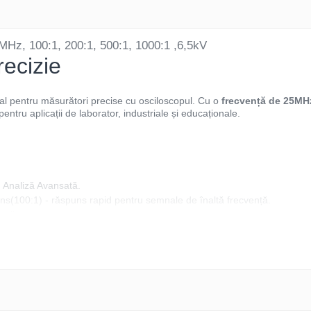
z, 100:1, 200:1, 500:1, 1000:1 ,6,5kV
recizie
al pentru măsurători precise cu osciloscopul. Cu o
frecvență de 25MH
ntru aplicații de laborator, industriale și educaționale.
u Analiză Avansată.
ns(100:1) - răspuns rapid pentru semnale de înaltă frecvență.
ură.
te
50 dispune de o
impedanță de intrare de 54MΩ - C: 1.2pF
, asigurând 