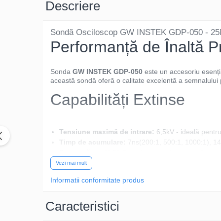
Descriere
Sondă Osciloscop GW INSTEK GDP-050 - 25MH
Performanță de Înaltă P
Sonda
GW INSTEK GDP-050
este un accesoriu esenți
această sondă oferă o calitate excelentă a semnalului pe
Capabilități Extinse
Tensiune maximă de intrare:
6,5kV - ideală pentr
Timp de acumulare:
7ns(200:1, 500:1, 1000:1), 14
Structură:
mufă BNC pentru conectare rapidă și sig
Fiabilitate și Conectivita
Vezi mai mult
Informatii conformitate produs
Construită pentru stabilitate și precizie, sonda GDP-0
Caracteristici
Design Ergonomic