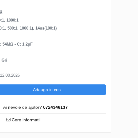
K
lă
0:1, 1000:1
0:1, 500:1, 1000:1), 14ns(100:1)
a
:
54MΩ - C: 1.2pF
 Gri
 12.08.2026
Adauga in cos
Ai nevoie de ajutor?
0724346137
Cere informatii