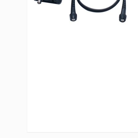
Osciloscoape B&K PRECISION
Osciloscoape FLUKE
Osciloscoape GW INSTEK
Osciloscoape HANTEK
Osciloscoape KEYSIGHT
Osciloscoape OWON
Osciloscoape Peaktech
Osciloscoape ROHDE & SCHWARZ
Osciloscoape TELEDYNE LECROY
Osciloscoape UNI-T