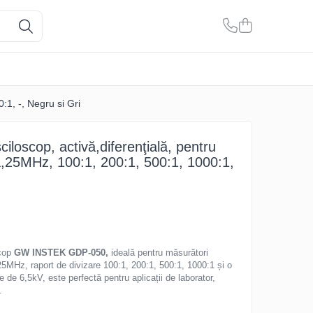
:1, -, Negru si Gri
iloscop, activă,diferenţială, pentru
,25MHz, 100:1, 200:1, 500:1, 1000:1,
scop
GW INSTEK GDP-050,
ideală pentru măsurători
25MHz, raport de divizare 100:1, 200:1, 500:1, 1000:1 și o
 de 6,5kV, este perfectă pentru aplicații de laborator,
.