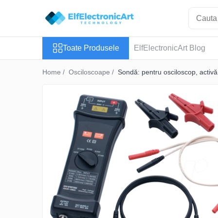
Toate Produsele
Toate Produsele
ElfElectronicArt Blog
Audio
Auto
Home /
Osciloscoape /
Sondă: pentru osciloscop, activă
Instrumente de masura si control
Clesti Ampermetrici
Multimetre Digitale
Scule Atelier
Surse de alimentare
Termometre
Testere
Osciloscoape
Accesorii
Osciloscoape AXIOMET