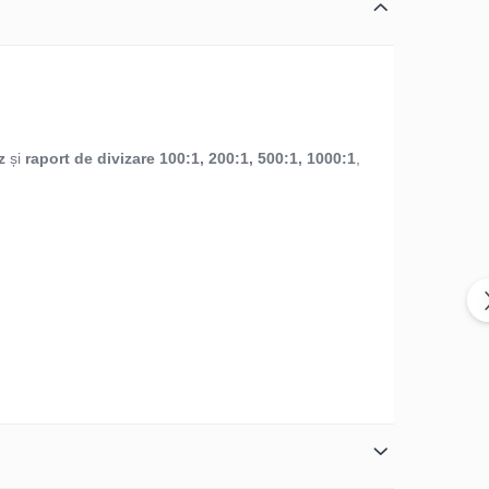
z
și
raport de divizare 100:1, 200:1, 500:1, 1000:1
,
măsurători exacte fără a perturba circuitul testat.