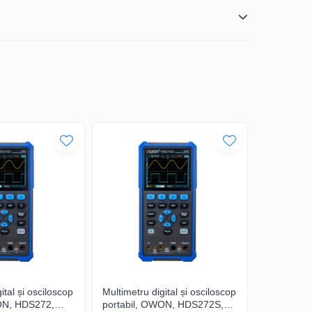
i de manevrat în diverse scenarii de testare.
escută în domeniul electronicii. Alege performanța și
ital și osciloscop
Multimetru digital și osciloscop
Multimetru 
ON, HDS272,
portabil, OWON, HDS272S,
portabil,