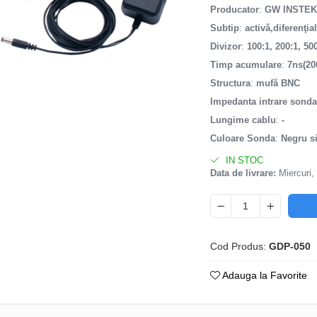
Producator
:
GW INSTE
Subtip
:
activă,diferenţia
Divizor
:
100:1, 200:1, 50
Timp acumulare
:
7ns(20
Structura
:
mufă BNC
Impedanta intrare sond
Lungime cablu
:
-
Culoare Sonda
:
Negru si
IN STOC
Data de livrare:
Miercuri,
Cod Produs:
GDP-050
Adauga la Favorite