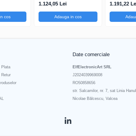
0mA-
200mV-1kV, 200mA-
200mV-1kV, 
1.124,05 Lei
1.191,22 Le
in cos
Adauga in cos
Adaug
Date comerciale
 Plata
ElfElectronicArt SRL
e Retur
J2024039969008
roduselor
RO50858656
str. Salcamilor, nr. 7, sat Linia Hanul
AL
Nicolae Bălcescu, Valcea