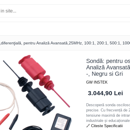
,diferenţială, pentru Analiză Avansată,25MHz, 100:1, 200:1, 500:1, 1000
Sondă: pentru osc
Analiză Avansată
-, Negru si Gri
GW INSTEK
3.044,90 Lei
Descoperă sonda oscilo
precise. Cu frecvență de 
tensiune maximă de intrare
industriale și educaționale
🔗 Citeste Specificatii