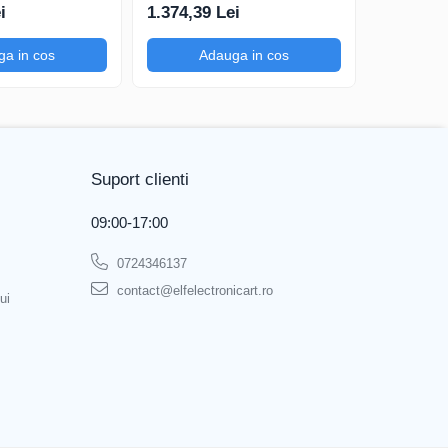
200mA-
200mV-1kV, 200mA-
200mV-1k
i
1.374,39 Lei
1.325,54
a in cos
Adauga in cos
Ad
Suport clienti
09:00-17:00
0724346137
contact@elfelectronicart.ro
ui