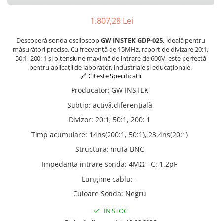
1.807,28 Lei
Descoperă sonda osciloscop
GW INSTEK GDP-025,
ideală pentru
măsurători precise. Cu frecvență de 15MHz, raport de divizare 20:1,
50:1, 200: 1 și o tensiune maximă de intrare de 600V, este perfectă
pentru aplicații de laborator, industriale și educaționale.
🔗 Citeste Specificatii
Producator
:
GW INSTEK
Subtip
:
activă,diferenţială
Divizor
:
20:1, 50:1, 200: 1
Timp acumulare
:
14ns(200:1, 50:1), 23.4ns(20:1)
Structura
:
mufă BNC
Impedanta intrare sonda
:
4MΩ - C: 1.2pF
Lungime cablu
:
-
Culoare Sonda
:
Negru
IN STOC