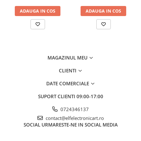
De ce să alegi Sonda GW INSTEK
compatibil cu Decodificare
200mA-
GDP-025?
serială
ADAUGA IN COS
ADAUGA IN COS
Această sondă de înaltă tensiune este proiectată pentru
profesioniști care au nevoie de măsurători de precizie și fiabilitate
crescută în domeniul electronicii. Alege performanța și calitatea
oferite de GW INSTEK!
MAGAZINUL MEU
CLIENTI
DATE COMERCIALE
SUPORT CLIENTI
09:00-17:00
0724346137
contact@elfelectronicart.ro
SOCIAL
URMARESTE-NE IN SOCIAL MEDIA