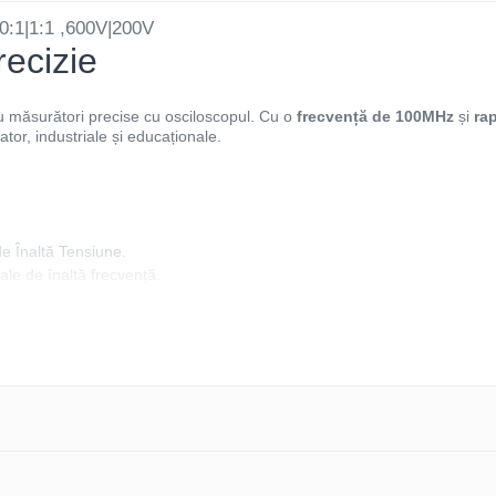
:1|1:1 ,600V|200V
recizie
u măsurători precise cu osciloscopul. Cu o
frecvență de 100MHz
și
rap
ator, industriale și educaționale.
e Înaltă Tensiune.
le de înaltă frecvență.
ură.
te
4 dispune de o
impedanță de intrare de 1MΩ:10MΩ - C:1X:85pF-115p