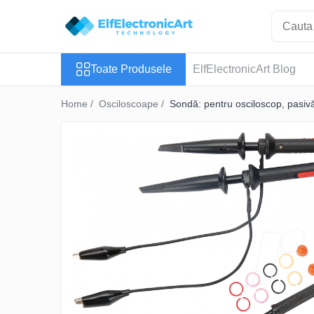
Toate Produsele
Toate Produsele
ElfElectronicArt Blog
Audio
Auto
Home /
Osciloscoape /
Sondă: pentru osciloscop, pasiv
Instrumente de masura si control
Clesti Ampermetrici
Multimetre Digitale
Scule Atelier
Surse de alimentare
Termometre
Testere
Osciloscoape
Accesorii
Osciloscoape AXIOMET