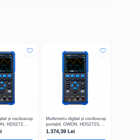
de manevrat în diverse scenarii de testare.
escută în domeniul electronicii. Alege performanța și
ital și osciloscop
Multimetru digital și osciloscop
Multimetru 
ON, HDS272,
portabil, OWON, HDS272S,
portabil,
200mA-
200mV-1kV, 200mA-
200mV-1k
i
1.374,39 Lei
1.325,54