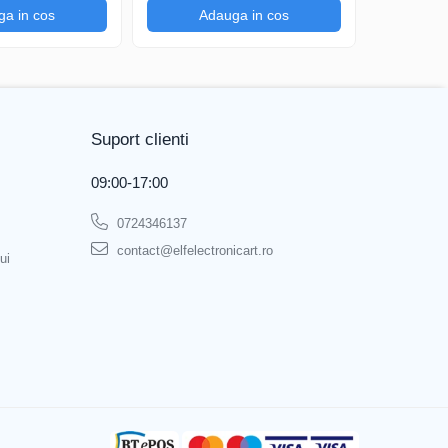
a in cos
Adauga in cos
Ad
Suport clienti
09:00-17:00
0724346137
contact@elfelectronicart.ro
ui