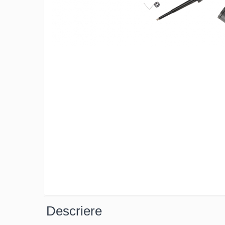
Osciloscoape B&K PRECISION
Osciloscoape FLUKE
Osciloscoape GW INSTEK
Osciloscoape HANTEK
Osciloscoape KEYSIGHT
Osciloscoape OWON
Osciloscoape Peaktech
Osciloscoape ROHDE & SCHWARZ
Osciloscoape TELEDYNE LECROY
Osciloscoape UNI-T
Descriere