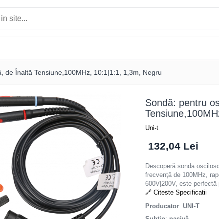
ă, de Înaltă Tensiune,100MHz, 10:1|1:1, 1,3m, Negru
Sondă: pentru os
Tensiune,100MHz
Uni-t
132,04 Lei
Descoperă sonda oscilo
frecvență de 100MHz, rapo
600V|200V, este perfectă pe
🔗 Citeste Specificatii
Producator
:
UNI-T
Subtip
:
pasivă