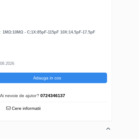
a
:
1MΩ:10MΩ - C:1X:85pF-115pF 10X:14.5pF-17.5pF
.08.2026
Adauga in cos
Ai nevoie de ajutor?
0724346137
Cere informatii