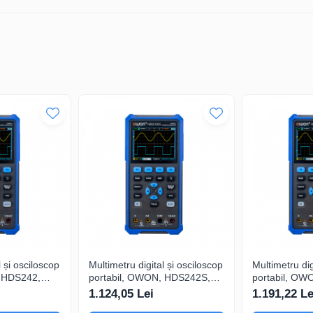
obustă, această sondă pasivă de culoare
Negru
este ușor de utilizat și 
dezvoltare.
UNI-T UT-H04?
profesioniști care au nevoie de măsurători de precizie și fiabilitate cr
l și osciloscop
Multimetru digital și osciloscop
Multimetru dig
, HDS242,
portabil, OWON, HDS242S,
portabil, OW
0mA-
200mV-1kV, 200mA-
200mV-1kV, 
1.124,05 Lei
1.191,22 Le