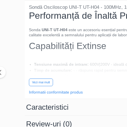
Sondă Osciloscop UNI-T UT-H04 - 100MHz, 10
Performanță de Înaltă P
Sonda
UNI-T UT-H04
este un accesoriu esențial pentr
calitate excelentă a semnalului pentru aplicații de labor
Capabilități Extinse
Tensiune maximă de intrare:
600V|200V - ideală d
Timp de acumulare:
- - răspuns rapid pentru semna
Structură:
mufă BNC pentru conectare rapidă și sig
Fiabilitate și Conectivita
Vezi mai mult
Informatii conformitate produs
Construită pentru stabilitate și precizie, sonda UT-H0
fără a perturba circuitul testat.
Caracteristici
Design Ergonomic
Review-uri
(0)