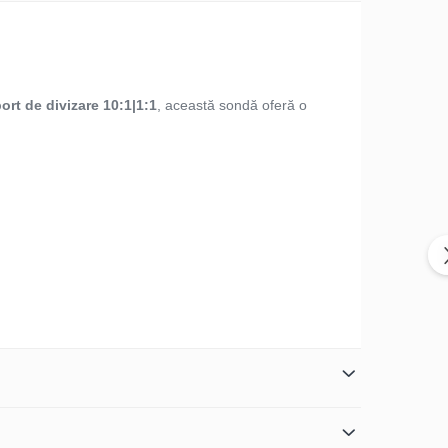
ort de divizare 10:1|1:1
, această sondă oferă o
F 10X:14.5pF-17.5pF
, asigurând măsurători exacte