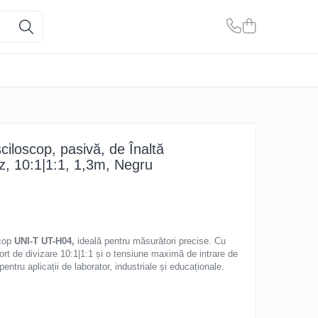
ciloscop, pasivă, de Înaltă
, 10:1|1:1, 1,3m, Negru
scop
UNI-T UT-H04,
ideală pentru măsurători precise. Cu
rt de divizare 10:1|1:1 și o tensiune maximă de intrare de
ntru aplicații de laborator, industriale și educaționale.