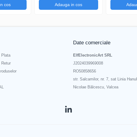
in cos
Adauga in cos
Adaug
Date comerciale
 Plata
ElfElectronicArt SRL
e Retur
J2024039969008
roduselor
RO50858656
str. Salcamilor, nr. 7, sat Linia Hanul
AL
Nicolae Bălcescu, Valcea