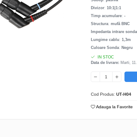
Divizor
:
10:1|1:1
Timp acumulare
:
-
Structura
:
mufă BNC
Impedanta intrare sond
Lungime cablu
:
1,3m
Culoare Sonda
:
Negru
IN STOC
Data de livrare:
Marti, 11
Cod Produs:
UT-H04
Adauga la Favorite