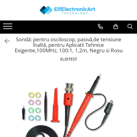
Toate Produsele
Audio
Sondă: pentru osciloscop, pasivă,de tensiune
Auto
înaltă, pentru Aplicatii Tehnice
Instrumente de masura si control
Exigente,100MHz, 100:1, 1,2m, Negru si Rosu
Clesti Ampermetrici
ELDITEST
Multimetre Digitale
Scule Atelier
Surse de alimentare
Termometre
Testere
Osciloscoape
Accesorii
Osciloscoape AXIOMET