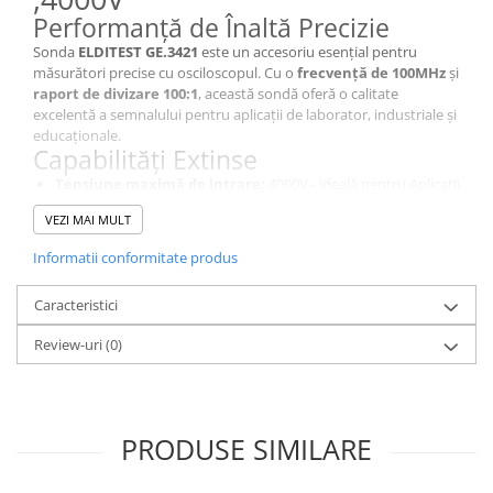
Performanță de Înaltă Precizie
Sonda
ELDITEST GE.3421
este un accesoriu esențial pentru
măsurători precise cu osciloscopul. Cu o
frecvență de 100MHz
și
raport de divizare 100:1
, această sondă oferă o calitate
excelentă a semnalului pentru aplicații de laborator, industriale și
educaționale.
Capabilități Extinse
Tensiune maximă de intrare:
4000V - ideală pentru Aplicatii
Tehnice Exigente.
VEZI MAI MULT
Timp de acumulare:
3,5ns - răspuns rapid pentru semnale
de înaltă frecvență.
Informatii conformitate produs
Structură:
mufă BNC pentru conectare rapidă și sigură.
Fiabilitate și Conectivitate
Caracteristici
Construită pentru stabilitate și precizie, sonda GE.3421 dispune
de o
impedanță de intrare de 100MΩ - C: 5pF
, asigurând
Review-uri
(0)
măsurători exacte fără a perturba circuitul testat.
Design Ergonomic
Având o lungime a cablului de
1,2m
și o construcție robustă,
această sondă pasivă de culoare
Negru si Rosu
este ușor de
PRODUSE SIMILARE
utilizat și de manevrat în diverse scenarii de testare.
Aplicații Diverse