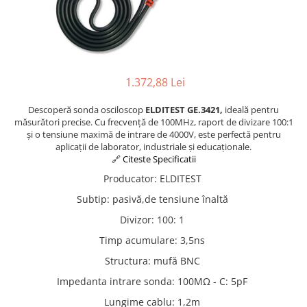
Osciloscoape B&K PRECISION
Osciloscoape FLUKE
Osciloscoape GW INSTEK
Osciloscoape HANTEK
1.372,88 Lei
Osciloscoape KEYSIGHT
Descoperă sonda osciloscop
ELDITEST GE.3421,
ideală pentru
Osciloscoape OWON
măsurători precise. Cu frecvență de 100MHz, raport de divizare 100:1
și o tensiune maximă de intrare de 4000V, este perfectă pentru
Osciloscoape Peaktech
aplicații de laborator, industriale și educaționale.
Osciloscoape ROHDE & SCHWARZ
🔗 Citeste Specificatii
Osciloscoape TELEDYNE LECROY
Producator
:
ELDITEST
Osciloscoape UNI-T
Subtip
:
pasivă,de tensiune înaltă
Divizor
:
100: 1
Timp acumulare
:
3,5ns
Structura
:
mufă BNC
Impedanta intrare sonda
:
100MΩ - C: 5pF
Lungime cablu
:
1,2m