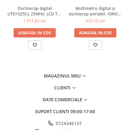
Sonda GE.3421 este ideală pentru:
Analiză de semnal în aplicații industriale.
Osciloscop digital
Multimetru digital și
Măsurători avansate în laboratoare de cercetare și dezvoltare.
UTD1025CL 25MHz; LCD TFT
osciloscop portabil, OWON,
Învățare practică în mediul educațional.
3,5"; Ch: 1; 250Msps; 12kpts
HDS242, 200mV-1kV,
1.911,82 Lei
953,10 Lei
De ce să alegi Sonda ELDITEST
compatibil cu Decodificare
200mA-
GE.3421?
serială
ADAUGA IN COS
ADAUGA IN COS
Această sondă de înaltă tensiune este proiectată pentru
profesioniști care au nevoie de măsurători de precizie și fiabilitate
crescută în domeniul electronicii. Alege performanța și calitatea
oferite de ELDITEST!
MAGAZINUL MEU
CLIENTI
DATE COMERCIALE
SUPORT CLIENTI
09:00-17:00
0724346137