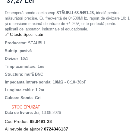
37,27 Lei
Descoperă sonda osciloscop
STÄUBLI 68.9491-28,
ideală pentru
măsurători precise. Cu frecvență de 0÷500MHz, raport de divizare 10: 1
și o tensiune maximă de intrare de +/- 20V, este perfectă pentru
aplicații de laborator, industriale și educaționale.
🔗 Citeste Specificatii
Producator
:
STÄUBLI
Subtip
:
pasivă
Divizor
:
10:1
Timp acumulare
:
1ns
Structura
:
mufă BNC
Impedanta intrare sonda
:
10MΩ - C:10÷30pF
Lungime cablu
:
1,2m
Culoare Sonda
:
Gri
STOC EPUIZAT
Data de livrare:
Joi, 13.08.2026
Cod Produs:
68.9491-28
Ai nevoie de ajutor?
0724346137