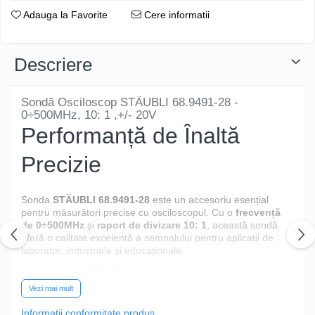
Adauga la Favorite
Cere informatii
Descriere
Sondă Osciloscop STÄUBLI 68.9491-28 -
0÷500MHz, 10: 1 ,+/- 20V
Performanță de Înaltă
Precizie
Sonda
STÄUBLI 68.9491-28
este un accesoriu esențial
pentru măsurători precise cu osciloscopul. Cu o
frecvență
de 0÷500MHz
și
raport de divizare 10: 1
, această sondă
oferă o calitate excelentă a semnalului pentru aplicații de
laborator, industriale și educaționale.
Capabilități Extinse
Vezi mai mult
Informatii conformitate produs