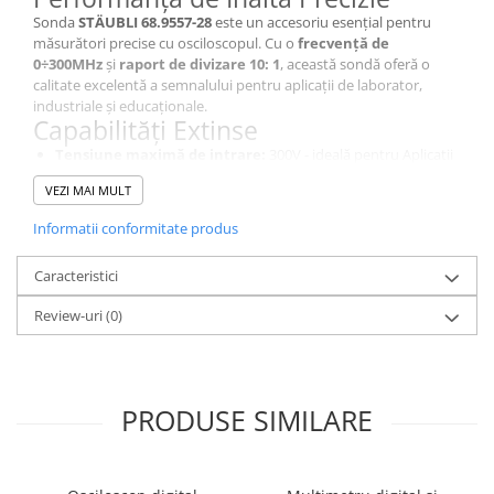
Sonda
STÄUBLI 68.9557-28
este un accesoriu esențial pentru
măsurători precise cu osciloscopul. Cu o
frecvență de
0÷300MHz
și
raport de divizare 10: 1
, această sondă oferă o
calitate excelentă a semnalului pentru aplicații de laborator,
industriale și educaționale.
Capabilități Extinse
Tensiune maximă de intrare:
300V - ideală pentru Aplicatii
Tehnice Exigente.
VEZI MAI MULT
Timp de acumulare:
1,1ns - răspuns rapid pentru semnale
de înaltă frecvență.
Informatii conformitate produs
Structură:
mufă BNC pentru conectare rapidă și sigură.
Fiabilitate și Conectivitate
Caracteristici
Construită pentru stabilitate și precizie, sonda 68.9557-28
dispune de o
impedanță de intrare de 10MΩ - C:10÷30pF
,
Review-uri
(0)
asigurând măsurători exacte fără a perturba circuitul testat.
Design Ergonomic
Având o lungime a cablului de
1,2m
și o construcție robustă,
această sondă pasivă de culoare
gri
este ușor de utilizat și de
PRODUSE SIMILARE
manevrat în diverse scenarii de testare.
Aplicații Diverse
Sonda 68.9557-28 este ideală pentru:
Analiză de semnal în aplicații industriale.