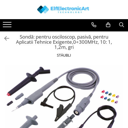
Toate Produsele
Audio
Sondă: pentru osciloscop, pasivă, pentru
Auto
Aplicatii Tehnice Exigente,0÷300MHz, 10: 1,
Instrumente de masura si control
1,2m, gri
Clesti Ampermetrici
STÄUBLI
Multimetre Digitale
Scule Atelier
Surse de alimentare
Termometre
Testere
Osciloscoape
Accesorii
Osciloscoape AXIOMET