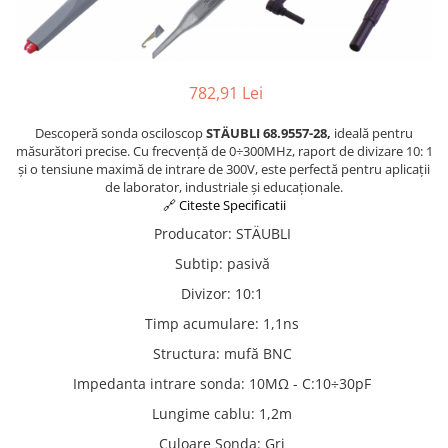
Osciloscoape B&K PRECISION
Osciloscoape FLUKE
Osciloscoape GW INSTEK
782,91 Lei
Osciloscoape HANTEK
Descoperă sonda osciloscop
STÄUBLI 68.9557-28,
ideală pentru
Osciloscoape KEYSIGHT
măsurători precise. Cu frecvență de 0÷300MHz, raport de divizare 10: 1
Osciloscoape OWON
și o tensiune maximă de intrare de 300V, este perfectă pentru aplicații
de laborator, industriale și educaționale.
Osciloscoape Peaktech
🔗 Citeste Specificatii
Osciloscoape ROHDE & SCHWARZ
Producator
:
STÄUBLI
Osciloscoape TELEDYNE LECROY
Subtip
:
pasivă
Osciloscoape UNI-T
Divizor
:
10:1
Timp acumulare
:
1,1ns
Structura
:
mufă BNC
Impedanta intrare sonda
:
10MΩ - C:10÷30pF
Lungime cablu
:
1,2m
Culoare Sonda
:
Gri