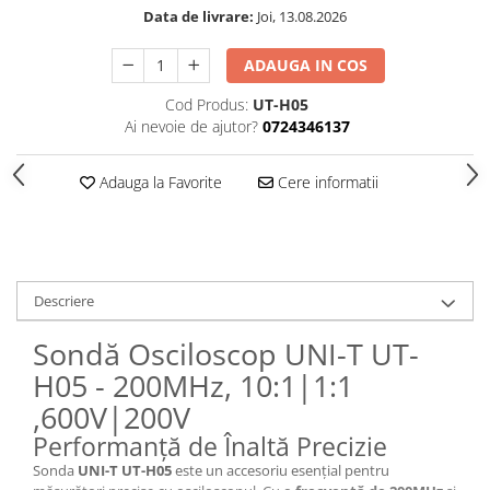
Data de livrare:
Joi, 13.08.2026
ADAUGA IN COS
Cod Produs:
UT-H05
Ai nevoie de ajutor?
0724346137
Adauga la Favorite
Cere informatii
Descriere
Sondă Osciloscop UNI-T UT-
H05 - 200MHz, 10:1|1:1
,600V|200V
Performanță de Înaltă Precizie
Sonda
UNI-T UT-H05
este un accesoriu esențial pentru