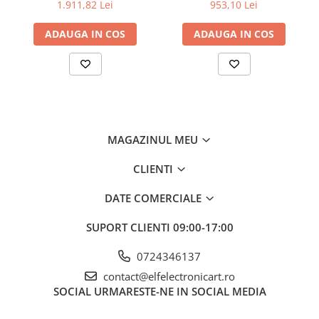
3,5"; Ch: 1; 250Msps; 12kpts
HDS242, 200mV-1kV,
1.911,82 Lei
953,10 Lei
Învățare practică în mediul educațional.
compatibil cu Decodificare
200mA-
De ce să alegi Sonda UNI-T UT-H05?
serială
ADAUGA IN COS
ADAUGA IN COS
Această sondă de înaltă tensiune este proiectată pentru
profesioniști care au nevoie de măsurători de precizie și fiabilitate
crescută în domeniul electronicii. Alege performanța și calitatea
oferite de UNI-T!
MAGAZINUL MEU
CLIENTI
DATE COMERCIALE
SUPORT CLIENTI
09:00-17:00
0724346137
contact@elfelectronicart.ro
SOCIAL
URMARESTE-NE IN SOCIAL MEDIA