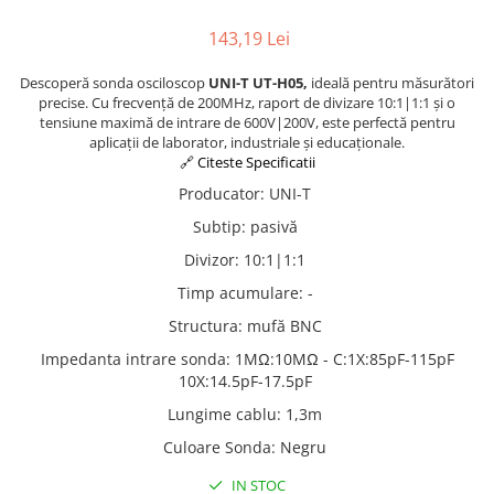
143,19 Lei
Descoperă sonda osciloscop
UNI-T UT-H05,
ideală pentru măsurători
precise. Cu frecvență de 200MHz, raport de divizare 10:1|1:1 și o
tensiune maximă de intrare de 600V|200V, este perfectă pentru
aplicații de laborator, industriale și educaționale.
🔗 Citeste Specificatii
Producator
:
UNI-T
Subtip
:
pasivă
Divizor
:
10:1|1:1
Timp acumulare
:
-
Structura
:
mufă BNC
Impedanta intrare sonda
:
1MΩ:10MΩ - C:1X:85pF-115pF
10X:14.5pF-17.5pF
Lungime cablu
:
1,3m
Culoare Sonda
:
Negru
IN STOC