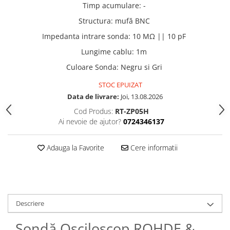
Timp acumulare
:
-
Structura
:
mufă BNC
Impedanta intrare sonda
:
10 MΩ || 10 pF
Lungime cablu
:
1m
Culoare Sonda
:
Negru si Gri
STOC EPUIZAT
Data de livrare:
Joi, 13.08.2026
Cod Produs:
RT-ZP05H
Ai nevoie de ajutor?
0724346137
Adauga la Favorite
Cere informatii
Descriere
Sondă Osciloscop ROHDE &