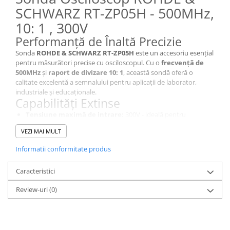
SCHWARZ RT-ZP05H - 500MHz,
10: 1 , 300V
Performanță de Înaltă Precizie
Sonda
ROHDE & SCHWARZ RT-ZP05H
este un accesoriu esențial
pentru măsurători precise cu osciloscopul. Cu o
frecvență de
500MHz
și
raport de divizare 10: 1
, această sondă oferă o
calitate excelentă a semnalului pentru aplicații de laborator,
industriale și educaționale.
Capabilități Extinse
Tensiune maximă de intrare:
300V - ideală pentru
Diagnosticare Avansată.
VEZI MAI MULT
Timp de acumulare:
- - răspuns rapid pentru semnale de
înaltă frecvență.
Informatii conformitate produs
Structură:
mufă BNC pentru conectare rapidă și sigură.
Fiabilitate și Conectivitate
Caracteristici
Construită pentru stabilitate și precizie, sonda RT-ZP05H dispune
de o
impedanță de intrare de 10 MΩ || 10 pF
, asigurând
Review-uri
(0)
măsurători exacte fără a perturba circuitul testat.
Design Ergonomic
Având o lungime a cablului de
1m
și o construcție robustă,
această sondă pasivă de culoare
Negru si Gri
este ușor de