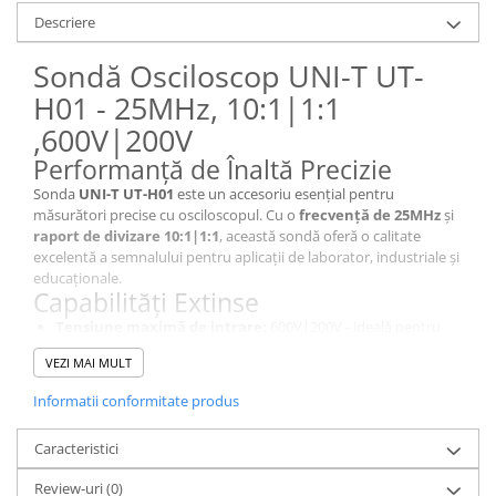
Descriere
Sondă Osciloscop UNI-T UT-
H01 - 25MHz, 10:1|1:1
,600V|200V
Performanță de Înaltă Precizie
Sonda
UNI-T UT-H01
este un accesoriu esențial pentru
măsurători precise cu osciloscopul. Cu o
frecvență de 25MHz
și
raport de divizare 10:1|1:1
, această sondă oferă o calitate
excelentă a semnalului pentru aplicații de laborator, industriale și
educaționale.
Capabilități Extinse
Tensiune maximă de intrare:
600V|200V - ideală pentru
Evaluare de Performanță.
VEZI MAI MULT
Timp de acumulare:
- - răspuns rapid pentru semnale de
înaltă frecvență.
Informatii conformitate produs
Structură:
mufă BNC pentru conectare rapidă și sigură.
Fiabilitate și Conectivitate
Caracteristici
Construită pentru stabilitate și precizie, sonda UT-H01 dispune de
o
impedanță de intrare de 1MΩ:10MΩ - C:1X:85pF-115pF
Review-uri
(0)