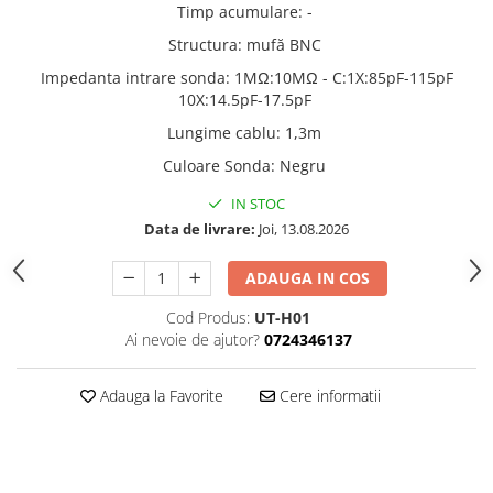
Timp acumulare
:
-
Structura
:
mufă BNC
Impedanta intrare sonda
:
1MΩ:10MΩ - C:1X:85pF-115pF
10X:14.5pF-17.5pF
Lungime cablu
:
1,3m
Culoare Sonda
:
Negru
IN STOC
Data de livrare:
Joi, 13.08.2026
ADAUGA IN COS
Cod Produs:
UT-H01
Ai nevoie de ajutor?
0724346137
Adauga la Favorite
Cere informatii