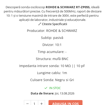
Osciloscoape B&K PRECISION
Descoperă sonda osciloscop
ROHDE & SCHWARZ RT-ZP05S,
ideală
Osciloscoape FLUKE
pentru măsurători precise. Cu frecvență de 500MHz, raport de divizare
10: 1 și o tensiune maximă de intrare de 300V, este perfectă pentru
Osciloscoape GW INSTEK
aplicații de laborator, industriale și educaționale.
🔗 Citeste Specificatii
Osciloscoape HANTEK
Producator
:
ROHDE & SCHWARZ
Osciloscoape KEYSIGHT
Subtip
:
pasivă
Osciloscoape OWON
Divizor
:
10:1
Osciloscoape Peaktech
Timp acumulare
:
-
Osciloscoape ROHDE & SCHWARZ
Structura
:
mufă BNC
Osciloscoape TELEDYNE LECROY
Impedanta intrare sonda
:
10 MΩ || 10 pF
Osciloscoape UNI-T
Lungime cablu
:
1m
Culoare Sonda
:
Negru si Gri
IN STOC
Data de livrare:
Joi, 13.08.2026
ADAUGA IN COS