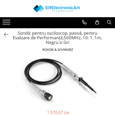
Toate Produsele
Audio
Sondă: pentru osciloscop, pasivă, pentru
Auto
Evaluare de Performanță,500MHz, 10: 1, 1m,
Instrumente de masura si control
Negru si Gri
Clesti Ampermetrici
ROHDE & SCHWARZ
Multimetre Digitale
Scule Atelier
Surse de alimentare
Termometre
Testere
Osciloscoape
Accesorii
Osciloscoape AXIOMET
1.570,07 Lei