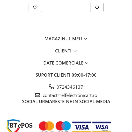
profesioniști care au nevoie de măsurători de precizie și fiabilitate
crescută în domeniul electronicii. Alege performanța și calitatea
oferite de ROHDE & SCHWARZ!
MAGAZINUL MEU
CLIENTI
DATE COMERCIALE
SUPORT CLIENTI
09:00-17:00
0724346137
contact@elfelectronicart.ro
SOCIAL
URMARESTE-NE IN SOCIAL MEDIA