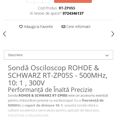
Cod Produs:
RT-ZP05S
Ai nevoie de ajutor?
0724346137
Adauga la Favorite
Cere informatii
Descriere
Sondă Osciloscop ROHDE &
SCHWARZ RT-ZP05S - 500MHz,
10: 1 , 300V
Performanță de Înaltă Precizie
Sonda
ROHDE & SCHWARZ RT-ZP05S
este un accesoriu esențial
pentru măsurători precise cu osciloscopul. Cu o
frecvență de
500MHz
și
raport de divizare 10: 1
, această sondă oferă o
calitate excelentă a semnalului pentru aplicații de laborator,
industriale și educaționale.