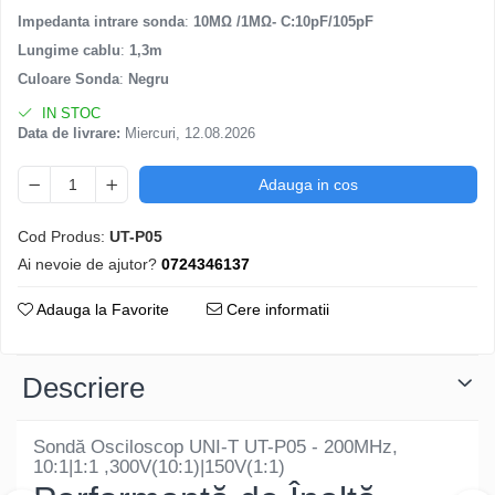
Impedanta intrare sonda
:
10MΩ /1MΩ- C:10pF/105pF
Lungime cablu
:
1,3m
Culoare Sonda
:
Negru
IN STOC
Data de livrare:
Miercuri, 12.08.2026
Adauga in cos
Cod Produs:
UT-P05
Ai nevoie de ajutor?
0724346137
Adauga la Favorite
Cere informatii
Descriere
Sondă Osciloscop UNI-T UT-P05 - 200MHz,
10:1|1:1 ,300V(10:1)|150V(1:1)