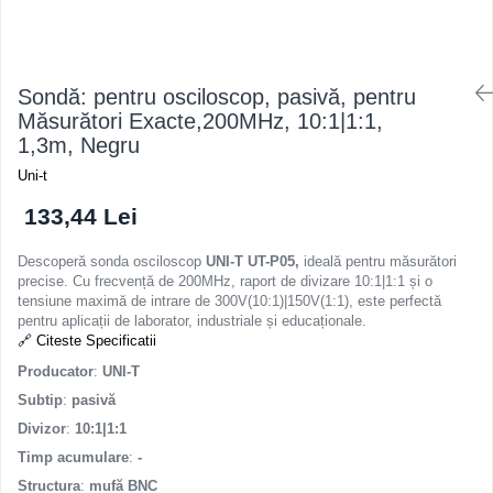
Sondă: pentru osciloscop, pasivă, pentru
Măsurători Exacte,200MHz, 10:1|1:1,
1,3m, Negru
Uni-t
133,44 Lei
Descoperă sonda osciloscop
UNI-T UT-P05,
ideală pentru măsurători
precise. Cu frecvență de 200MHz, raport de divizare 10:1|1:1 și o
tensiune maximă de intrare de 300V(10:1)|150V(1:1), este perfectă
pentru aplicații de laborator, industriale și educaționale.
🔗 Citeste Specificatii
Producator
:
UNI-T
Subtip
:
pasivă
Divizor
:
10:1|1:1
Timp acumulare
:
-
Structura
:
mufă BNC