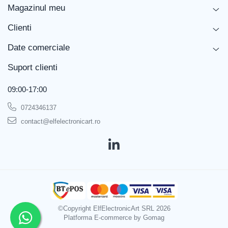
Magazinul meu
Această sondă de înaltă tensiune este proiectată pentru
Clienti
profesioniști care au nevoie de măsurători de precizie și
fiabilitate crescută în domeniul electronicii. Alege performanța
Date comerciale
și calitatea oferite de UNI-T!
Suport clienti
09:00-17:00
0724346137
contact@elfelectronicart.ro
©Copyright ElfElectronicArt SRL 2026
Platforma E-commerce by Gomag