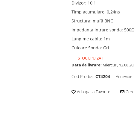
Divizor
:
10:1
Timp acumulare
:
0,24ns
Structura
:
mufă BNC
Impedanta intrare sonda
:
500Ω
Lungime cablu
:
1m
Culoare Sonda
:
Gri
STOC EPUIZAT
Data de livrare:
Miercuri, 12.08.20
Cod Produs:
CT4204
Ai nevoie 
Adauga la Favorite
Cere 