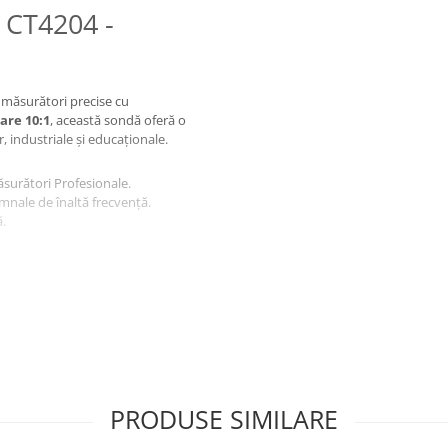
 CT4204 -
 măsurători precise cu
zare 10:1
, această sondă oferă o
, industriale și educaționale.
ăsurători Profesionale.
mnale de înaltă frecvență.
.
spune de o
impedanță de
ră a perturba circuitul testat.
, această sondă pasivă de culoare
de testare.
PRODUSE SIMILARE
oltare.