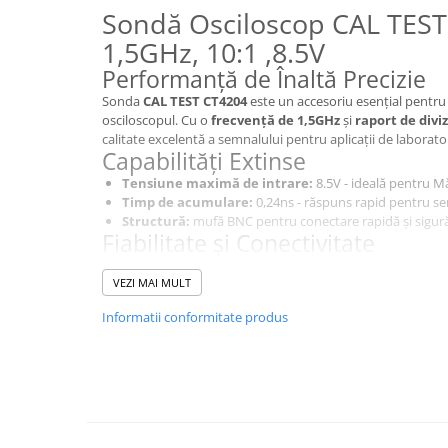
Sondă Osciloscop CAL TEST
1,5GHz, 10:1 ,8.5V
Performanță de Înaltă Precizie
Sonda
CAL TEST CT4204
este un accesoriu esențial pentru
osciloscopul. Cu o
frecvență de 1,5GHz
și
raport de divi
calitate excelentă a semnalului pentru aplicații de laborator
Capabilități Extinse
Tensiune maximă de intrare:
8.5V - ideală pentru M
Timp de acumulare:
0,24ns - răspuns rapid pentru se
Structură:
mufă BNC pentru conectare rapidă și sigură
Fiabilitate și Conectivitate
Construită pentru stabilitate și precizie, sonda CT4204 di
intrare de 500Ω - C: 1,8pF
VEZI MAI MULT
, asigurând măsurători exacte fă
Design Ergonomic
Informatii conformitate produs
Având o lungime a cablului de
1m
și o construcție robustă
Gri
este ușor de utilizat și de manevrat în diverse scenarii 
Aplicații Diverse
Sonda CT4204 este ideală pentru:
Analiză de semnal în aplicații industriale.
Măsurători avansate în laboratoare de cercetare și dezv
Învățare practică în mediul educațional.