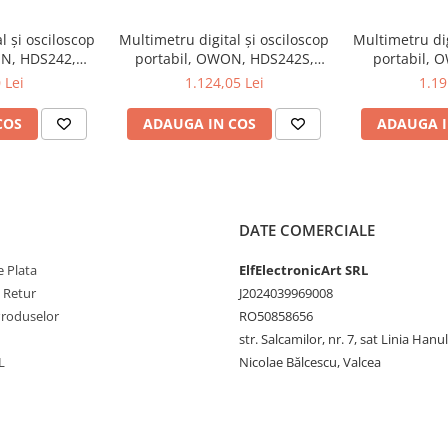
CT4204?
l și osciloscop
Multimetru digital și osciloscop
Multimetru dig
ofesioniști care au nevoie de
ON, HDS242,
portabil, OWON, HDS242S,
portabil, 
ectronicii. Alege performanța și
, 200mA-
200mV-1kV, 200mA-
200mV-1
 Lei
1.124,05 Lei
1.19
COS
ADAUGA IN COS
ADAUGA I
DATE COMERCIALE
 Plata
ElfElectronicArt SRL
e Retur
J2024039969008
Produselor
RO50858656
str. Salcamilor, nr. 7, sat Linia Hanu
L
Nicolae Bălcescu, Valcea