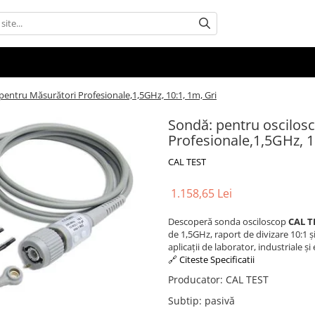
pentru Măsurători Profesionale,1,5GHz, 10:1, 1m, Gri
Sondă: pentru oscilosc
Profesionale,1,5GHz, 1
CAL TEST
1.158,65 Lei
Descoperă sonda osciloscop
CAL T
de 1,5GHz, raport de divizare 10:1 
aplicații de laborator, industriale și
🔗 Citeste Specificatii
Producator
:
CAL TEST
Subtip
:
pasivă