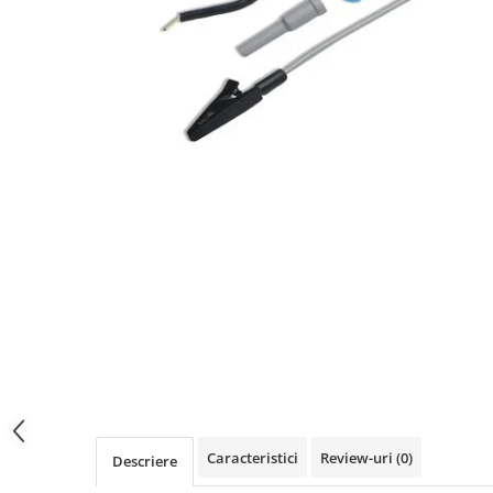
Osciloscoape B&K PRECISION
Osciloscoape FLUKE
Osciloscoape GW INSTEK
Osciloscoape HANTEK
Osciloscoape KEYSIGHT
Osciloscoape OWON
Osciloscoape Peaktech
Osciloscoape ROHDE & SCHWARZ
Osciloscoape TELEDYNE LECROY
Osciloscoape UNI-T
Caracteristici
Review-uri
(0)
Descriere