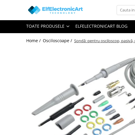
Toate Produsele
TOATE PRODUSELE
ELFELECTRONICART BLOG
Audio
Auto
Home /
Osciloscoape /
Sondă: pentru osciloscop, pasivă, 
Instrumente de masura si control
Clesti Ampermetrici
Multimetre Digitale
Scule Atelier
Surse de alimentare
Termometre
Testere
Osciloscoape
Accesorii
Osciloscoape AXIOMET