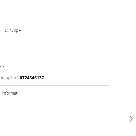
 - C: 1,8pF
26
de ajutor?
0724346137
informatii