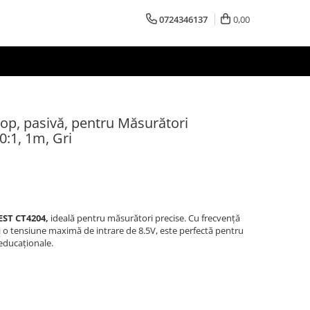
0724346137
0,00
op, pasivă, pentru Măsurători
0:1, 1m, Gri
EST CT4204,
ideală pentru măsurători precise. Cu frecvență
și o tensiune maximă de intrare de 8.5V, este perfectă pentru
 educaționale.