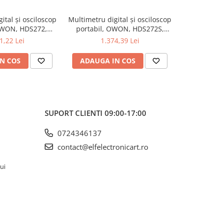
ital și osciloscop
Multimetru digital și osciloscop
Multimetru 
OWON, HDS272,
portabil, OWON, HDS272S,
portabi
kV, 200mA-
200mV-1kV, 200mA-
200m
1,22 Lei
1.374,39 Lei
1
N COS
ADAUGA IN COS
ADAUG
SUPORT CLIENTI
09:00-17:00
0724346137
contact@elfelectronicart.ro
lui