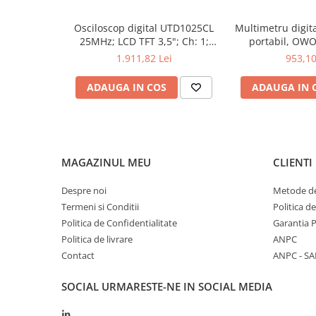
De ce să alegi Sonda CAL TEST 
Osciloscop digital UTD1025CL
Multimetru digita
Această sondă de înaltă tensiune este proiectată pentru pr
25MHz; LCD TFT 3,5"; Ch: 1;
portabil, OW
măsurători de precizie și fiabilitate crescută în domeniul el
250Msps; 12kpts compatibil cu
200mV-1kV
calitatea oferite de CAL TEST!
1.911,82 Lei
953,10
Decodificare serială
ADAUGA IN COS
ADAUGA IN 
MAGAZINUL MEU
CLIENTI
Despre noi
Metode de
Termeni si Conditii
Politica d
Politica de Confidentialitate
Garantia 
Politica de livrare
ANPC
Contact
ANPC - SA
SOCIAL
URMARESTE-NE IN SOCIAL MEDIA