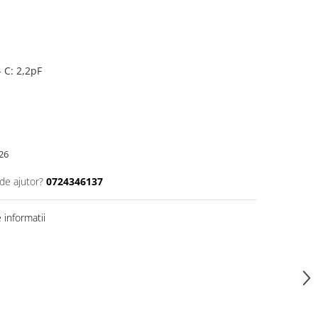
 C: 2,2pF
26
de ajutor?
0724346137
informatii