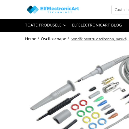
Toate Produsele
TOATE PRODUSELE
ELFELECTRONICART BLOG
Audio
Auto
Home /
Osciloscoape /
Sondă: pentru osciloscop, pasivă, 
Instrumente de masura si control
Clesti Ampermetrici
Multimetre Digitale
Scule Atelier
Surse de alimentare
Termometre
Testere
Osciloscoape
Accesorii
Osciloscoape AXIOMET