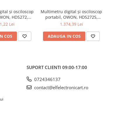
ital și osciloscop
Multimetru digital și osciloscop
Multimetru 
OWON, HDS272,
portabil, OWON, HDS272S,
portabi
kV, 200mA-
200mV-1kV, 200mA-
200m
1,22 Lei
1.374,39 Lei
1
N COS
ADAUGA IN COS
ADAUG
SUPORT CLIENTI
09:00-17:00
0724346137
contact@elfelectronicart.ro
lui