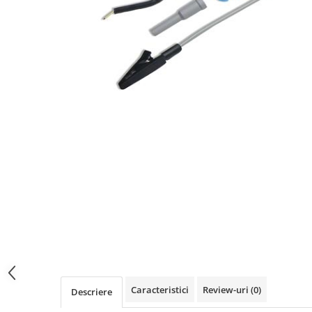
Osciloscoape B&K PRECISION
Osciloscoape FLUKE
Osciloscoape GW INSTEK
Osciloscoape HANTEK
Osciloscoape KEYSIGHT
Osciloscoape OWON
Osciloscoape Peaktech
Osciloscoape ROHDE & SCHWARZ
Osciloscoape TELEDYNE LECROY
Osciloscoape UNI-T
Caracteristici
Review-uri
(0)
Descriere