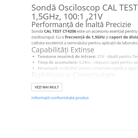
Sondă Osciloscop CAL TEST
1,5GHz, 100:1 ,21V
Performanță de Înaltă Precizie
Sonda
CAL TEST CT4206
este un accesoriu esențial pentru
osciloscopul. Cu o
frecvență de 1,5GHz
și
raport de divi
calitate excelentă a semnalului pentru aplicații de laborator
Capabilități Extinse
Tensiune maximă de intrare:
21V - ideală pentru Tes
Timp de acumulare:
0,24ns - răspuns rapid pentru se
Structură:
mufă BNC pentru conectare rapidă și sigură
Fiabilitate și Conectivitate
Construită pentru stabilitate și precizie, sonda CT4206 di
intrare de 5kΩ - C: 2,2pF
VEZI MAI MULT
, asigurând măsurători exacte fără
Design Ergonomic
Informatii conformitate produs
Având o lungime a cablului de
1m
și o construcție robustă
Gri
este ușor de utilizat și de manevrat în diverse scenarii 
Aplicații Diverse
Sonda CT4206 este ideală pentru:
Analiză de semnal în aplicații industriale.
Măsurători avansate în laboratoare de cercetare și dezv
Învățare practică în mediul educațional.