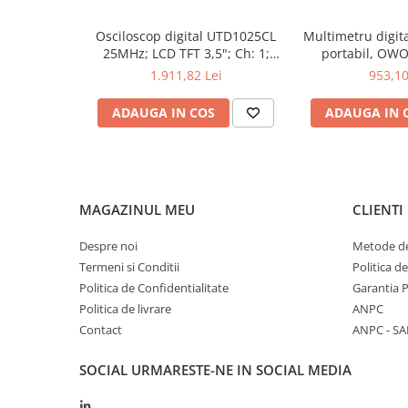
De ce să alegi Sonda CAL TEST 
Osciloscop digital UTD1025CL
Multimetru digita
Această sondă de înaltă tensiune este proiectată pentru pr
25MHz; LCD TFT 3,5"; Ch: 1;
portabil, OW
măsurători de precizie și fiabilitate crescută în domeniul el
250Msps; 12kpts compatibil cu
200mV-1kV
calitatea oferite de CAL TEST!
1.911,82 Lei
953,10
Decodificare serială
ADAUGA IN COS
ADAUGA IN 
MAGAZINUL MEU
CLIENTI
Despre noi
Metode de
Termeni si Conditii
Politica d
Politica de Confidentialitate
Garantia 
Politica de livrare
ANPC
Contact
ANPC - SA
SOCIAL
URMARESTE-NE IN SOCIAL MEDIA