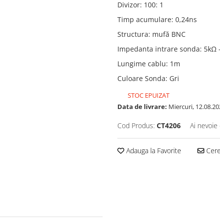
Divizor
:
100: 1
Timp acumulare
:
0,24ns
Structura
:
mufă BNC
Impedanta intrare sonda
:
5kΩ -
Lungime cablu
:
1m
Culoare Sonda
:
Gri
STOC EPUIZAT
Data de livrare:
Miercuri, 12.08.20
Cod Produs:
CT4206
Ai nevoie 
Adauga la Favorite
Cere 