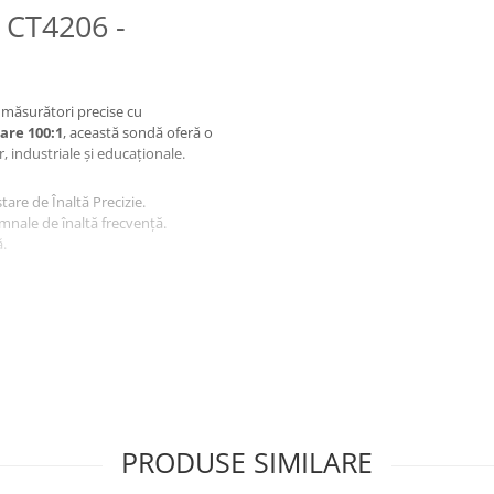
 CT4206 -
 măsurători precise cu
zare 100:1
, această sondă oferă o
, industriale și educaționale.
tare de Înaltă Precizie.
mnale de înaltă frecvență.
.
spune de o
impedanță de
 a perturba circuitul testat.
, această sondă pasivă de culoare
de testare.
PRODUSE SIMILARE
oltare.