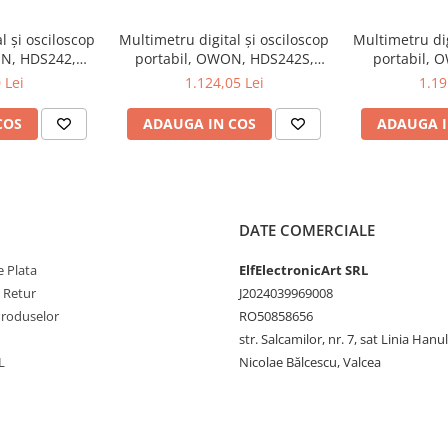
CT4206?
l și osciloscop
Multimetru digital și osciloscop
Multimetru dig
ofesioniști care au nevoie de
ON, HDS242,
portabil, OWON, HDS242S,
portabil, 
ectronicii. Alege performanța și
, 200mA-
200mV-1kV, 200mA-
200mV-1
 Lei
1.124,05 Lei
1.19
COS
ADAUGA IN COS
ADAUGA I
DATE COMERCIALE
 Plata
ElfElectronicArt SRL
e Retur
J2024039969008
Produselor
RO50858656
str. Salcamilor, nr. 7, sat Linia Hanu
L
Nicolae Bălcescu, Valcea