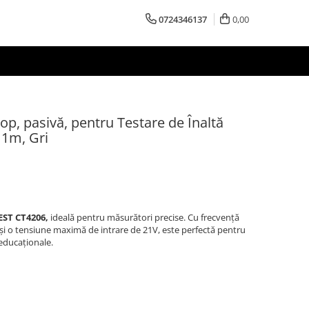
0724346137
0,00
op, pasivă, pentru Testare de Înaltă
 1m, Gri
EST CT4206,
ideală pentru măsurători precise. Cu frecvență
 și o tensiune maximă de intrare de 21V, este perfectă pentru
 educaționale.