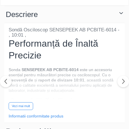
Descriere
Sondă Osciloscop SENSEPEEK AB PCBITE-6014 -
, 10:01 ,
Performanță de Înaltă
Precizie
Sonda
SENSEPEEK AB PCBITE-6014
este un accesoriu
esențial pentru măsurători precise cu osciloscopul. Cu o
frecvență de
și
raport de divizare 10:01
, această sondă
oferă o calitate excelentă a semnalului pentru aplicații de
laborator, industriale și educaționale.
Capabilități Extinse
Vezi mai mult
Informatii conformitate produs
Tensiune maximă de intrare:
- ideală pentru Teste de
Laborator.