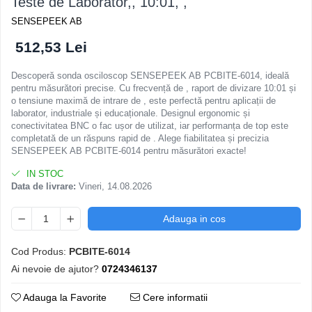
Teste de Laborator,, 10:01, ,
SENSEPEEK AB
512,53 Lei
Descoperă sonda osciloscop SENSEPEEK AB PCBITE-6014, ideală
pentru măsurători precise. Cu frecvență de , raport de divizare 10:01 și
o tensiune maximă de intrare de , este perfectă pentru aplicații de
laborator, industriale și educaționale. Designul ergonomic și
conectivitatea BNC o fac ușor de utilizat, iar performanța de top este
completată de un răspuns rapid de . Alege fiabilitatea și precizia
SENSEPEEK AB PCBITE-6014 pentru măsurători exacte!
IN STOC
Data de livrare:
Vineri, 14.08.2026
Adauga in cos
Cod Produs:
PCBITE-6014
Ai nevoie de ajutor?
0724346137
Adauga la Favorite
Cere informatii