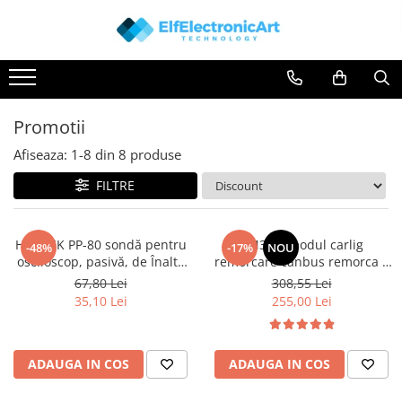
Toate Produsele
Audio
Auto
Promotii
Instrumente de masura si control
Afiseaza:
1-
8
din
8
produse
Clesti Ampermetrici
FILTRE
Multimetre Digitale
Scule Atelier
HANTEK PP-80 sondă pentru
TM3.24 modul carlig
-48%
-17%
NOU
Surse de alimentare
osciloscop, pasivă, de Înaltă
remorcare canbus remorca 7
Termometre
Tensiune, 60MHz(10:1), 1:1,
sau 13 pini, 12V Universal
67,80 Lei
308,55 Lei
10:1, 1.2m, Gri
35,10 Lei
255,00 Lei
Testere
Osciloscoape
Accesorii
ADAUGA IN COS
ADAUGA IN COS
Osciloscoape AXIOMET