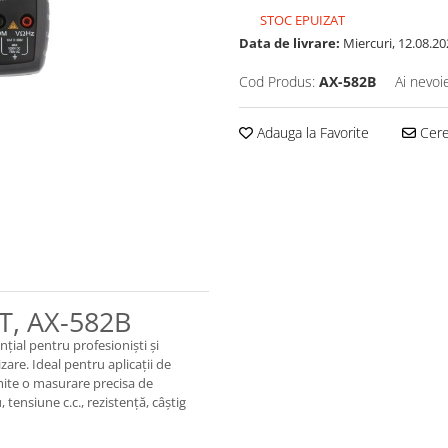
STOC EPUIZAT
Data de livrare:
Miercuri, 12.08.20
Cod Produs:
AX-582B
Ai nevoi
Adauga la Favorite
Cere 
T, AX-582B
nțial pentru profesioniști și
izare. Ideal pentru aplicații de
mite o masurare precisa de
 tensiune c.c., rezistență, câștig