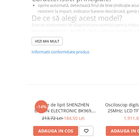
oprire automată, detectează firul de linie (indicație acus
rezistent la impact, indicator baterie descărcată, gamă
De ce să alegi acest model?
Este un instrument de diagnosticare esențial pentru măsur
electric si electronic., AX-582B, oferă o calitate excelentă a
laborator, industriale și educaționale.
Specificații Tehnice
VEZI MAI MULT
Informatii conformitate produs
Caracteristică
Detalii
Tipul
multimetru digital
contorului
Tip display
LCD
utilizat
Parametrii de
3,5 cifre
afișare
Stație de lipit SHENZHEN
Osciloscop digi
-14%
BAKON ELECTRONIC BK969,
25MHz; LCD TFT
Interval de
0.1...200mV, 2V, 20V, 200V, 1kV
200...480°C control analogic, cu
250Msps; 12kpts
213,72 Lei
184,50 Lei
1.911,8
măsurare a
buton
Decodificar
tensiunii DC
ADAUGA IN COS
ADAUGA IN 
Precizia
±(0,5% + 3 cifre)