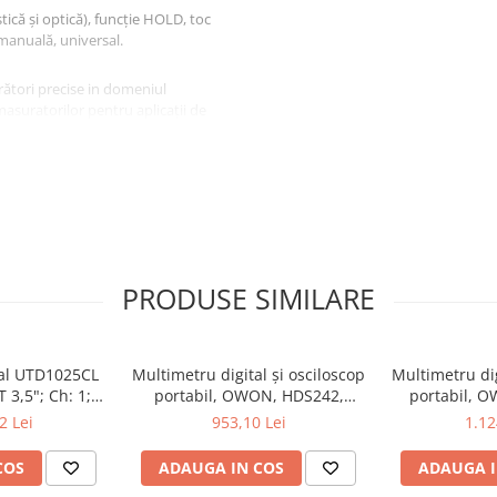
tică și optică), funcție HOLD, toc
 manuală, universal.
ători precise in domeniul
 masuratorilor pentru aplicații de
PRODUSE SIMILARE
tal UTD1025CL
Multimetru digital și osciloscop
Multimetru dig
 3,5"; Ch: 1;
portabil, OWON, HDS242,
portabil, 
 compatibil cu
200mV-1kV, 200mA-
200mV-1
2 Lei
953,10 Lei
1.12
e serială
COS
ADAUGA IN COS
ADAUGA I