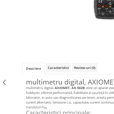
Osciloscoape B&K PRECISION
Osciloscoape FLUKE
Osciloscoape GW INSTEK
Osciloscoape HANTEK
Osciloscoape KEYSIGHT
Osciloscoape OWON
Osciloscoape Peaktech
Osciloscoape ROHDE & SCHWARZ
Osciloscoape TELEDYNE LECROY
Caracteristici
Review-uri
(0)
Descriere
Osciloscoape UNI-T
multimetru digital, AXIOME
multimetru digital,
AXIOMET, AX-582B
, este un aparat ese
hobbysti, oferind performanță, fiabilitate și ușurință în util
laborator, in auto sau diagnosticarea pe teren, acesta per
curent alternativ, tensiune c.a., capacitate, curent continuu,
tranzistori h
FE
Caracteristici principale: