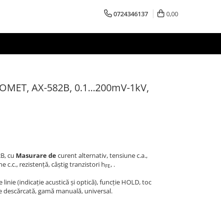
0724346137
0,00
IOMET, AX-582B, 0.1...200mV-1kV,
2B, cu
Masurare de
curent alternativ, tensiune c.a.,
 c.c., rezistență, câștig tranzistori h
, .
FE
linie (indicație acustică și optică), funcție HOLD, toc
rie descărcată, gamă manuală, universal.