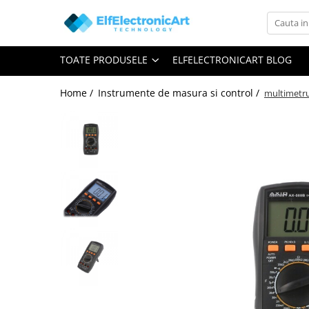
Toate Produsele
TOATE PRODUSELE
ELFELECTRONICART BLOG
Audio
Auto
Home /
Instrumente de masura si control /
multimetru
Instrumente de masura si control
Clesti Ampermetrici
Multimetre Digitale
Scule Atelier
Surse de alimentare
Termometre
Testere
Osciloscoape
Accesorii
Osciloscoape AXIOMET