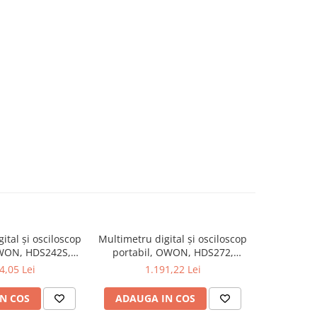
ital și osciloscop
Multimetru digital și osciloscop
Multimetru 
OWON, HDS242S,
portabil, OWON, HDS272,
portabi
kV, 200mA-
200mV-1kV, 200mA-
200m
4,05 Lei
1.191,22 Lei
1
N COS
ADAUGA IN COS
ADAUG