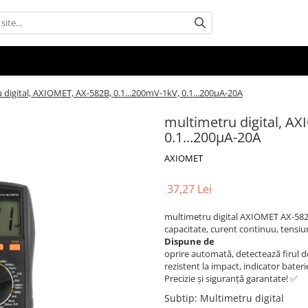
 digital, AXIOMET, AX-582B, 0.1...200mV-1kV, 0.1...200µA-20A
multimetru digital, AX
0.1...200µA-20A
AXIOMET
37,27 Lei
multimetru digital AXIOMET AX-58
capacitate, curent continuu, tensiune
Dispune de
oprire automată, detectează firul de 
rezistent la impact, indicator bate
Precizie și siguranță garantate! ✅
Subtip
:
Multimetru digital