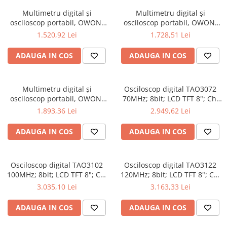
Multimetru digital și
Multimetru digital și
osciloscop portabil, OWON,
osciloscop portabil, OWON,
HDS2102S, 200mV-1kV,
HDS2202, 200mV-1kV, 200mA-
1.520,92 Lei
1.728,51 Lei
200mA-
ADAUGA IN COS
ADAUGA IN COS
Multimetru digital și
Osciloscop digital TAO3072
osciloscop portabil, OWON,
70MHz; 8bit; LCD TFT 8"; Ch:
HDS2202S, 200mV-1kV,
2; 1Gsps; 40Mpts sustinand
1.893,36 Lei
2.949,62 Lei
200mA-
Ecran color
ADAUGA IN COS
ADAUGA IN COS
Osciloscop digital TAO3102
Osciloscop digital TAO3122
100MHz; 8bit; LCD TFT 8"; Ch:
120MHz; 8bit; LCD TFT 8"; Ch:
2; 1Gsps; 40Mpts pentru a
2; 1Gsps; 40Mpts ce include
3.035,10 Lei
3.163,33 Lei
oferi Ecran color
Decodificare serială
ADAUGA IN COS
ADAUGA IN COS