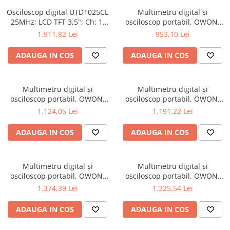
Osciloscop digital UTD1025CL
Multimetru digital și
25MHz; LCD TFT 3,5"; Ch: 1;
osciloscop portabil, OWON,
250Msps; 12kpts compatibil
HDS242, 200mV-1kV, 200mA-
1.911,82 Lei
953,10 Lei
cu Decodificare serială
ADAUGA IN COS
ADAUGA IN COS
Multimetru digital și
Multimetru digital și
osciloscop portabil, OWON,
osciloscop portabil, OWON,
HDS242S, 200mV-1kV, 200mA-
HDS272, 200mV-1kV, 200mA-
1.124,05 Lei
1.191,22 Lei
ADAUGA IN COS
ADAUGA IN COS
Multimetru digital și
Multimetru digital și
osciloscop portabil, OWON,
osciloscop portabil, OWON,
HDS272S, 200mV-1kV, 200mA-
HDS2102, 200mV-1kV, 200mA-
1.374,39 Lei
1.325,54 Lei
ADAUGA IN COS
ADAUGA IN COS