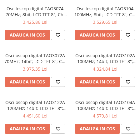
Osciloscop digital TAO3074
Osciloscop digital TAO3104
70MHz; 8bit; LCD TFT 8"; Ch:
100MHz; 8bit; LCD TFT 8"; Ch:
4; 1Gsps; 40Mpts compatibil
4; 1Gsps; 40Mpts inclus in
3.425,86 Lei
3.529,65 Lei
cu Măsurători automate
Analiză semnal
ADAUGA IN COS
ADAUGA IN COS
Osciloscop digital TAO3072A
Osciloscop digital TAO3102A
70MHz; 14bit; LCD TFT 8"; Ch:
100MHz; 14bit; LCD TFT 8";
2; 1Gsps; 40Mpts dotat cu
Ch: 2; 1Gsps; 40Mpts dotat cu
3.975,35 Lei
4.324,84 Lei
tehnologie de Analiză semnal
Măsurători automate
ADAUGA IN COS
ADAUGA IN COS
Osciloscop digital TAO3122A
Osciloscop digital TAO3104A
120MHz; 14bit; LCD TFT 8";
100MHz; 14bit; LCD TFT 8";
Ch: 2; 1Gsps; 40Mpts integrat
Ch: 4; 1Gsps; 40Mpts care
4.451,60 Lei
4.579,81 Lei
cu Măsurători automate
permite Ceas în timp real
ADAUGA IN COS
ADAUGA IN COS