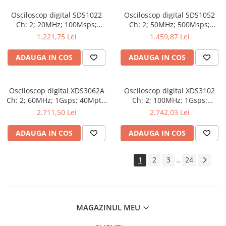
Osciloscop digital SDS1022
Osciloscop digital SDS1052
Ch: 2; 20MHz; 100Msps;
Ch: 2; 50MHz; 500Msps;
10kpts; LCD 7"S; 15W care
10kpts; LCD 7"S; ≤7ns avand
1.221,75 Lei
1.459,87 Lei
dispune de Triggering
capacitatea de Analiză FFT
avansat
ADAUGA IN COS
ADAUGA IN COS
Osciloscop digital XDS3062A
Osciloscop digital XDS3102
Ch: 2; 60MHz; 1Gsps; 40Mpts;
Ch: 2; 100MHz; 1Gsps;
LCD TFT 8"; XDS care ofera
40Mpts; LCD TFT 8"; XDS ce
2.711,50 Lei
2.742,03 Lei
Triggering avansat
include Triggering avansat
ADAUGA IN COS
ADAUGA IN COS
1
2
3
24
...
MAGAZINUL MEU