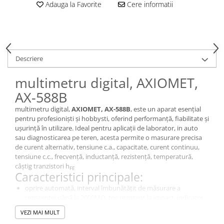
Adauga la Favorite
Cere informatii
Descriere
multimetru digital, AXIOMET,
AX-588B
multimetru digital,
AXIOMET, AX-588B
, este un aparat esențial
pentru profesioniști și hobbysti, oferind performanță, fiabilitate și
ușurință în utilizare. Ideal pentru aplicații de laborator, in auto
sau diagnosticarea pe teren, acesta permite o masurare precisa
de curent alternativ, tensiune c.a., capacitate, curent continuu,
tensiune c.c., frecvență, inductanță, rezistență, temperatură,
câștig tranzistori h
FE
Caracteristici principale:
oprire automată, interval îmbunătățit de măsurare a
rezistenței până la 2000MΩ, toc rezistent la impact, indicator
baterie descărcată, interval manual, funcție PEAK HOLD,
VEZI MAI MULT
universal.