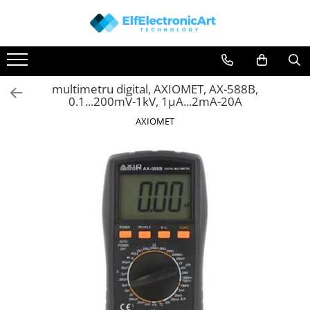
Toate Produsele
Audio
multimetru digital, AXIOMET, AX-588B,
Auto
0.1...200mV-1kV, 1µA...2mA-20A
Instrumente de masura si control
AXIOMET
Clesti Ampermetrici
Multimetre Digitale
Scule Atelier
Surse de alimentare
Termometre
Testere
Osciloscoape
Accesorii
Osciloscoape AXIOMET