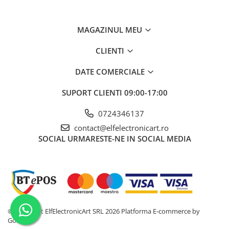
tensiunii DC
Interval de
0.1...200mV, 2V, 20V, 200V, 750V
măsurare a
MAGAZINUL MEU
tensiunii AC
CLIENTI
Precizia
±(0,8% + 5 cifre)
măsurării
DATE COMERCIALE
tensiunii AC
SUPORT CLIENTI
09:00-17:00
Interval de
1μA... 2mA, 20mA, 200mA, 20A
măsurare a
curentului
0724346137
continuu
contact@elfelectronicart.ro
SOCIAL
URMARESTE-NE IN SOCIAL MEDIA
Precizia
±(0,8% + 3 cifre)
măsurării
curentului
continuu
Interval de
1μA... 2mA, 20mA, 200mA, 20A
măsurare a
curentului
©Copyright ElfElectronicArt SRL 2026
Platforma E-commerce by
alternativ
Gomag