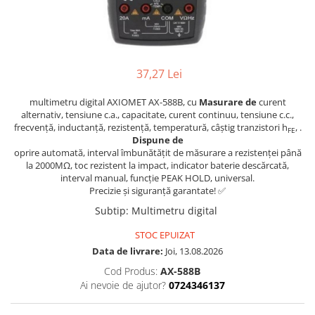
Osciloscoape B&K PRECISION
Osciloscoape FLUKE
Osciloscoape GW INSTEK
37,27 Lei
Osciloscoape HANTEK
Osciloscoape KEYSIGHT
multimetru digital AXIOMET AX-588B, cu
Masurare de
curent
alternativ, tensiune c.a., capacitate, curent continuu, tensiune c.c.,
Osciloscoape OWON
frecvență, inductanță, rezistență, temperatură, câștig tranzistori h
, .
FE
Osciloscoape Peaktech
Dispune de
oprire automată, interval îmbunătățit de măsurare a rezistenței până
Osciloscoape ROHDE & SCHWARZ
la 2000MΩ, toc rezistent la impact, indicator baterie descărcată,
interval manual, funcție PEAK HOLD, universal.
Osciloscoape TELEDYNE LECROY
Precizie și siguranță garantate! ✅
Osciloscoape UNI-T
Subtip
:
Multimetru digital
STOC EPUIZAT
Data de livrare:
Joi, 13.08.2026
Cod Produs:
AX-588B
Ai nevoie de ajutor?
0724346137