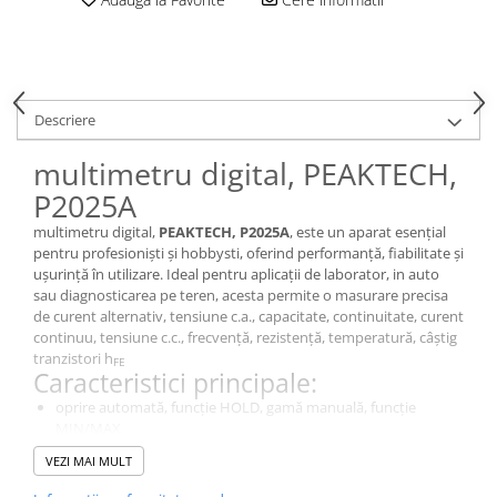
Descriere
multimetru digital, PEAKTECH,
P2025A
multimetru digital,
PEAKTECH, P2025A
, este un aparat esențial
pentru profesioniști și hobbysti, oferind performanță, fiabilitate și
ușurință în utilizare. Ideal pentru aplicații de laborator, in auto
sau diagnosticarea pe teren, acesta permite o masurare precisa
de curent alternativ, tensiune c.a., capacitate, continuitate, curent
continuu, tensiune c.c., frecvență, rezistență, temperatură, câștig
tranzistori h
FE
Caracteristici principale:
oprire automată, funcție HOLD, gamă manuală, funcție
MIN/MAX.
De ce să alegi acest model?
VEZI MAI MULT
Este un instrument de diagnosticare esențial pentru măsurători