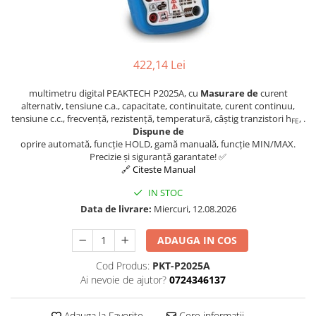
Osciloscoape B&K PRECISION
Osciloscoape FLUKE
Osciloscoape GW INSTEK
422,14 Lei
Osciloscoape HANTEK
multimetru digital PEAKTECH P2025A, cu
Masurare de
curent
Osciloscoape KEYSIGHT
alternativ, tensiune c.a., capacitate, continuitate, curent continuu,
Osciloscoape OWON
tensiune c.c., frecvență, rezistență, temperatură, câștig tranzistori h
, .
FE
Dispune de
Osciloscoape Peaktech
oprire automată, funcție HOLD, gamă manuală, funcție MIN/MAX.
Precizie și siguranță garantate! ✅
Osciloscoape ROHDE & SCHWARZ
🔗 Citeste Manual
Osciloscoape TELEDYNE LECROY
IN STOC
Osciloscoape UNI-T
Data de livrare:
Miercuri, 12.08.2026
ADAUGA IN COS
Cod Produs:
PKT-P2025A
Ai nevoie de ajutor?
0724346137
Adauga la Favorite
Cere informatii