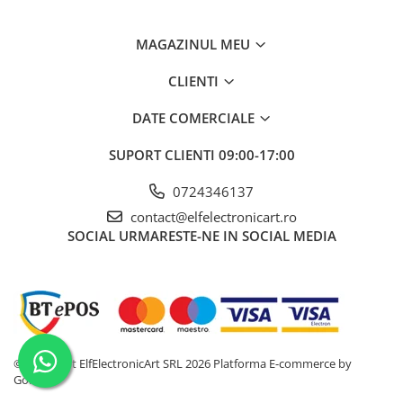
măsurare a
tensiunii AC
MAGAZINUL MEU
Precizia
±(0,8% + 5 cifre)
măsurării
CLIENTI
tensiunii AC
DATE COMERCIALE
Interval de
600μA, 6mA, 60mA, 600mA, 6A, 10A
măsurare a
SUPORT CLIENTI
09:00-17:00
curentului
continuu
0724346137
Precizia
±(0,8% + 10 cifre)
contact@elfelectronicart.ro
măsurării
SOCIAL
URMARESTE-NE IN SOCIAL MEDIA
curentului
continuu
Interval de
600μA, 6mA, 60mA, 600mA, 6A, 10A
măsurare a
curentului
alternativ
©Copyright ElfElectronicArt SRL 2026
Platforma E-commerce by
Precizia
±(1% + 5 cifre)
Gomag
măsurării