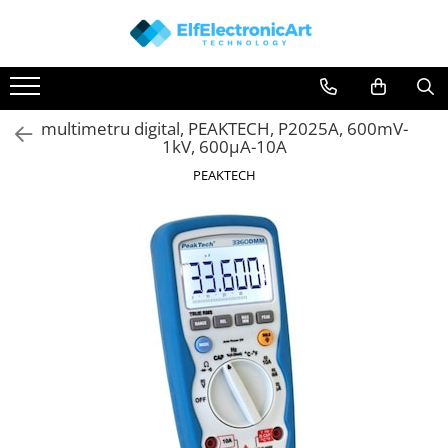
Toate Produsele
Audio
multimetru digital, PEAKTECH, P2025A, 600mV-
Auto
1kV, 600µA-10A
Instrumente de masura si control
PEAKTECH
Clesti Ampermetrici
Multimetre Digitale
Scule Atelier
Surse de alimentare
Termometre
Testere
Osciloscoape
Accesorii
Osciloscoape AXIOMET