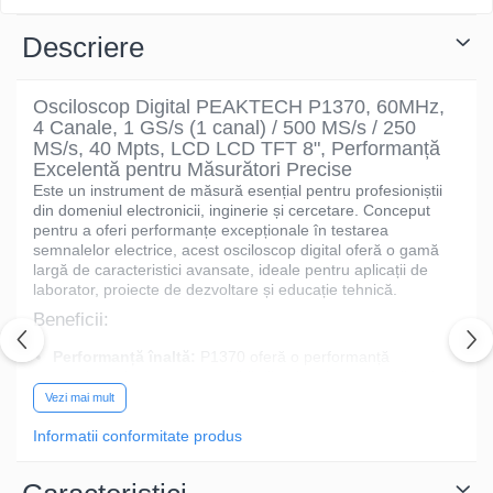
Descriere
Osciloscop Digital PEAKTECH P1370, 60MHz,
4 Canale, 1 GS/s (1 canal) / 500 MS/s / 250
MS/s, 40 Mpts, LCD LCD TFT 8", Performanță
Excelentă pentru Măsurători Precise
Este un instrument de măsură esențial pentru profesioniștii
din domeniul electronicii, inginerie și cercetare. Conceput
pentru a oferi performanțe excepționale în testarea
semnalelor electrice, acest osciloscop digital oferă o gamă
largă de caracteristici avansate, ideale pentru aplicații de
laborator, proiecte de dezvoltare și educație tehnică.
Beneficii:
Performanță înaltă:
P1370 oferă o performanță
excelentă la un preț accesibil, fiind ideal pentru aplicații
diverse în domeniul electronicii.
Vezi mai mult
Precizie garantată:
Tehnologia avansată utilizată în
Informatii conformitate produs
acest osciloscop asigură rezultate precise și fiabile în
orice condiții de măsurare.
Ușor de utilizat:
Interfața simplă și intuitivă permite