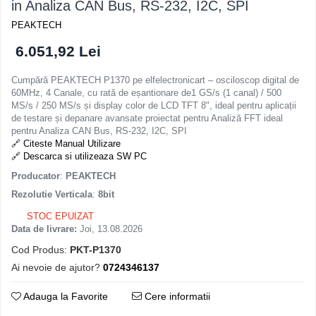
in Analiza CAN Bus, RS-232, I2C, SPI
PEAKTECH
6.051,92 Lei
Cumpără PEAKTECH P1370 pe elfelectronicart – osciloscop digital de
60MHz, 4 Canale, cu rată de eșantionare de1 GS/s (1 canal) / 500
MS/s / 250 MS/s și display color de LCD TFT 8", ideal pentru aplicații
de testare și depanare avansate proiectat pentru Analiză FFT ideal
pentru Analiza CAN Bus, RS-232, I2C, SPI
🔗 Citeste Manual Utilizare
🔗 Descarca si utilizeaza SW PC
Producator
:
PEAKTECH
Rezolutie Verticala
:
8bit
STOC EPUIZAT
Data de livrare:
Joi, 13.08.2026
Cod Produs:
PKT-P1370
Ai nevoie de ajutor?
0724346137
Adauga la Favorite
Cere informatii