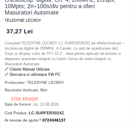
10Mpts; 2n÷100s/div pentru a oferi
Masuratori Automate
TELEDYNE LECROY
37,27 Lei
Cumpără TELEDYNE LECROY LC-SURFER3024Z pe elfelectronicart –
osciloscop digital de 200MHz, 4 Canale, cu rată de eșantionare de2
Gsps și display color de TFT 10.1", ideal pentru aplicații de testare și
depanare avansate integrat cu Istoric forme de unda integrat cu
Masuratori Automate
🔗 Citeste Manual Utilizare
🔗 Descarca si utilizeaza SW PC
Producator
:
TELEDYNE LECROY
Rezolutie Verticala
:
8bit
STOC EPUIZAT
Data de livrare:
Joi, 13.08.2026
Cod Produs:
LC-SURFER3024Z
Ai nevoie de ajutor?
0724346137