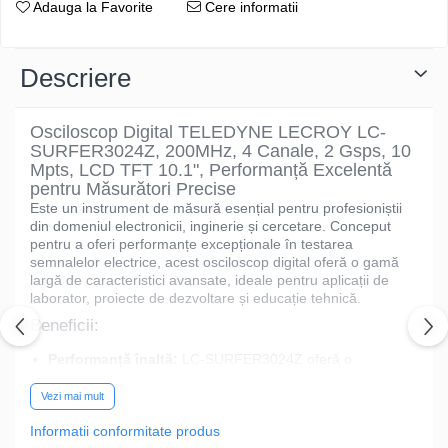
Adauga la Favorite
Cere informatii
Descriere
Osciloscop Digital TELEDYNE LECROY LC-
SURFER3024Z, 200MHz, 4 Canale, 2 Gsps, 10
Mpts, LCD TFT 10.1", Performanță Excelentă
pentru Măsurători Precise
Este un instrument de măsură esențial pentru profesioniștii
din domeniul electronicii, inginerie și cercetare. Conceput
pentru a oferi performanțe excepționale în testarea
semnalelor electrice, acest osciloscop digital oferă o gamă
largă de caracteristici avansate, ideale pentru aplicații de
laborator, proiecte de dezvoltare și educație tehnică.
Beneficii:
Performanță înaltă:
LC-SURFER3024Z oferă o
performanță excelentă la un preț accesibil, fiind ideal
pentru aplicații diverse în domeniul electronicii.
Vezi mai mult
Precizie garantată:
Tehnologia avansată utilizată în
Informatii conformitate produs
acest osciloscop asigură rezultate precise și fiabile în