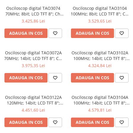
Osciloscop digital TAO3074
Osciloscop digital TAO3104
70MHz; 8bit; LCD TFT 8"; Ch:
100MHz; 8bit; LCD TFT 8"; Ch:
4; 1Gsps; 40Mpts compatibil
4; 1Gsps; 40Mpts inclus in
3.425,86 Lei
3.529,65 Lei
cu Măsurători automate
Analiză semnal
ADAUGA IN COS
ADAUGA IN COS
Osciloscop digital TAO3072A
Osciloscop digital TAO3102A
70MHz; 14bit; LCD TFT 8"; Ch:
100MHz; 14bit; LCD TFT 8";
2; 1Gsps; 40Mpts dotat cu
Ch: 2; 1Gsps; 40Mpts dotat cu
3.975,35 Lei
4.324,84 Lei
tehnologie de Analiză semnal
Măsurători automate
ADAUGA IN COS
ADAUGA IN COS
Osciloscop digital TAO3122A
Osciloscop digital TAO3104A
120MHz; 14bit; LCD TFT 8";
100MHz; 14bit; LCD TFT 8";
Ch: 2; 1Gsps; 40Mpts integrat
Ch: 4; 1Gsps; 40Mpts care
4.451,60 Lei
4.579,81 Lei
cu Măsurători automate
permite Ceas în timp real
ADAUGA IN COS
ADAUGA IN COS