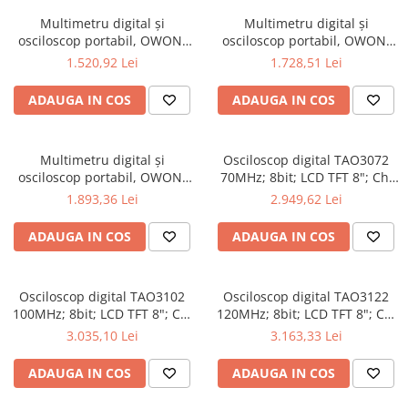
Multimetru digital și
Multimetru digital și
osciloscop portabil, OWON,
osciloscop portabil, OWON,
HDS2102S, 200mV-1kV,
HDS2202, 200mV-1kV, 200mA-
1.520,92 Lei
1.728,51 Lei
200mA-
ADAUGA IN COS
ADAUGA IN COS
Multimetru digital și
Osciloscop digital TAO3072
osciloscop portabil, OWON,
70MHz; 8bit; LCD TFT 8"; Ch:
HDS2202S, 200mV-1kV,
2; 1Gsps; 40Mpts sustinand
1.893,36 Lei
2.949,62 Lei
200mA-
Ecran color
ADAUGA IN COS
ADAUGA IN COS
Osciloscop digital TAO3102
Osciloscop digital TAO3122
100MHz; 8bit; LCD TFT 8"; Ch:
120MHz; 8bit; LCD TFT 8"; Ch:
2; 1Gsps; 40Mpts pentru a
2; 1Gsps; 40Mpts ce include
3.035,10 Lei
3.163,33 Lei
oferi Ecran color
Decodificare serială
ADAUGA IN COS
ADAUGA IN COS