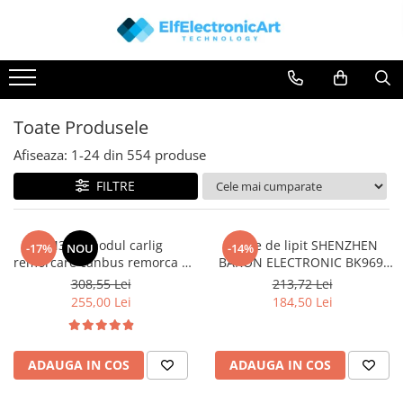
Toate Produsele
Audio
Auto
Toate Produsele
Instrumente de masura si control
Afiseaza:
1-
24
din
554
produse
Clesti Ampermetrici
FILTRE
Multimetre Digitale
Scule Atelier
TM3.24 modul carlig
Stație de lipit SHENZHEN
-17%
NOU
-14%
Surse de alimentare
remorcare canbus remorca 7
BAKON ELECTRONIC BK969,
Termometre
sau 13 pini, 12V Universal
200...480°C control analogic,
308,55 Lei
213,72 Lei
cu buton
255,00 Lei
184,50 Lei
Testere
Osciloscoape
Accesorii
ADAUGA IN COS
ADAUGA IN COS
Osciloscoape AXIOMET