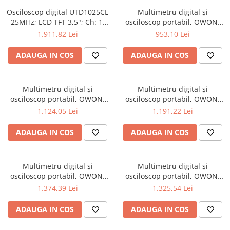
Osciloscoape B&K PRECISION
Osciloscop digital UTD1025CL
Multimetru digital și
25MHz; LCD TFT 3,5"; Ch: 1;
osciloscop portabil, OWON,
Osciloscoape FLUKE
250Msps; 12kpts compatibil
HDS242, 200mV-1kV, 200mA-
1.911,82 Lei
953,10 Lei
Osciloscoape GW INSTEK
cu Decodificare serială
Osciloscoape HANTEK
ADAUGA IN COS
ADAUGA IN COS
Osciloscoape KEYSIGHT
Osciloscoape OWON
Multimetru digital și
Multimetru digital și
osciloscop portabil, OWON,
osciloscop portabil, OWON,
Osciloscoape Peaktech
HDS242S, 200mV-1kV, 200mA-
HDS272, 200mV-1kV, 200mA-
1.124,05 Lei
1.191,22 Lei
Osciloscoape ROHDE & SCHWARZ
ADAUGA IN COS
ADAUGA IN COS
Osciloscoape TELEDYNE LECROY
Osciloscoape UNI-T
Multimetru digital și
Multimetru digital și
osciloscop portabil, OWON,
osciloscop portabil, OWON,
HDS272S, 200mV-1kV, 200mA-
HDS2102, 200mV-1kV, 200mA-
1.374,39 Lei
1.325,54 Lei
ADAUGA IN COS
ADAUGA IN COS