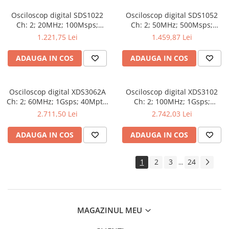
Osciloscop digital SDS1022
Osciloscop digital SDS1052
Ch: 2; 20MHz; 100Msps;
Ch: 2; 50MHz; 500Msps;
10kpts; LCD 7"S; 15W care
10kpts; LCD 7"S; ≤7ns avand
1.221,75 Lei
1.459,87 Lei
dispune de Triggering
capacitatea de Analiză FFT
avansat
ADAUGA IN COS
ADAUGA IN COS
Osciloscop digital XDS3062A
Osciloscop digital XDS3102
Ch: 2; 60MHz; 1Gsps; 40Mpts;
Ch: 2; 100MHz; 1Gsps;
LCD TFT 8"; XDS care ofera
40Mpts; LCD TFT 8"; XDS ce
2.711,50 Lei
2.742,03 Lei
Triggering avansat
include Triggering avansat
ADAUGA IN COS
ADAUGA IN COS
1
2
3
24
...
MAGAZINUL MEU