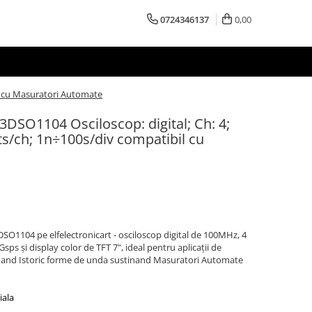
0724346137
0,00
il cu Masuratori Automate
T3DSO1104 Osciloscop: digital; Ch: 4;
/ch; 1n÷100s/div compatibil cu
104 pe elfelectronicart - osciloscop digital de 100MHz, 4
sps și display color de TFT 7", ideal pentru aplicații de
inand Istoric forme de unda sustinand Masuratori Automate
iala