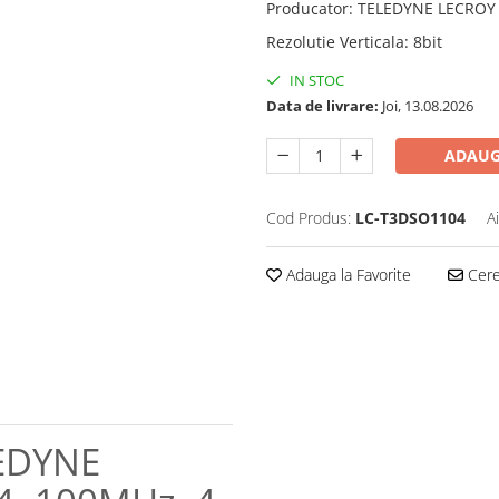
Producator
:
TELEDYNE LECROY
Rezolutie Verticala
:
8bit
IN STOC
Data de livrare:
Joi, 13.08.2026
ADAUG
Cod Produs:
LC-T3DSO1104
A
Adauga la Favorite
Cere 
LEDYNE