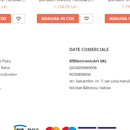
imă pentru toate proiectele
, 200mA-
200mV-1kV, 200mA-
200mV-1
 Lei
1.124,05 Lei
1.19
scop TELEDYNE
COS
ADAUGA IN COS
ADAUGA I
4
DATE COMERCIALE
 Plata
ElfElectronicArt SRL
e Retur
J2024039969008
Produselor
RO50858656
str. Salcamilor, nr. 7, sat Linia Hanu
L
Nicolae Bălcescu, Valcea