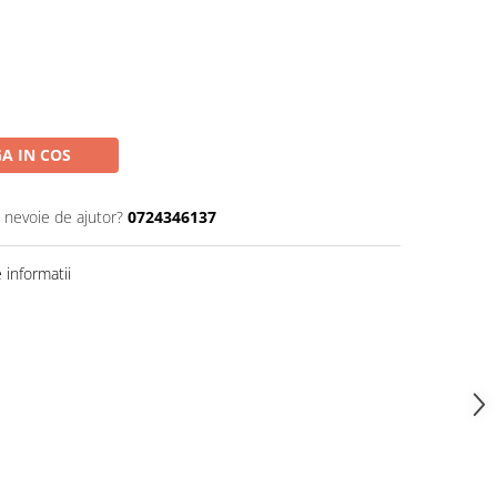
A IN COS
i nevoie de ajutor?
0724346137
informatii