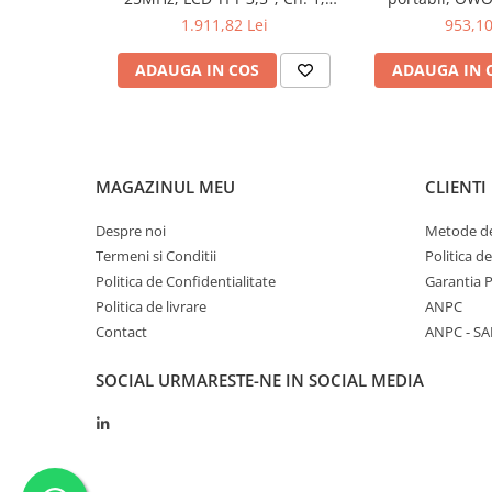
pasionați de electronică, acest osciloscop este soluția opt
250Msps; 12kpts compatibil cu
200mV-1kV
1.911,82 Lei
953,10
dumneavoastră tehnice.
Decodificare serială
Caracteristici Oscilo
ADAUGA IN COS
ADAUGA IN 
LECROY LC-T3DSO110
Informații generale
Frecvență
100MHz
MAGAZINUL MEU
CLIENTI
Număr canale
4
Despre noi
Metode de
Termeni si Conditii
Politica d
Rată de eșantionare
1 Gsps
Politica de Confidentialitate
Garantia 
Adâncime de memorie
14 Mpts
Politica de livrare
ANPC
Contact
ANPC - SA
Ecran și
Performanță
SOCIAL
URMARESTE-NE IN SOCIAL MEDIA
Dimensiune ecran
TFT 7"
Rezoluție ecran
800 x 480