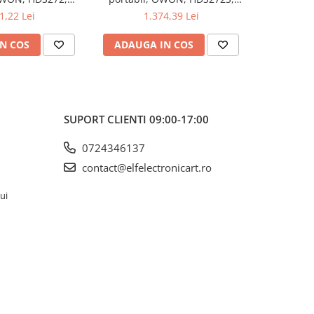
kV, 200mA-
200mV-1kV, 200mA-
200m
1,22 Lei
1.374,39 Lei
1
N COS
ADAUGA IN COS
ADAUG
SUPORT CLIENTI
09:00-17:00
0724346137
contact@elfelectronicart.ro
lui