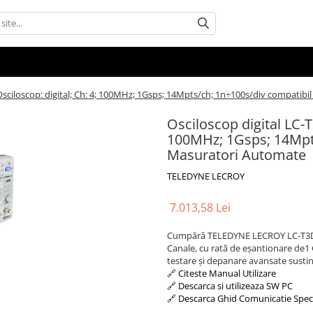
sciloscop: digital; Ch: 4; 100MHz; 1Gsps; 14Mpts/ch; 1n÷100s/div compatib
Osciloscop digital LC-
100MHz; 1Gsps; 14Mpts
Masuratori Automate
TELEDYNE LECROY
7.013,58 Lei
Cumpără TELEDYNE LECROY LC-T3DSO1
Canale, cu rată de eșantionare de1 G
testare și depanare avansate sust
🔗 Citeste Manual Utilizare
🔗 Descarca si utilizeaza SW PC
🔗 Descarca Ghid Comunicatie Spec