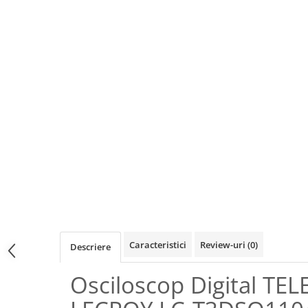
Osciloscoape B&K PRECISION
Osciloscoape FLUKE
Osciloscoape GW INSTEK
Osciloscoape HANTEK
Osciloscoape KEYSIGHT
Osciloscoape OWON
Osciloscoape Peaktech
Osciloscoape ROHDE & SCHWARZ
Osciloscoape TELEDYNE LECROY
Osciloscoape UNI-T
Caracteristici
Review-uri
(0)
Descriere
Osciloscop Digital TE