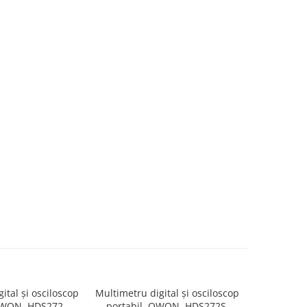
ital și osciloscop
Multimetru digital și osciloscop
Multimetru 
OWON, HDS272,
portabil, OWON, HDS272S,
portabi