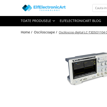
Toate Produsele
TOATE PRODUSELE
ELFELECTRONICART BLOG
Audio
Auto
Home /
Osciloscoape /
Osciloscop digital LC-T3DSO1104 O
Instrumente de masura si control
Clesti Ampermetrici
Multimetre Digitale
Scule Atelier
Surse de alimentare
Termometre
Testere
Osciloscoape
Accesorii
Osciloscoape AXIOMET