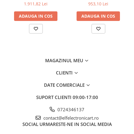
Măsurători avansate în laboratoare de cercetare și dezvoltare.
3,5"; Ch: 1; 250Msps; 12kpts
HDS242, 200mV-1kV,
1.911,82 Lei
953,10 Lei
Învățare practică în mediul educațional.
compatibil cu Decodificare
200mA-
De ce să alegi Sonda PEAKTECH
serială
ADAUGA IN COS
ADAUGA IN COS
PTK-250?
Această sondă de înaltă tensiune este proiectată pentru
profesioniști care au nevoie de măsurători de precizie și fiabilitate
crescută în domeniul electronicii. Alege performanța și calitatea
oferite de PEAKTECH!
MAGAZINUL MEU
CLIENTI
DATE COMERCIALE
SUPORT CLIENTI
09:00-17:00
0724346137
contact@elfelectronicart.ro
SOCIAL
URMARESTE-NE IN SOCIAL MEDIA