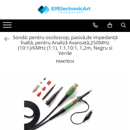
Toate Produsele
Audio
Sondă: pentru osciloscop, pasivă,de impedanţă
Auto
înaltă, pentru Analiză Avansată,250MHz
Instrumente de masura si control
(10:1)/6MHz (1:1), 1:1,10:1, 1,2m, Negru si
Verde
Clesti Ampermetrici
PEAKTECH
Multimetre Digitale
Scule Atelier
Surse de alimentare
Termometre
Testere
Osciloscoape
Accesorii
Osciloscoape AXIOMET