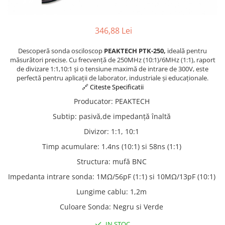
Osciloscoape B&K PRECISION
Osciloscoape FLUKE
346,88 Lei
Osciloscoape GW INSTEK
Descoperă sonda osciloscop
PEAKTECH PTK-250,
ideală pentru
Osciloscoape HANTEK
măsurători precise. Cu frecvență de 250MHz (10:1)/6MHz (1:1), raport
Osciloscoape KEYSIGHT
de divizare 1:1,10:1 și o tensiune maximă de intrare de 300V, este
perfectă pentru aplicații de laborator, industriale și educaționale.
Osciloscoape OWON
🔗 Citeste Specificatii
Osciloscoape Peaktech
Producator
:
PEAKTECH
Osciloscoape ROHDE & SCHWARZ
Subtip
:
pasivă,de impedanţă înaltă
Osciloscoape TELEDYNE LECROY
Divizor
:
1:1, 10:1
Osciloscoape UNI-T
Timp acumulare
:
1.4ns (10:1) si 58ns (1:1)
Structura
:
mufă BNC
Impedanta intrare sonda
:
1MΩ/56pF (1:1) si 10MΩ/13pF (10:1)
Lungime cablu
:
1,2m
Culoare Sonda
:
Negru si Verde
IN STOC