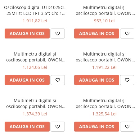
Osciloscop digital UTD1025CL
Multimetru digital și
25MHz; LCD TFT 3,5"; Ch: 1;
osciloscop portabil, OWON,
250Msps; 12kpts compatibil
HDS242, 200mV-1kV, 200mA-
1.911,82 Lei
953,10 Lei
cu Decodificare serială
ADAUGA IN COS
ADAUGA IN COS
Multimetru digital și
Multimetru digital și
osciloscop portabil, OWON,
osciloscop portabil, OWON,
HDS242S, 200mV-1kV, 200mA-
HDS272, 200mV-1kV, 200mA-
1.124,05 Lei
1.191,22 Lei
ADAUGA IN COS
ADAUGA IN COS
Multimetru digital și
Multimetru digital și
osciloscop portabil, OWON,
osciloscop portabil, OWON,
HDS272S, 200mV-1kV, 200mA-
HDS2102, 200mV-1kV, 200mA-
1.374,39 Lei
1.325,54 Lei
ADAUGA IN COS
ADAUGA IN COS