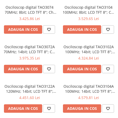
Osciloscop digital TAO3074
Osciloscop digital TAO3104
70MHz; 8bit; LCD TFT 8"; Ch:
100MHz; 8bit; LCD TFT 8"; Ch:
4; 1Gsps; 40Mpts compatibil
4; 1Gsps; 40Mpts inclus in
3.425,86 Lei
3.529,65 Lei
cu Măsurători automate
Analiză semnal
ADAUGA IN COS
ADAUGA IN COS
Osciloscop digital TAO3072A
Osciloscop digital TAO3102A
70MHz; 14bit; LCD TFT 8"; Ch:
100MHz; 14bit; LCD TFT 8";
2; 1Gsps; 40Mpts dotat cu
Ch: 2; 1Gsps; 40Mpts dotat cu
3.975,35 Lei
4.324,84 Lei
tehnologie de Analiză semnal
Măsurători automate
ADAUGA IN COS
ADAUGA IN COS
Osciloscop digital TAO3122A
Osciloscop digital TAO3104A
120MHz; 14bit; LCD TFT 8";
100MHz; 14bit; LCD TFT 8";
Ch: 2; 1Gsps; 40Mpts integrat
Ch: 4; 1Gsps; 40Mpts care
4.451,60 Lei
4.579,81 Lei
cu Măsurători automate
permite Ceas în timp real
ADAUGA IN COS
ADAUGA IN COS