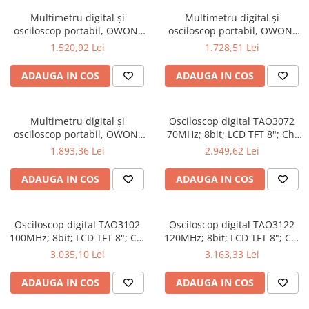
Multimetru digital și
Multimetru digital și
osciloscop portabil, OWON,
osciloscop portabil, OWON,
HDS2102S, 200mV-1kV,
HDS2202, 200mV-1kV, 200mA-
1.520,92 Lei
1.728,51 Lei
200mA-
ADAUGA IN COS
ADAUGA IN COS
Multimetru digital și
Osciloscop digital TAO3072
osciloscop portabil, OWON,
70MHz; 8bit; LCD TFT 8"; Ch:
HDS2202S, 200mV-1kV,
2; 1Gsps; 40Mpts sustinand
1.893,36 Lei
2.949,62 Lei
200mA-
Ecran color
ADAUGA IN COS
ADAUGA IN COS
Osciloscop digital TAO3102
Osciloscop digital TAO3122
100MHz; 8bit; LCD TFT 8"; Ch:
120MHz; 8bit; LCD TFT 8"; Ch:
2; 1Gsps; 40Mpts pentru a
2; 1Gsps; 40Mpts ce include
3.035,10 Lei
3.163,33 Lei
oferi Ecran color
Decodificare serială
ADAUGA IN COS
ADAUGA IN COS