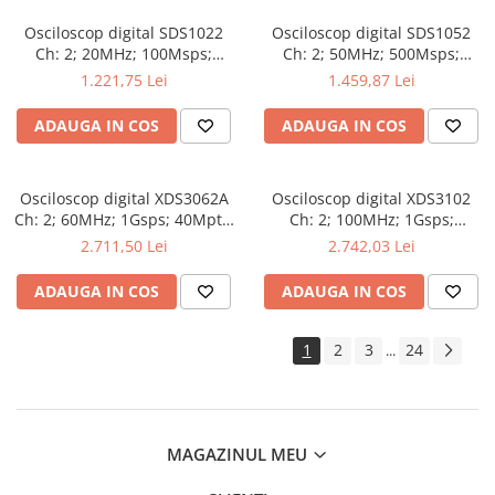
Osciloscop digital SDS1022
Osciloscop digital SDS1052
Ch: 2; 20MHz; 100Msps;
Ch: 2; 50MHz; 500Msps;
10kpts; LCD 7"S; 15W care
10kpts; LCD 7"S; ≤7ns avand
1.221,75 Lei
1.459,87 Lei
dispune de Triggering
capacitatea de Analiză FFT
avansat
ADAUGA IN COS
ADAUGA IN COS
Osciloscop digital XDS3062A
Osciloscop digital XDS3102
Ch: 2; 60MHz; 1Gsps; 40Mpts;
Ch: 2; 100MHz; 1Gsps;
LCD TFT 8"; XDS care ofera
40Mpts; LCD TFT 8"; XDS ce
2.711,50 Lei
2.742,03 Lei
Triggering avansat
include Triggering avansat
ADAUGA IN COS
ADAUGA IN COS
1
2
3
24
...
MAGAZINUL MEU