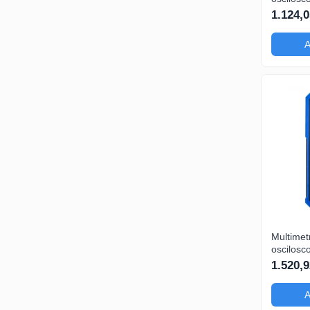
HDS242S
1.124,0
200mA-
A
Multimetr
oscilosc
HDS2102
1.520,9
200mA-
A