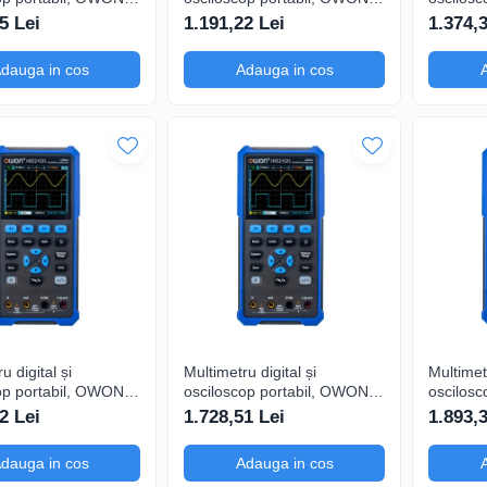
, 200mV-1kV,
HDS272, 200mV-1kV,
HDS272S
5 Lei
1.191,22 Lei
1.374,
200mA-
200mA-
dauga in cos
Adauga in cos
u digital și
Multimetru digital și
Multimetr
op portabil, OWON,
osciloscop portabil, OWON,
oscilosc
S, 200mV-1kV,
HDS2202, 200mV-1kV,
HDS2202
2 Lei
1.728,51 Lei
1.893,
200mA-
200mA-
dauga in cos
Adauga in cos