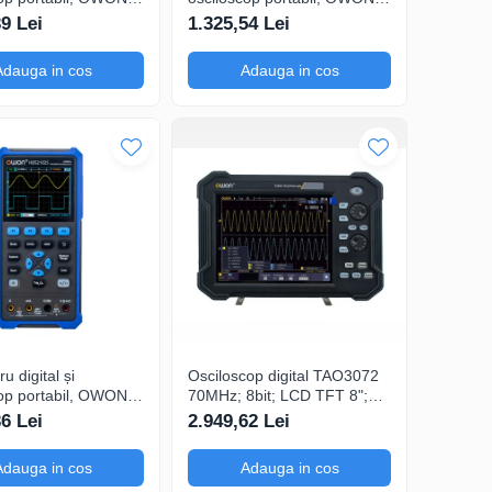
, 200mV-1kV,
HDS2102, 200mV-1kV,
39 Lei
1.325,54 Lei
200mA-
Adauga in cos
Adauga in cos
u digital și
Osciloscop digital TAO3072
op portabil, OWON,
70MHz; 8bit; LCD TFT 8";
S, 200mV-1kV,
Ch: 2; 1Gsps; 40Mpts
36 Lei
2.949,62 Lei
sustinand Ecran color
Adauga in cos
Adauga in cos