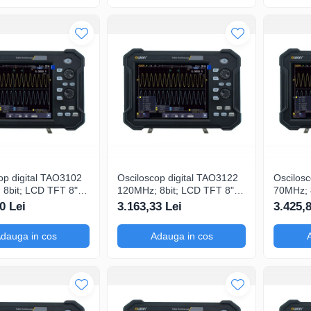
op digital TAO3102
Osciloscop digital TAO3122
Oscilosc
8bit; LCD TFT 8";
120MHz; 8bit; LCD TFT 8";
70MHz; 
Gsps; 40Mpts pentru
Ch: 2; 1Gsps; 40Mpts ce
Ch: 4; 
0 Lei
3.163,33 Lei
3.425,
feri Ecran color
include Decodificare serială
compatibil cu 
automat
dauga in cos
Adauga in cos