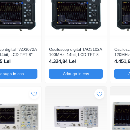
op digital TAO3072A
Osciloscop digital TAO3102A
Oscilos
4bit; LCD TFT 8";
100MHz; 14bit; LCD TFT 8";
120MHz;
Gsps; 40Mpts dotat
Ch: 2; 1Gsps; 40Mpts dotat
Ch: 2; 
5 Lei
4.324,84 Lei
4.451,
logie de Analiză
cu Măsurători automate
integrat cu Măsu
automat
dauga in cos
Adauga in cos