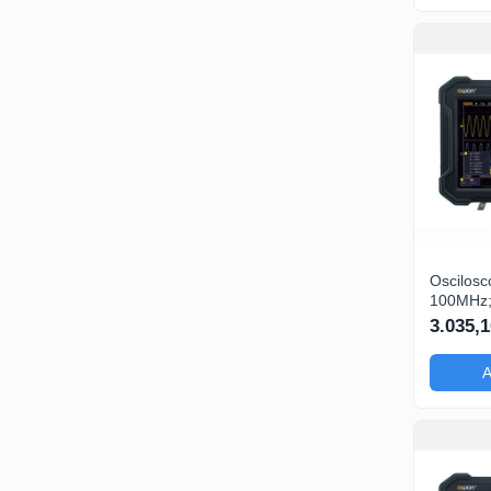
Oscilosc
100MHz; 
Ch: 2; 1
3.035,1
a o
A