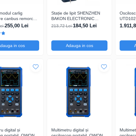
odul carlig
Stație de lipit SHENZHEN
Oscilosc
re canbus remorca 7
BAKON ELECTRONIC
UTD102
ini, 12V Universal
BK969, 200...480°C control
TFT 3,5"
255,00 Lei
184,50 Lei
1.911,8
Lei
213,72 Lei
analogic, cu buton
12kpts c
Decodifi
dauga in cos
Adauga in cos
u digital și
Multimetru digital și
Multimetr
op portabil, OWON,
osciloscop portabil, OWON,
oscilosc