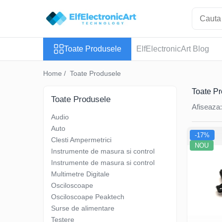
Toate Produsele
Toate Produsele
ElfElectronicArt Blog
Audio
Auto
Home /
Toate Produsele
Instrumente de masura si control
Toate P
Clesti Ampermetrici
Toate Produsele
Afiseaza:
Multimetre Digitale
Audio
Scule Atelier
Auto
-17%
Surse de alimentare
Clesti Ampermetrici
NOU
Instrumente de masura si control
Termometre
Instrumente de masura si control
Testere
Multimetre Digitale
Osciloscoape
Osciloscoape
Osciloscoape Peaktech
Accesorii
Surse de alimentare
Osciloscoape AXIOMET
Testere