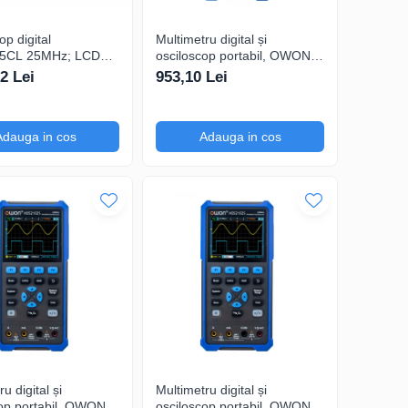
op digital
Multimetru digital și
5CL 25MHz; LCD
osciloscop portabil, OWON,
; Ch: 1; 250Msps;
HDS242, 200mV-1kV,
2 Lei
953,10 Lei
ompatibil cu
200mA-
care serială
Adauga in cos
Adauga in cos
u digital și
Multimetru digital și
op portabil, OWON,
osciloscop portabil, OWON,