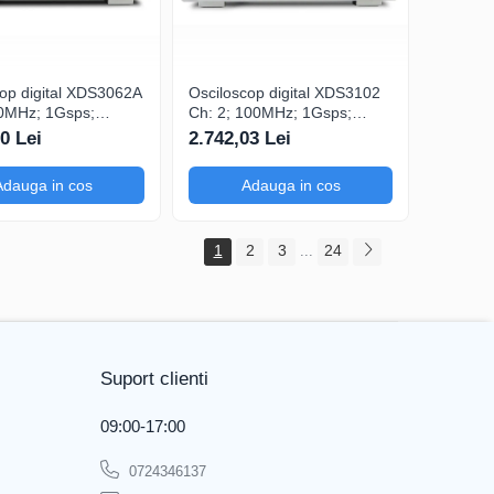
cop digital XDS3062A
Osciloscop digital XDS3102
60MHz; 1Gsps;
Ch: 2; 100MHz; 1Gsps;
 LCD TFT 8"; XDS
40Mpts; LCD TFT 8"; XDS
0 Lei
2.742,03 Lei
ering
ce include Triggering
avansat
Adauga in cos
Adauga in cos
1
2
3
24
...
Suport clienti
09:00-17:00
0724346137