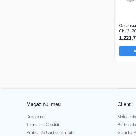
Oscilosc
Ch: 2; 
10kpts; 
1.221,7
dispune de Trig
avansat
A
Magazinul meu
Clienti
Despre noi
Metode de
Termeni si Conditii
Politica d
Politica de Confidentialitate
Garantia P