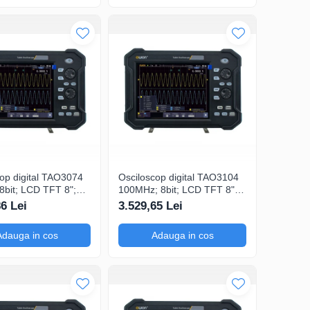
op digital TAO3074
Osciloscop digital TAO3104
8bit; LCD TFT 8";
100MHz; 8bit; LCD TFT 8";
1Gsps; 40Mpts
Ch: 4; 1Gsps; 40Mpts inclus
86 Lei
3.529,65 Lei
Măsurători
in Analiză semnal
e
Adauga in cos
Adauga in cos