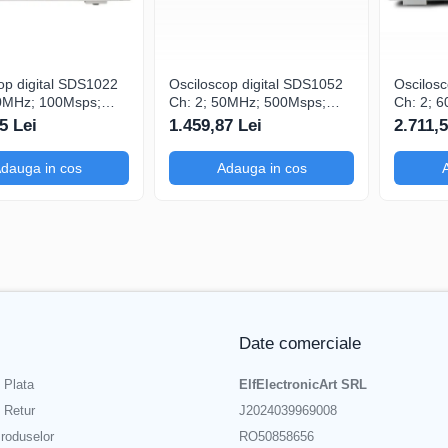
op digital SDS1022
Osciloscop digital SDS1052
Oscilos
20MHz; 100Msps;
Ch: 2; 50MHz; 500Msps;
Ch: 2; 
LCD 7"S; 15W care
10kpts; LCD 7"S; ≤7ns
40Mpts;
5 Lei
1.459,87 Lei
2.711,5
gering
avand capacitatea de
care ofera Trigg
Analiză FFT
avansat
dauga in cos
Adauga in cos
Date comerciale
 Plata
ElfElectronicArt SRL
e Retur
J2024039969008
roduselor
RO50858656