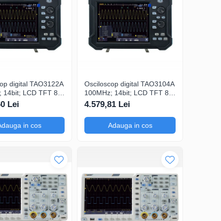
cop digital TAO3122A
Osciloscop digital TAO3104A
 14bit; LCD TFT 8";
100MHz; 14bit; LCD TFT 8";
1Gsps; 40Mpts
Ch: 4; 1Gsps; 40Mpts care
60 Lei
4.579,81 Lei
rători
permite Ceas în timp real
e
Adauga in cos
Adauga in cos