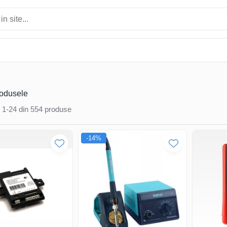
rodusele
1-
24
din
554
produse
-14%