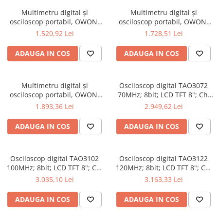
Multimetru digital și
Multimetru digital și
osciloscop portabil, OWON,
osciloscop portabil, OWON,
HDS2102S, 200mV-1kV,
HDS2202, 200mV-1kV, 200mA-
1.520,92 Lei
1.728,51 Lei
200mA-
ADAUGA IN COS
ADAUGA IN COS
Multimetru digital și
Osciloscop digital TAO3072
osciloscop portabil, OWON,
70MHz; 8bit; LCD TFT 8"; Ch:
HDS2202S, 200mV-1kV,
2; 1Gsps; 40Mpts sustinand
1.893,36 Lei
2.949,62 Lei
200mA-
Ecran color
ADAUGA IN COS
ADAUGA IN COS
Osciloscop digital TAO3102
Osciloscop digital TAO3122
100MHz; 8bit; LCD TFT 8"; Ch:
120MHz; 8bit; LCD TFT 8"; Ch:
2; 1Gsps; 40Mpts pentru a
2; 1Gsps; 40Mpts ce include
3.035,10 Lei
3.163,33 Lei
oferi Ecran color
Decodificare serială
ADAUGA IN COS
ADAUGA IN COS