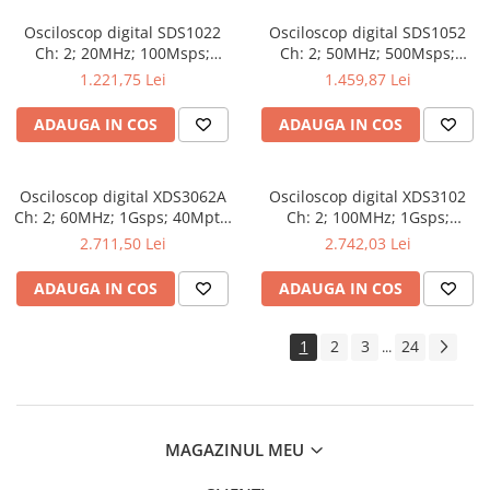
Osciloscop digital SDS1022
Osciloscop digital SDS1052
Ch: 2; 20MHz; 100Msps;
Ch: 2; 50MHz; 500Msps;
10kpts; LCD 7"S; 15W care
10kpts; LCD 7"S; ≤7ns avand
1.221,75 Lei
1.459,87 Lei
dispune de Triggering
capacitatea de Analiză FFT
avansat
ADAUGA IN COS
ADAUGA IN COS
Osciloscop digital XDS3062A
Osciloscop digital XDS3102
Ch: 2; 60MHz; 1Gsps; 40Mpts;
Ch: 2; 100MHz; 1Gsps;
LCD TFT 8"; XDS care ofera
40Mpts; LCD TFT 8"; XDS ce
2.711,50 Lei
2.742,03 Lei
Triggering avansat
include Triggering avansat
ADAUGA IN COS
ADAUGA IN COS
1
2
3
24
...
MAGAZINUL MEU