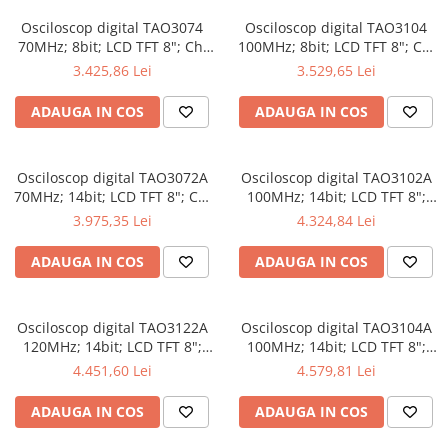
Osciloscop digital TAO3074
Osciloscop digital TAO3104
70MHz; 8bit; LCD TFT 8"; Ch:
100MHz; 8bit; LCD TFT 8"; Ch:
4; 1Gsps; 40Mpts compatibil
4; 1Gsps; 40Mpts inclus in
3.425,86 Lei
3.529,65 Lei
cu Măsurători automate
Analiză semnal
ADAUGA IN COS
ADAUGA IN COS
Osciloscop digital TAO3072A
Osciloscop digital TAO3102A
70MHz; 14bit; LCD TFT 8"; Ch:
100MHz; 14bit; LCD TFT 8";
2; 1Gsps; 40Mpts dotat cu
Ch: 2; 1Gsps; 40Mpts dotat cu
3.975,35 Lei
4.324,84 Lei
tehnologie de Analiză semnal
Măsurători automate
ADAUGA IN COS
ADAUGA IN COS
Osciloscop digital TAO3122A
Osciloscop digital TAO3104A
120MHz; 14bit; LCD TFT 8";
100MHz; 14bit; LCD TFT 8";
Ch: 2; 1Gsps; 40Mpts integrat
Ch: 4; 1Gsps; 40Mpts care
4.451,60 Lei
4.579,81 Lei
cu Măsurători automate
permite Ceas în timp real
ADAUGA IN COS
ADAUGA IN COS