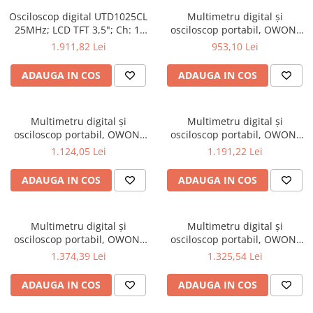
Osciloscop digital UTD1025CL
Multimetru digital și
25MHz; LCD TFT 3,5"; Ch: 1;
osciloscop portabil, OWON,
250Msps; 12kpts compatibil
HDS242, 200mV-1kV, 200mA-
1.911,82 Lei
953,10 Lei
cu Decodificare serială
ADAUGA IN COS
ADAUGA IN COS
Multimetru digital și
Multimetru digital și
osciloscop portabil, OWON,
osciloscop portabil, OWON,
HDS242S, 200mV-1kV, 200mA-
HDS272, 200mV-1kV, 200mA-
1.124,05 Lei
1.191,22 Lei
ADAUGA IN COS
ADAUGA IN COS
Multimetru digital și
Multimetru digital și
osciloscop portabil, OWON,
osciloscop portabil, OWON,
HDS272S, 200mV-1kV, 200mA-
HDS2102, 200mV-1kV, 200mA-
1.374,39 Lei
1.325,54 Lei
ADAUGA IN COS
ADAUGA IN COS