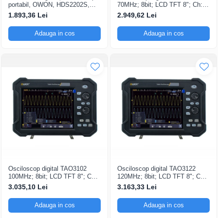
portabil, OWON, HDS2202S,
70MHz; 8bit; LCD TFT 8"; Ch: 2;
200mV-1kV, 200mA-
1Gsps; 40Mpts sustinand Ecran
1.893,36 Lei
2.949,62 Lei
color
Adauga in cos
Adauga in cos
Osciloscop digital TAO3102
Osciloscop digital TAO3122
100MHz; 8bit; LCD TFT 8"; Ch:
120MHz; 8bit; LCD TFT 8"; Ch:
2; 1Gsps; 40Mpts pentru a oferi
2; 1Gsps; 40Mpts ce include
3.035,10 Lei
3.163,33 Lei
Ecran color
Decodificare serială
Adauga in cos
Adauga in cos