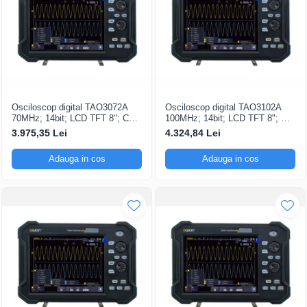
Osciloscop digital TAO3072A
Osciloscop digital TAO3102A
70MHz; 14bit; LCD TFT 8"; Ch:
100MHz; 14bit; LCD TFT 8"; Ch:
2; 1Gsps; 40Mpts dotat cu
2; 1Gsps; 40Mpts dotat cu
3.975,35 Lei
4.324,84 Lei
tehnologie de Analiză semnal
Măsurători automate
Adauga in cos
Adauga in cos