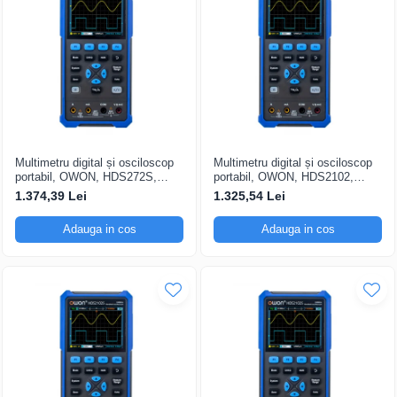
Multimetru digital și osciloscop
Multimetru digital și osciloscop
portabil, OWON, HDS272S,
portabil, OWON, HDS2102,
200mV-1kV, 200mA-
200mV-1kV, 200mA-
1.374,39 Lei
1.325,54 Lei
Adauga in cos
Adauga in cos