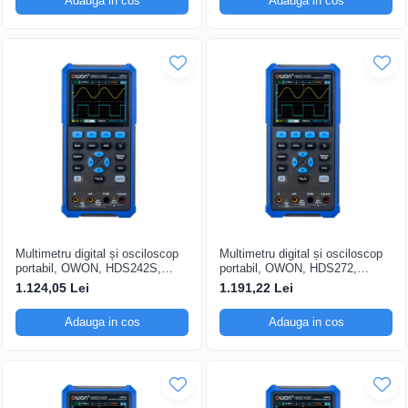
Adauga in cos
Adauga in cos
Multimetru digital și osciloscop
Multimetru digital și osciloscop
portabil, OWON, HDS242S,
portabil, OWON, HDS272,
200mV-1kV, 200mA-
200mV-1kV, 200mA-
1.124,05 Lei
1.191,22 Lei
Adauga in cos
Adauga in cos