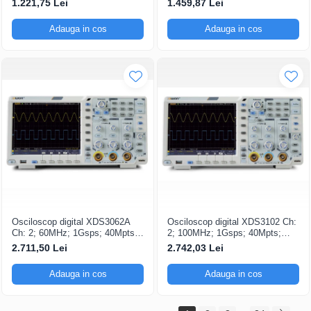
1.221,75 Lei
1.459,87 Lei
Triggering avansat
capacitatea de Analiză FFT
Adauga in cos
Adauga in cos
Osciloscop digital XDS3062A
Osciloscop digital XDS3102 Ch:
Ch: 2; 60MHz; 1Gsps; 40Mpts;
2; 100MHz; 1Gsps; 40Mpts;
LCD TFT 8"; XDS care ofera
LCD TFT 8"; XDS ce include
2.711,50 Lei
2.742,03 Lei
Triggering avansat
Triggering avansat
Adauga in cos
Adauga in cos