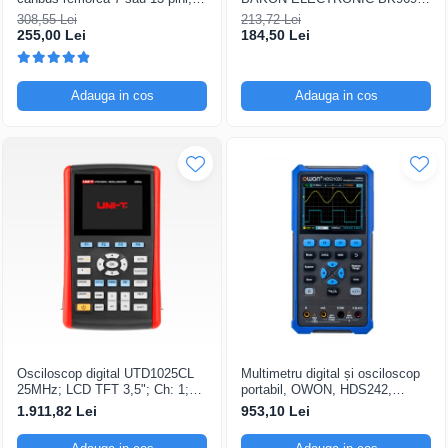
12V Universal
200...480°C control analogic, cu
308,55 Lei
213,72 Lei
buton
255,00 Lei
184,50 Lei
Adauga in cos
Adauga in cos
Osciloscop digital UTD1025CL
Multimetru digital și osciloscop
25MHz; LCD TFT 3,5"; Ch: 1;
portabil, OWON, HDS242,
250Msps; 12kpts compatibil cu
200mV-1kV, 200mA-
1.911,82 Lei
953,10 Lei
Decodificare serială