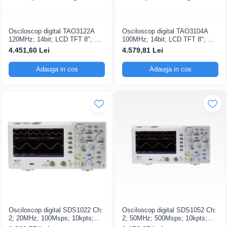
Osciloscop digital TAO3122A
Osciloscop digital TAO3104A
120MHz; 14bit; LCD TFT 8"; Ch:
100MHz; 14bit; LCD TFT 8"; Ch:
2; 1Gsps; 40Mpts integrat cu
4; 1Gsps; 40Mpts care permite
4.451,60 Lei
4.579,81 Lei
Măsurători automate
Ceas în timp real
Adauga in cos
Adauga in cos
Osciloscop digital SDS1022 Ch:
Osciloscop digital SDS1052 Ch:
2; 20MHz; 100Msps; 10kpts;
2; 50MHz; 500Msps; 10kpts;
LCD 7"S; 15W care dispune de
LCD 7"S; ≤7ns avand