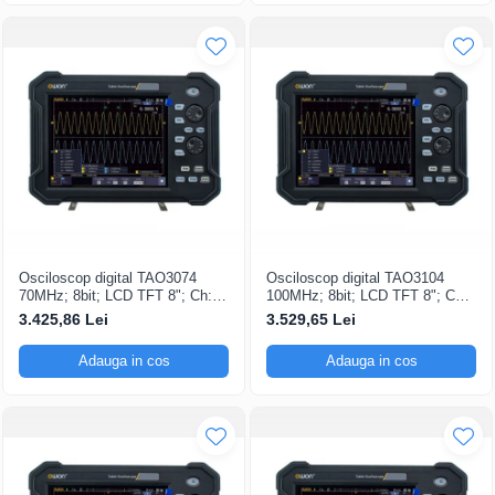
Osciloscop digital TAO3074
Osciloscop digital TAO3104
70MHz; 8bit; LCD TFT 8"; Ch: 4;
100MHz; 8bit; LCD TFT 8"; Ch:
1Gsps; 40Mpts compatibil cu
4; 1Gsps; 40Mpts inclus in
3.425,86 Lei
3.529,65 Lei
Măsurători automate
Analiză semnal
Adauga in cos
Adauga in cos