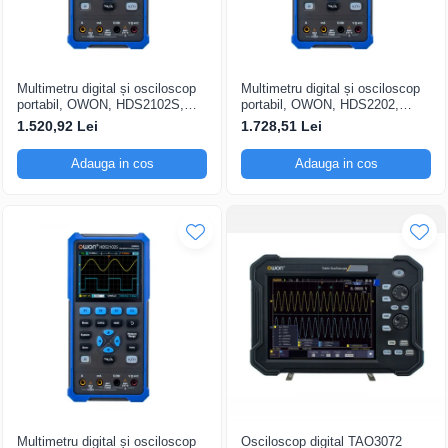
Multimetru digital și osciloscop
Multimetru digital și osciloscop
portabil, OWON, HDS2102S,
portabil, OWON, HDS2202,
200mV-1kV, 200mA-
200mV-1kV, 200mA-
1.520,92 Lei
1.728,51 Lei
Adauga in cos
Adauga in cos
Multimetru digital și osciloscop
Osciloscop digital TAO3072