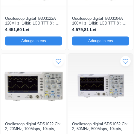
Osciloscop digital TAO3122A
Osciloscop digital TAO3104A
120MHz; 14bit; LCD TFT 8"; Ch:
100MHz; 14bit; LCD TFT 8"; Ch:
2; 1Gsps; 40Mpts integrat cu
4; 1Gsps; 40Mpts care permite
4.451,60 Lei
4.579,81 Lei
Măsurători automate
Ceas în timp real
Adauga in cos
Adauga in cos
Osciloscop digital SDS1022 Ch:
Osciloscop digital SDS1052 Ch:
2; 20MHz; 100Msps; 10kpts;
2; 50MHz; 500Msps; 10kpts;
LCD 7"S; 15W care dispune de
LCD 7"S; ≤7ns avand