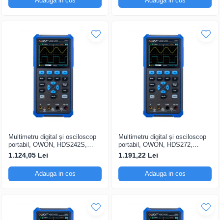
Adauga in cos
Adauga in cos
Multimetru digital și osciloscop
Multimetru digital și osciloscop
portabil, OWON, HDS242S,
portabil, OWON, HDS272,
200mV-1kV, 200mA-
200mV-1kV, 200mA-
1.124,05 Lei
1.191,22 Lei
Adauga in cos
Adauga in cos