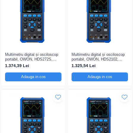
Multimetru digital și osciloscop
Multimetru digital și osciloscop
portabil, OWON, HDS272S,
portabil, OWON, HDS2102,
200mV-1kV, 200mA-
200mV-1kV, 200mA-
1.374,39 Lei
1.325,54 Lei
Adauga in cos
Adauga in cos