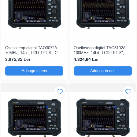
Osciloscop digital TAO3072A
Osciloscop digital TAO3102A
70MHz; 14bit; LCD TFT 8"; Ch:
100MHz; 14bit; LCD TFT 8"; Ch:
2; 1Gsps; 40Mpts dotat cu
2; 1Gsps; 40Mpts dotat cu
3.975,35 Lei
4.324,84 Lei
tehnologie de Analiză semnal
Măsurători automate
Adauga in cos
Adauga in cos