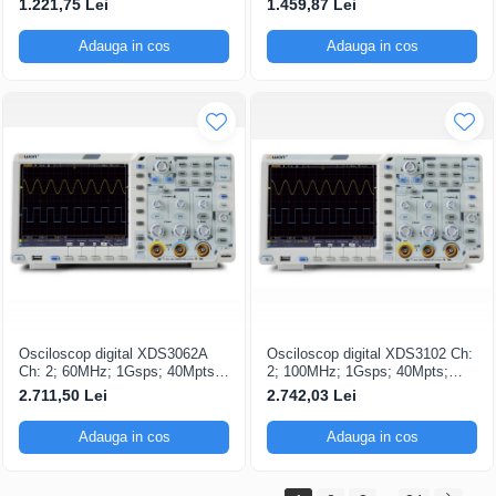
1.221,75 Lei
1.459,87 Lei
Triggering avansat
capacitatea de Analiză FFT
Adauga in cos
Adauga in cos
Osciloscop digital XDS3062A
Osciloscop digital XDS3102 Ch:
Ch: 2; 60MHz; 1Gsps; 40Mpts;
2; 100MHz; 1Gsps; 40Mpts;
LCD TFT 8"; XDS care ofera
LCD TFT 8"; XDS ce include
2.711,50 Lei
2.742,03 Lei
Triggering avansat
Triggering avansat
Adauga in cos
Adauga in cos