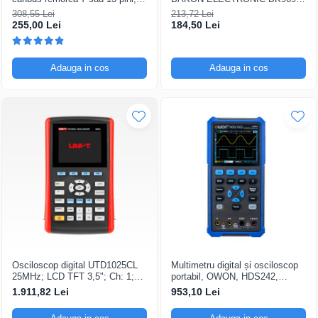
12V Universal
200...480°C control analogic, cu
308,55 Lei
213,72 Lei
buton
255,00 Lei
184,50 Lei
Adauga in cos
Adauga in cos
Osciloscop digital UTD1025CL
Multimetru digital și osciloscop
25MHz; LCD TFT 3,5"; Ch: 1;
portabil, OWON, HDS242,
250Msps; 12kpts compatibil cu
200mV-1kV, 200mA-
1.911,82 Lei
953,10 Lei
Decodificare serială