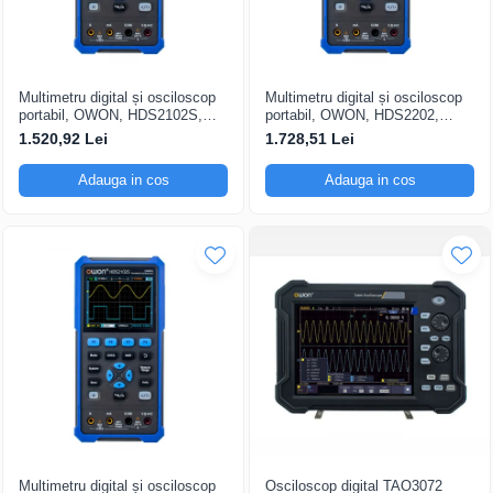
Multimetru digital și osciloscop
Multimetru digital și osciloscop
portabil, OWON, HDS2102S,
portabil, OWON, HDS2202,
200mV-1kV, 200mA-
200mV-1kV, 200mA-
1.520,92 Lei
1.728,51 Lei
Adauga in cos
Adauga in cos
Multimetru digital și osciloscop
Osciloscop digital TAO3072