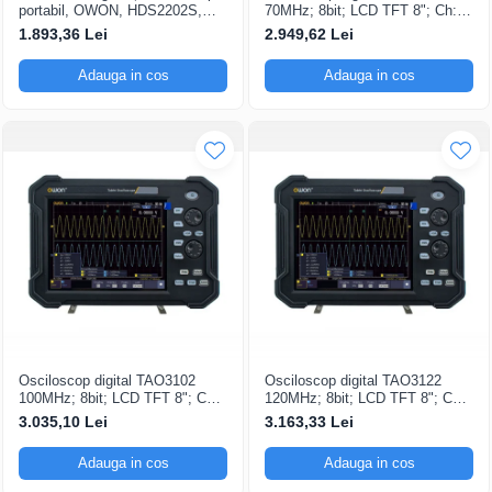
portabil, OWON, HDS2202S,
70MHz; 8bit; LCD TFT 8"; Ch: 2;
200mV-1kV, 200mA-
1Gsps; 40Mpts sustinand Ecran
1.893,36 Lei
2.949,62 Lei
color
Adauga in cos
Adauga in cos
Osciloscop digital TAO3102
Osciloscop digital TAO3122
100MHz; 8bit; LCD TFT 8"; Ch:
120MHz; 8bit; LCD TFT 8"; Ch:
2; 1Gsps; 40Mpts pentru a oferi
2; 1Gsps; 40Mpts ce include
3.035,10 Lei
3.163,33 Lei
Ecran color
Decodificare serială
Adauga in cos
Adauga in cos