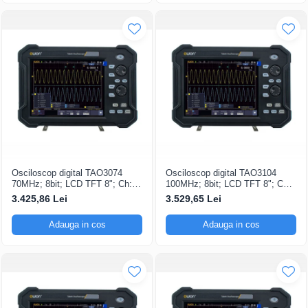
Osciloscop digital TAO3074
Osciloscop digital TAO3104
70MHz; 8bit; LCD TFT 8"; Ch: 4;
100MHz; 8bit; LCD TFT 8"; Ch:
1Gsps; 40Mpts compatibil cu
4; 1Gsps; 40Mpts inclus in
3.425,86 Lei
3.529,65 Lei
Măsurători automate
Analiză semnal
Adauga in cos
Adauga in cos